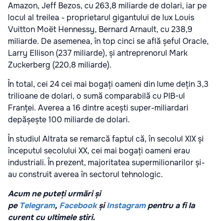
Amazon, Jeff Bezos, cu 263,8 miliarde de dolari, iar pe
locul al treilea - proprietarul gigantului de lux Louis
Vuitton Moët Hennessy, Bernard Arnault, cu 238,9
miliarde. De asemenea, în top cinci se află șeful Oracle,
Larry Ellison (237 miliarde), și antreprenorul Mark
Zuckerberg (220,8 miliarde).
În total, cei 24 cei mai bogați oameni din lume dețin 3,3
trilioane de dolari, o sumă comparabilă cu PIB-ul
Franței. Averea a 16 dintre acești super-miliardari
depășește 100 miliarde de dolari.
În studiul Altrata se remarcă faptul că, în secolul XIX și
începutul secolului XX, cei mai bogați oameni erau
industriali. În prezent, majoritatea supermilionarilor și-
au construit averea în sectorul tehnologic.
Acum ne puteți urmări și
pe
Telegram
,
Facebook
și
Instagram
pentru a fi la
curent cu ultimele știri.