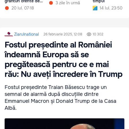
granturi oferite de
timpul
3 zile în urmă
USAID
20 Iul. 07:18
14 Iul. 23:50
Ziarulnational
26 februarie 2025, 12:08
10 302
Fostul președinte al României
îndeamnă Europa să se
pregătească pentru ce e mai
rău: Nu aveți încredere în Trump
Fostul președinte Traian Băsescu trage un
semnal de alarmă după discuțiile dintre
Emmanuel Macron și Donald Trump de la Casa
Albă.