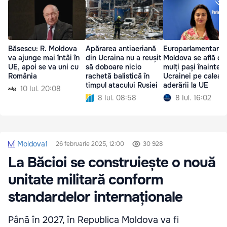
Băsescu: R. Moldova
Apărarea antiaeriană
Europarlamentară:
va ajunge mai întâi în
din Ucraina nu a reușit
Moldova se află cu
UE, apoi se va uni cu
să doboare nicio
mulți pași înaintea
România
rachetă balistică în
Ucrainei pe calea
timpul atacului Rusiei
aderării la UE
10 Iul. 20:08
8 Iul. 08:58
8 Iul. 16:02
Moldova1
26 februarie 2025, 12:00
30 928
La Băcioi se construiește o nouă
unitate militară conform
standardelor internaționale
Până în 2027, în Republica Moldova va fi