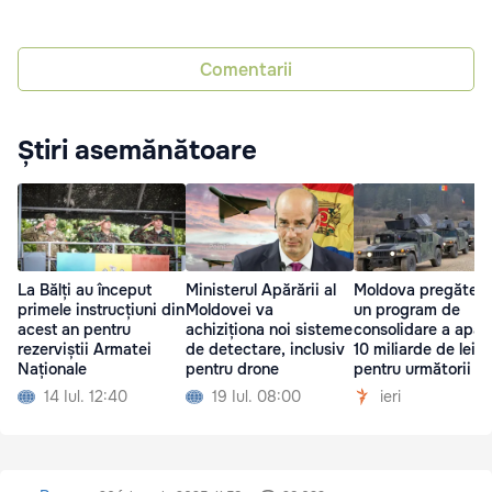
Comentarii
Știri asemănătoare
La Bălți au început
Ministerul Apărării al
Moldova pregăteș
primele instrucțiuni din
Moldovei va
un program de
acest an pentru
achiziționa noi sisteme
consolidare a apără
rezerviștii Armatei
de detectare, inclusiv
10 miliarde de lei
Naționale
pentru drone
pentru următorii ci
ani
14 Iul. 12:40
19 Iul. 08:00
ieri