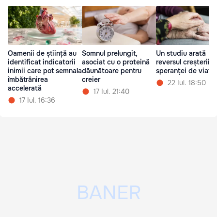
Oamenii de știință au
Somnul prelungit,
Un studiu arată
identificat indicatorii
asociat cu o proteină
reversul creșterii
inimii care pot semnala
dăunătoare pentru
speranței de viață
îmbătrânirea
creier
22 Iul. 18:50
accelerată
17 Iul. 21:40
17 Iul. 16:36