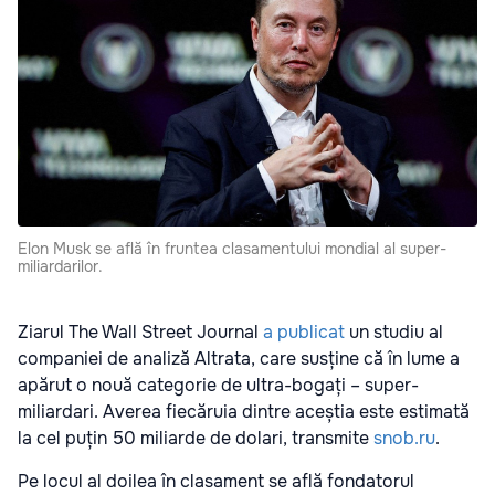
Elon Musk se află în fruntea clasamentului mondial al super-
miliardarilor.
Ziarul The Wall Street Journal
a publicat
un studiu al
companiei de analiză Altrata, care susține că în lume a
apărut o nouă categorie de ultra-bogați – super-
miliardari. Averea fiecăruia dintre aceștia este estimată
la cel puțin 50 miliarde de dolari, transmite
snob.ru
.
Pe locul al doilea în clasament se află fondatorul