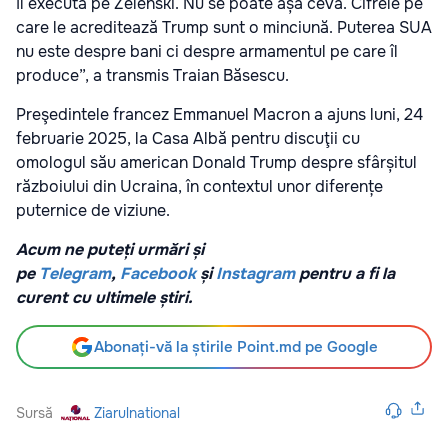
îl execută pe Zelenski. Nu se poate așa ceva. Cifrele pe
care le acreditează Trump sunt o minciună. Puterea SUA
nu este despre bani ci despre armamentul pe care îl
produce”, a transmis Traian Băsescu.
Preşedintele francez Emmanuel Macron a ajuns luni, 24
februarie 2025, la Casa Albă pentru discuţii cu
omologul său american Donald Trump despre sfârșitul
războiului din Ucraina, în contextul unor diferențe
puternice de viziune.
Acum ne puteți urmări și
pe
Telegram
,
Facebook
și
Instagram
pentru a fi la
curent cu ultimele știri.
Abonați-vă la știrile Point.md pe Google
Sursă
Ziarulnational