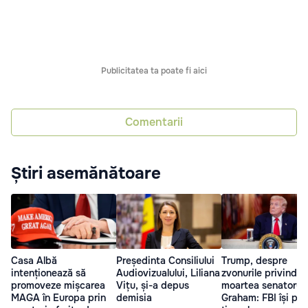
Publicitatea ta poate fi aici
Comentarii
Știri asemănătoare
Casa Albă
Președinta Consiliului
Trump, despre
intenționează să
Audiovizualului, Liliana
zvonurile privind
promoveze mișcarea
Vițu, și-a depus
moartea senatorulu
MAGA în Europa prin
demisia
Graham: FBI își pie