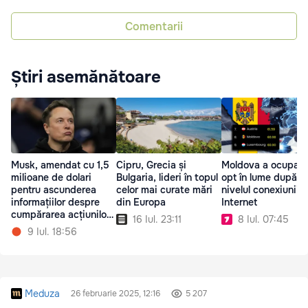
Comentarii
Știri asemănătoare
Musk, amendat cu 1,5
Cipru, Grecia și
Moldova a ocupat l
milioane de dolari
Bulgaria, lideri în topul
opt în lume după
pentru ascunderea
celor mai curate mări
nivelul conexiunii l
informațiilor despre
din Europa
Internet
cumpărarea acțiunilor
16 Iul. 23:11
8 Iul. 07:45
Twitter
9 Iul. 18:56
Meduza
26 februarie 2025, 12:16
5 207