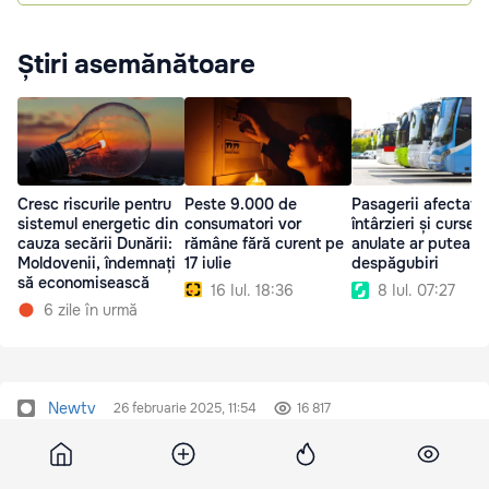
Știri asemănătoare
Cresc riscurile pentru
Peste 9.000 de
Pasagerii afectați 
sistemul energetic din
consumatori vor
întârzieri și curse
cauza secării Dunării:
rămâne fără curent pe
anulate ar putea p
Moldovenii, îndemnați
17 iulie
despăgubiri
să economisească
16 Iul. 18:36
8 Iul. 07:27
6 zile în urmă
Newtv
26 februarie 2025, 11:54
16 817
Chicu a informat un diplomat al
SUA despre încălcarea