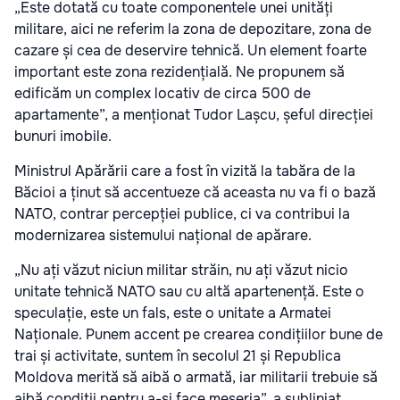
„Este dotată cu toate componentele unei unități
militare, aici ne referim la zona de depozitare, zona de
cazare și cea de deservire tehnică. Un element foarte
important este zona rezidențială. Ne propunem să
edificăm un complex locativ de circa 500 de
apartamente”, a menționat Tudor Lașcu, șeful direcției
bunuri imobile.
Ministrul Apărării care a fost în vizită la tabăra de la
Băcioi a ținut să accentueze că aceasta nu va fi o bază
NATO, contrar percepției publice, ci va contribui la
modernizarea sistemului național de apărare.
„Nu ați văzut niciun militar străin, nu ați văzut nicio
unitate tehnică NATO sau cu altă apartenență. Este o
speculație, este un fals, este o unitate a Armatei
Naționale. Punem accent pe crearea condițiilor bune de
trai și activitate, suntem în secolul 21 și Republica
Moldova merită să aibă o armată, iar militarii trebuie să
aibă condiții pentru a-și face meseria”, a subliniat