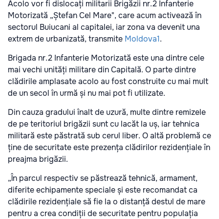
Acolo vor fi dislocați militarii Brigăzii nr.2 Infanterie
Motorizată „Ștefan Cel Mare", care acum activează în
sectorul Buiucani al capitalei, iar zona va devenit una
extrem de urbanizată, transmite
Moldova1
.
Brigada nr.2 Infanterie Motorizată este una dintre cele
mai vechi unități militare din Capitală. O parte dintre
clădirile amplasate acolo au fost construite cu mai mult
de un secol în urmă și nu mai pot fi utilizate.
Din cauza gradului înalt de uzură, multe dintre remizele
de pe teritoriul brigăzii sunt cu lacăt la uș, iar tehnica
militară este păstrată sub cerul liber. O altă problemă ce
ține de securitate este prezența clădirilor rezidențiale în
preajma brigăzii.
„În parcul respectiv se păstrează tehnică, armament,
diferite echipamente speciale și este recomandat ca
clădirile rezidențiale să fie la o distanță destul de mare
pentru a crea condiții de securitate pentru populația