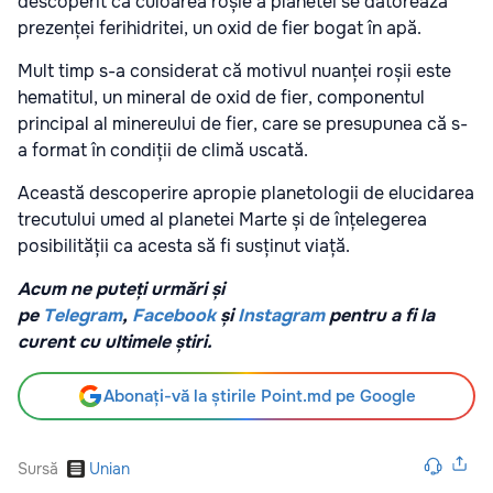
descoperit că culoarea roșie a planetei se datorează
prezenței ferihidritei, un oxid de fier bogat în apă.
Mult timp s-a considerat că motivul nuanței roșii este
hematitul, un mineral de oxid de fier, componentul
principal al minereului de fier, care se presupunea că s-
a format în condiții de climă uscată.
Această descoperire apropie planetologii de elucidarea
trecutului umed al planetei Marte și de înțelegerea
posibilității ca acesta să fi susținut viață.
Acum ne puteți urmări și
pe
Telegram
,
Facebook
și
Instagram
pentru a fi la
curent cu ultimele știri.
Abonați-vă la știrile Point.md pe Google
Sursă
Unian