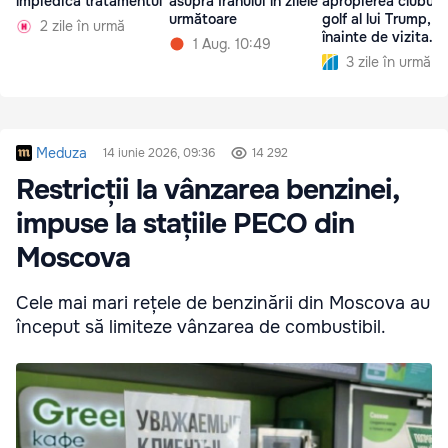
împiedică tratamentul
asupra Iranului în zilele
apropierea clubulu
următoare
golf al lui Trump,
2 zile în urmă
înainte de vizita
1 Aug. 10:49
președintelui
3 zile în urmă
Meduza
14 iunie 2026, 09:36
14 292
Restricții la vânzarea benzinei,
impuse la stațiile PECO din
Moscova
Cele mai mari rețele de benzinării din Moscova au
început să limiteze vânzarea de combustibil.