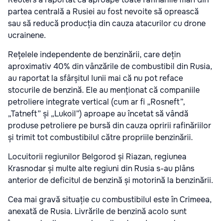
partea centrală a Rusiei au fost nevoite să oprească
sau să reducă producția din cauza atacurilor cu drone
ucrainene.
Rețelele independente de benzinării, care dețin
aproximativ 40% din vânzările de combustibil din Rusia,
au raportat la sfârșitul lunii mai că nu pot reface
stocurile de benzină. Ele au menționat că companiile
petroliere integrate vertical (cum ar fi „Rosneft”,
„Tatneft” și „Lukoil”) aproape au încetat să vândă
produse petroliere pe bursă din cauza opririi rafinăriilor
și trimit tot combustibilul către propriile benzinării.
Locuitorii regiunilor Belgorod și Riazan, regiunea
Krasnodar și multe alte regiuni din Rusia s-au plâns
anterior de deficitul de benzină și motorină la benzinării.
Cea mai gravă situație cu combustibilul este în Crimeea,
anexată de Rusia. Livrările de benzină acolo sunt