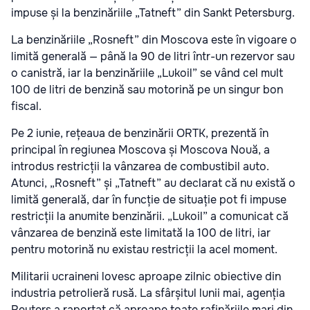
impuse și la benzinăriile „Tatneft” din Sankt Petersburg.
La benzinăriile „Rosneft” din Moscova este în vigoare o
limită generală — până la 90 de litri într-un rezervor sau
o canistră, iar la benzinăriile „Lukoil” se vând cel mult
100 de litri de benzină sau motorină pe un singur bon
fiscal.
Pe 2 iunie, rețeaua de benzinării ORTK, prezentă în
principal în regiunea Moscova și Moscova Nouă, a
introdus restricții la vânzarea de combustibil auto.
Atunci, „Rosneft” și „Tatneft” au declarat că nu există o
limită generală, dar în funcție de situație pot fi impuse
restricții la anumite benzinării. „Lukoil” a comunicat că
vânzarea de benzină este limitată la 100 de litri, iar
pentru motorină nu existau restricții la acel moment.
Militarii ucraineni lovesc aproape zilnic obiective din
industria petrolieră rusă. La sfârșitul lunii mai, agenția
Reuters a raportat că aproape toate rafinăriile mari din