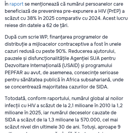
În
raport
se menționează că numărul persoanelor care
beneficiază de prevenirea pre-expunere a HIV (PrEP) a
scăzut cu 38% în 2025 comparativ cu 2024. Acest lucru
reiese din datele a 62 de țări.
După cum scrie WP, finanțarea programelor de
distribuție a mijloacelor contraceptive a fost în unele
cazuri redusă cu peste 90%. Reducerea ajutorului,
pauzele și disfuncționalitățile Agenției SUA pentru
Dezvoltare Internațională (USAID) și programului
PEPFAR au avut, de asemenea, consecințe serioase
pentru sănătatea publică în Africa subsahariană, unde
se concentrează majoritatea cazurilor de SIDA.
Totodată, conform raportului, numărul global al noilor
infecții cu HIV a scăzut de la 2,1 milioane în 2010 la 1,2
milioane în 2025, iar numărul deceselor cauzate de
SIDA a scăzut de la 1,3 milioane la 570.000, cel mai
scăzut nivel din ultimele 30 de ani. Totuși, aproape 9