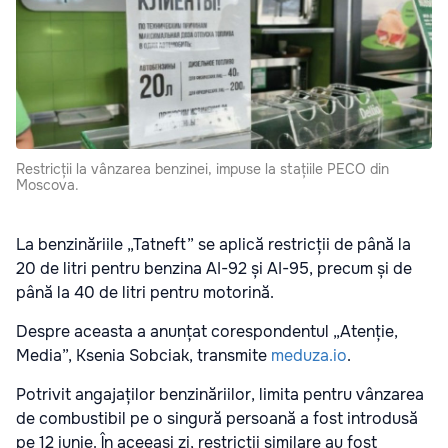
Restricții la vânzarea benzinei, impuse la stațiile PECO din
Moscova.
La benzinăriile „Tatneft” se aplică restricții de până la
20 de litri pentru benzina AI-92 și AI-95, precum și de
până la 40 de litri pentru motorină.
Despre aceasta a anunțat corespondentul „Atenție,
Media”, Ksenia Sobciak, transmite
meduza.io
.
Potrivit angajaților benzinăriilor, limita pentru vânzarea
de combustibil pe o singură persoană a fost introdusă
pe 12 iunie. În aceeași zi, restricții similare au fost