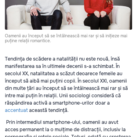
Oamenii au început să se întâlnească mai rar și să inițieze mai
puține relații romantice.
Tendința de scădere a natalității nu este nouă, însă
manifestarea sa în ultimele decenii s-a schimbat. În
secolul XX, natalitatea a scăzut deoarece femeile au
început să aibă mai puțini copii. În secolul XXI, oamenii
din multe țări au început să se întâlnească mai rar și să
intre mai puțin în relații. Unii sociologi consideră că
răspândirea activă a smartphone-urilor doar a
accentuat
această tendință.
Prin intermediul smartphone-ului, oamenii au avut
acces permanent la o mulțime de distracții, inclusiv la
pornografie și rețele sociale. Totuși, odată cu creșterea