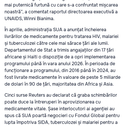
mai puternică furtună cu care s-a confruntat mișcarea
noastră”, a comentat raportul directoarea executivă a
UNAIDS, Winni Bianima.
În aprilie, administrația SUA a anunțat încheierea
livrărilor de medicamente pentru tratarea HIV, malariei
și tuberculozei către cele mai sărace țări ale lumii.
Departamentul de Stat a trimis angajaților din 17 țări
africane și Haiti o dispoziție de a opri implementarea
programului până în vara anului 2026. În perioada de
funcționare a programului, din 2016 până în 2024, au
fost livrate medicamente în valoare de peste 5 miliarde
de dolari în 90 de țări, majoritatea din Africa și Asia.
Cinci surse Reuters au declarat că graba schimbărilor
poate duce la întreruperi în aprovizionarea cu
medicamente vitale. Șase interlocutori ai agenției au
spus că SUA poartă negocieri cu Fondul Global pentru
lupta împotriva SIDA, tuberculozei și malariei pentru a