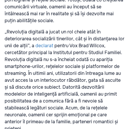
comunicării virtuale, oamenii au început să se
întâlnească mai rar în realitate și să își dezvolte mai
puțin abilitățile sociale.
„Revoluția digitală a jucat un rol cheie atât în
deteriorarea socializării tinerilor, cât și în distanțarea lor
unii de alții”, a
declarat
pentru Vox Brad Wilcox,
cercetător principal la Institutul pentru Studiul Familiei.
Revoluția digitală nu s-a încheiat odată cu apariția
smartphone-urilor, rețelelor sociale și platformelor de
streaming. În ultimii ani, utilizatorii din întreaga lume au
avut acces la un interlocutor răbdător, gata să asculte
și să discute orice subiect. Datorită dezvoltării
modelelor de inteligență artificială, oamenii au primit
posibilitatea de a comunica fără a fi nevoie să
stabilească legături sociale. Acum, de la rețelele
neuronale, oamenii cer sprijin emoțional pe care
anterior îl primeau de la familie, parteneri romantici și
prieteni.