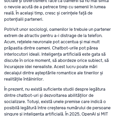
sociale și divertisment face ca oamenii să nu mai simtă
o nevoie acută de a petrece timp cu semenii în lumea
reală. În același timp, cresc și cerințele față de
potențialii parteneri.
Potrivit unor sociologi, oamenilor le trebuie un partener
extrem de atractiv pentru a-i distrage de la telefon.
Acum, rețelele neuronale pot accentua și mai mult
prăpastia dintre oameni. Chatbot-urile pot părea
interlocutori ideali. Inteligența artificială este gata să
discute în orice moment, să abordeze orice subiect, să
încurajeze idei nerealiste. Acest lucru poate mări
decalajul dintre așteptările romantice ale tinerilor și
realitățile întâlnirilor.
În prezent, nu există suficiente studii despre legătura
dintre chatbot-uri și dezvoltarea abilităților de
socializare. Totuși, există unele premise care indică o
posibilă legătură între creșterea numărului de persoane
singure și inteligența artificială. În 2025, OpenAI și MIT