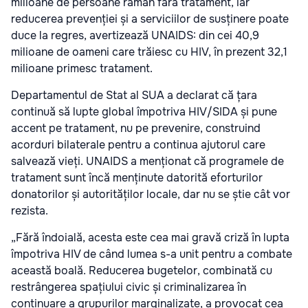
milioane de persoane rămân fără tratament, iar
reducerea prevenției și a serviciilor de susținere poate
duce la regres, avertizează UNAIDS: din cei 40,9
milioane de oameni care trăiesc cu HIV, în prezent 32,1
milioane primesc tratament.
Departamentul de Stat al SUA a declarat că țara
continuă să lupte global împotriva HIV/SIDA și pune
accent pe tratament, nu pe prevenire, construind
acorduri bilaterale pentru a continua ajutorul care
salvează vieți. UNAIDS a menționat că programele de
tratament sunt încă menținute datorită eforturilor
donatorilor și autorităților locale, dar nu se știe cât vor
rezista.
„Fără îndoială, acesta este cea mai gravă criză în lupta
împotriva HIV de când lumea s-a unit pentru a combate
această boală. Reducerea bugetelor, combinată cu
restrângerea spațiului civic și criminalizarea în
continuare a grupurilor marginalizate, a provocat cea