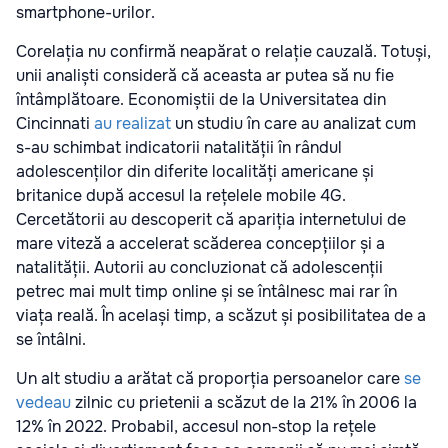
smartphone-urilor.
Corelația nu confirmă neapărat o relație cauzală. Totuși,
unii analiști consideră că aceasta ar putea să nu fie
întâmplătoare. Economiștii de la Universitatea din
Cincinnati
au realizat
un studiu în care au analizat cum
s-au schimbat indicatorii natalității în rândul
adolescenților din diferite localități americane și
britanice după accesul la rețelele mobile 4G.
Cercetătorii au descoperit că apariția internetului de
mare viteză a accelerat scăderea concepțiilor și a
natalității. Autorii au concluzionat că adolescenții
petrec mai mult timp online și se întâlnesc mai rar în
viața reală. În același timp, a scăzut și posibilitatea de a
se întâlni.
Un alt studiu a arătat că proporția persoanelor care
se
vedeau
zilnic cu prietenii a scăzut de la 21% în 2006 la
12% în 2022. Probabil, accesul non-stop la rețele