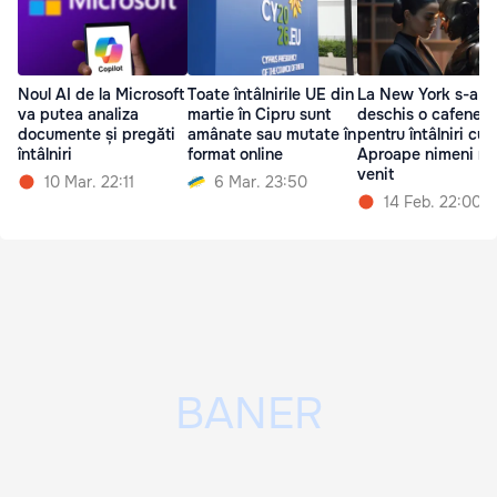
Noul AI de la Microsoft
Toate întâlnirile UE din
La New York s-a
va putea analiza
martie în Cipru sunt
deschis o cafenea
documente și pregăti
amânate sau mutate în
pentru întâlniri cu I
întâlniri
format online
Aproape nimeni nu
venit
10 Mar. 22:11
6 Mar. 23:50
14 Feb. 22:00