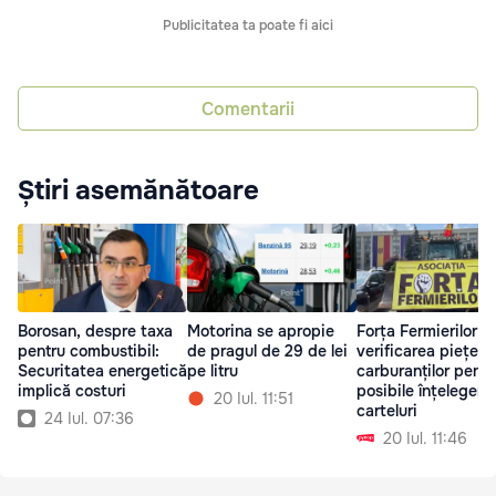
Publicitatea ta poate fi aici
Comentarii
Știri asemănătoare
Borosan, despre taxa
Motorina se apropie
Forța Fermierilor c
pentru combustibil:
de pragul de 29 de lei
verificarea pieței
Securitatea energetică
pe litru
carburanților pentr
implică costuri
posibile înțelegeri
20 Iul. 11:51
carteluri
24 Iul. 07:36
20 Iul. 11:46