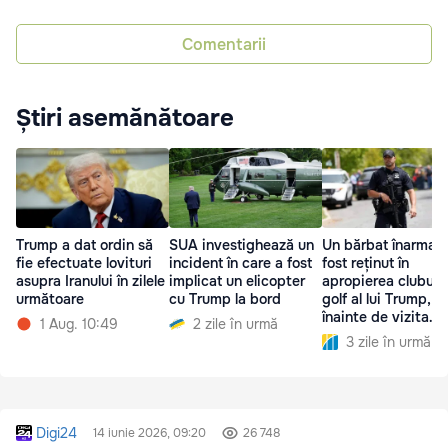
Comentarii
Știri asemănătoare
Trump a dat ordin să
SUA investighează un
Un bărbat înarmat 
fie efectuate lovituri
incident în care a fost
fost reținut în
asupra Iranului în zilele
implicat un elicopter
apropierea clubulu
următoare
cu Trump la bord
golf al lui Trump,
înainte de vizita
1 Aug. 10:49
2 zile în urmă
președintelui
3 zile în urmă
Digi24
14 iunie 2026, 09:20
26 748