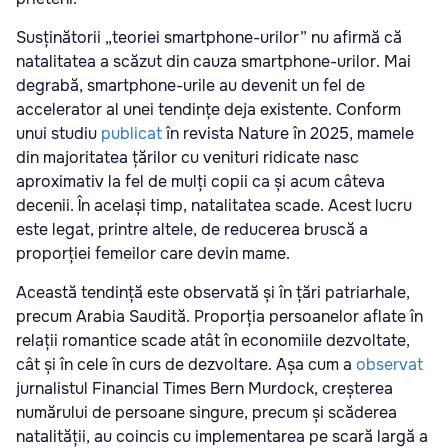
Susținătorii „teoriei smartphone-urilor” nu afirmă că
natalitatea a scăzut din cauza smartphone-urilor. Mai
degrabă, smartphone-urile au devenit un fel de
accelerator al unei tendințe deja existente. Conform
unui studiu
publicat
în revista Nature în 2025, mamele
din majoritatea țărilor cu venituri ridicate nasc
aproximativ la fel de mulți copii ca și acum câteva
decenii. În același timp, natalitatea scade. Acest lucru
este legat, printre altele, de reducerea bruscă a
proporției femeilor care devin mame.
Această tendință este observată și în țări patriarhale,
precum Arabia Saudită. Proporția persoanelor aflate în
relații romantice scade atât în economiile dezvoltate,
cât și în cele în curs de dezvoltare. Așa cum a
observat
jurnalistul Financial Times Bern Murdock, creșterea
numărului de persoane singure, precum și scăderea
natalității, au coincis cu implementarea pe scară largă a