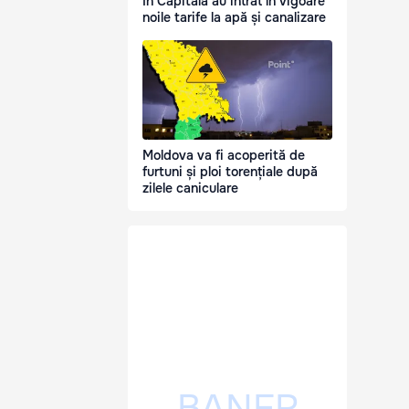
În Capitală au intrat în vigoare
noile tarife la apă și canalizare
Moldova va fi acoperită de
furtuni și ploi torențiale după
zilele caniculare