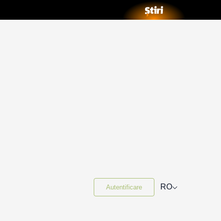
⌵
RO
Autentificare