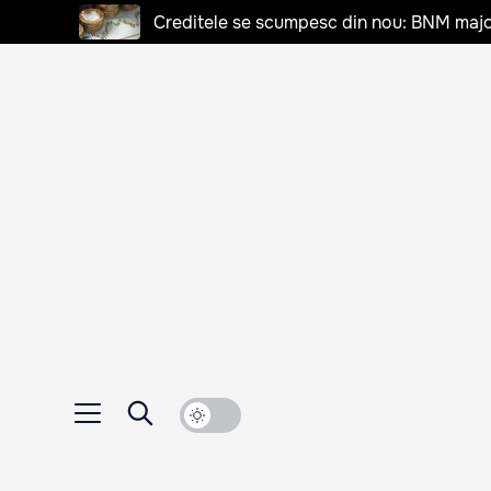
Creditele se scumpesc din nou: BNM majo