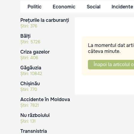
Politic
Economic
Social
Incidente
Prețurile la carburanți
Știri:
376
Bălți
Știri:
5726
La momentul dat artic
câteva minute.
Criza gazelor
Știri:
406
Înapoi la articolul o
Găgăuzia
Știri:
10842
Chișinău
Știri:
770
Accidente în Moldova
Știri:
7821
Nu războiului
Știri:
131
Transnistria