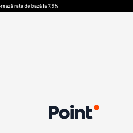
rează rata de bază la 7,5%