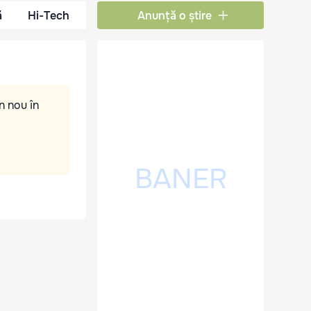
ă
Hi-Tech
Anunță o știre
n nou în