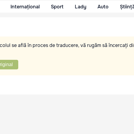
Internațional
Sport
Lady
Auto
Științ
olul se află în proces de traducere, vă rugăm să încercați di
riginal