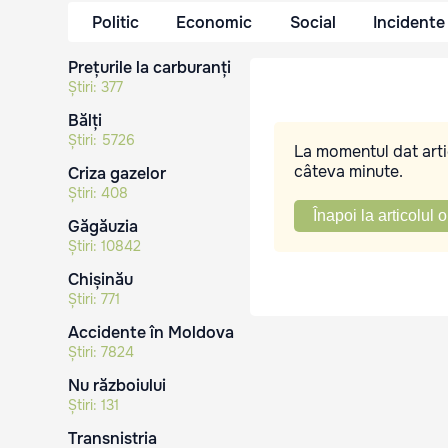
Politic
Economic
Social
Incidente
Prețurile la carburanți
Știri:
377
Bălți
Știri:
5726
La momentul dat artic
câteva minute.
Criza gazelor
Știri:
408
Înapoi la articolul o
Găgăuzia
Știri:
10842
Chișinău
Știri:
771
Accidente în Moldova
Știri:
7824
Nu războiului
Știri:
131
Transnistria