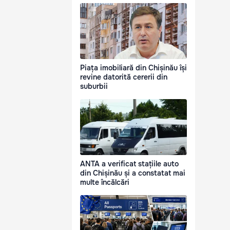
Piața imobiliară din Chișinău își
revine datorită cererii din
suburbii
ANTA a verificat stațiile auto
din Chișinău și a constatat mai
multe încălcări