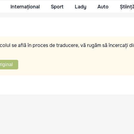
Internațional
Sport
Lady
Auto
Științ
olul se află în proces de traducere, vă rugăm să încercați di
riginal