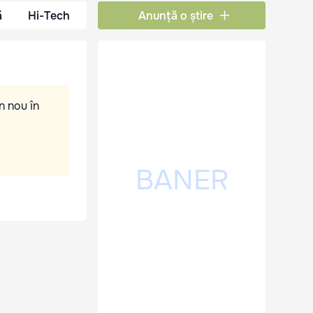
ă
Hi-Tech
Anunță o știre
n nou în