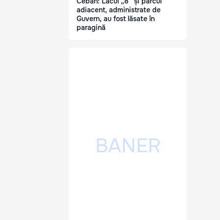
Ceban: Lacul „8” și parcul
adiacent, administrate de
Guvern, au fost lăsate în
paragină