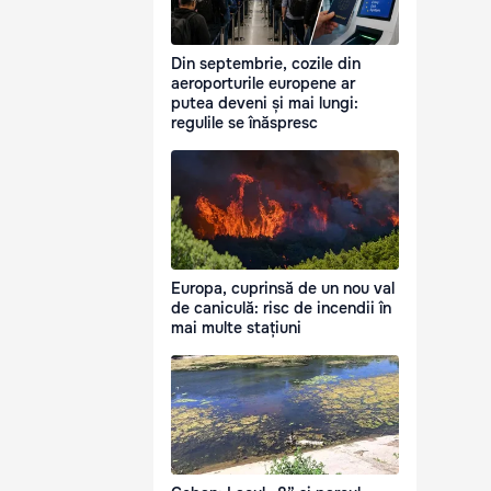
Din septembrie, cozile din
aeroporturile europene ar
putea deveni și mai lungi:
regulile se înăspresc
Europa, cuprinsă de un nou val
de caniculă: risc de incendii în
mai multe stațiuni