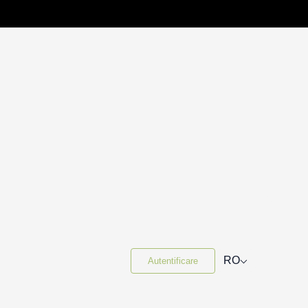
⌵
RO
Autentificare