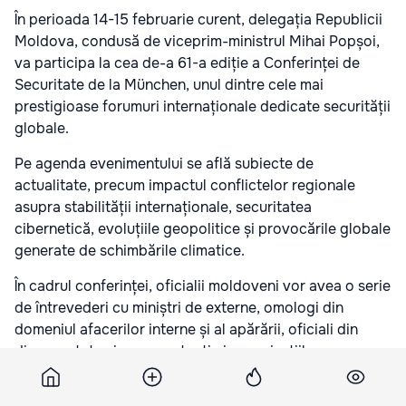
În perioada 14-15 februarie curent, delegația Republicii
Moldova, condusă de viceprim-ministrul Mihai Popșoi,
va participa la cea de-a 61-a ediție a Conferinței de
Securitate de la München, unul dintre cele mai
prestigioase forumuri internaționale dedicate securității
globale.
Pe agenda evenimentului se află subiecte de
actualitate, precum impactul conflictelor regionale
asupra stabilității internaționale, securitatea
cibernetică, evoluțiile geopolitice și provocările globale
generate de schimbările climatice.
În cadrul conferinței, oficialii moldoveni vor avea o serie
de întrevederi cu miniștri de externe, omologi din
domeniul afacerilor interne și al apărării, oficiali din
diverse state și reprezentanți ai organizațiilor
internaționale. Discuțiile se vor axa pe consolidarea
colaborării bilaterale, fortificarea securității regionale și