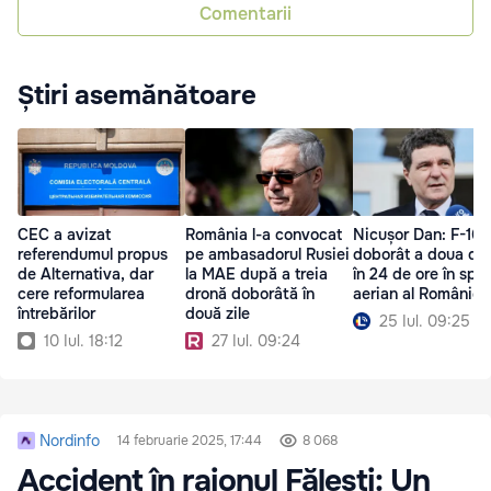
Comentarii
Știri asemănătoare
CEC a avizat
România l-a convocat
Nicușor Dan: F-16 
referendumul propus
pe ambasadorul Rusiei
doborât a doua dr
de Alternativa, dar
la MAE după a treia
în 24 de ore în spaț
cere reformularea
dronă doborâtă în
aerian al României
întrebărilor
două zile
25 Iul. 09:25
10 Iul. 18:12
27 Iul. 09:24
Nordinfo
14 februarie 2025, 17:44
8 068
Accident în raionul Fălești: Un