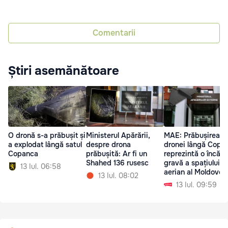
Comentarii
Știri asemănătoare
O dronă s-a prăbușit și
Ministerul Apărării,
MAE: Prăbușirea
a explodat lângă satul
despre drona
dronei lângă Copa
Copanca
prăbușită: Ar fi un
reprezintă o încălc
Shahed 136 rusesc
gravă a spațiului
13 Iul. 06:58
aerian al Moldovei
13 Iul. 08:02
13 Iul. 09:59