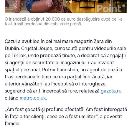
O irlandeză a obținut 20.000 de euro despăgubire după ce i-a
fost trasă perdeaua din cabina de probă.
Cazul a avut loc în cel mai mare magazin Zara din
Dublin. Crystal Joyce, cunoscută pentru videourile sale
pe TikTok, unde probează ținute, a declarat că angajații
și agenții de securitate ai magazinului i-au invadat
spațiul personal. Potrivit acesteia, un agent de pază a
tras perdeaua în timp ce era parțial îmbrăcată, iar
ulterior vânzătorii au început să o interogheze,
sugerând că ar fi încercat să fure, relatează
gazeta.ru
,
citând
metro.co.uk
.
„Am fost șocată și profund afectată. Am fost interogată
în fața altor clienți, ceea ce a fost umilitor”, a povestit
femeia.