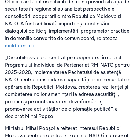
Oficialii au făcut un schimb de opinii privind situația de
securitate în regiune și au analizat perspectivele
consolidării cooperării dintre Republica Moldova și
NATO. A fost subliniată importanța continuării
dialogului politic și implementării programelor practice
în domeniile convenite de comun acord, relatează
moldpres.md
.
„Discuțiile s-au concentrat pe cooperarea în cadrul
Programului Individual de Parteneriat RM-NATO pentru
2025-2028, implementarea Pachetului de asistență
NATO pentru consolidarea capacităților de securitate și
apărare ale Republicii Moldova, creșterea rezilienței și
combaterea noilor amenințări la adresa securității,
precum și pe contracararea dezinformării și
promovarea activităților de diplomație publică”, a
declarat Mihai Popșoi.
Ministrul Mihai Popșoi a reiterat interesul Republicii
Moldova pentru expertiza și sprijinul NATO în procesul