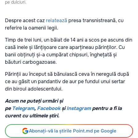
pe dulciuri.
Despre acest caz
relatează
presa transnistreană, cu
referire la oamenii legii.
Timp de trei luni, un băiat de 14 ani a scos pe ascuns din
casă inele și lănțișoare care aparțineau părinților. Cu
banii obținuți și-a cumpărat chipsuri, înghețată și
băuturi carbogazoase.
Părinții au început să bănuiască ceva în neregulă după
ce au găsit un pandantiv de aur pe fundul unui sertar
din biroul adolescentului.
Acum ne puteți urmări și
pe
Telegram
,
Facebook
și
Instagram
pentru a fi la
curent cu ultimele știri.
Abonați-vă la știrile Point.md pe Google