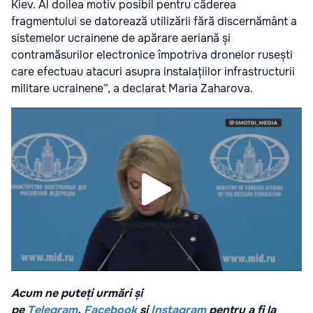
Kiev. Al doilea motiv posibil pentru căderea
fragmentului se datorează utilizării fără discernământ a
sistemelor ucrainene de apărare aeriană și
contramăsurilor electronice împotriva dronelor rusești
care efectuau atacuri asupra instalațiilor infrastructurii
militare ucrainene”, a declarat Maria Zaharova.
Acum ne puteți urmări și
pe
Telegram
,
Facebook
și
Instagram
pentru a fi la