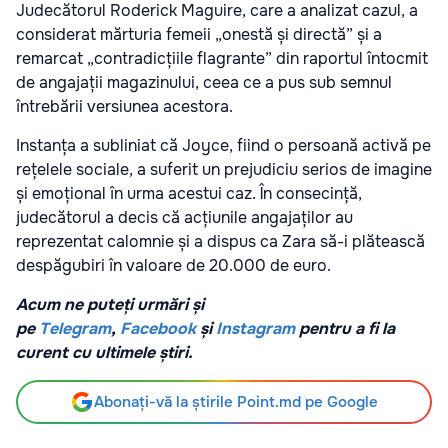
Judecătorul Roderick Maguire, care a analizat cazul, a
considerat mărturia femeii „onestă și directă” și a
remarcat „contradicțiile flagrante” din raportul întocmit
de angajații magazinului, ceea ce a pus sub semnul
întrebării versiunea acestora.
Instanța a subliniat că Joyce, fiind o persoană activă pe
rețelele sociale, a suferit un prejudiciu serios de imagine
și emoțional în urma acestui caz. În consecință,
judecătorul a decis că acțiunile angajaților au
reprezentat calomnie și a dispus ca Zara să-i plătească
despăgubiri în valoare de 20.000 de euro.
Acum ne puteți urmări și
pe
Telegram
,
Facebook
și
Instagram
pentru a fi la
curent cu ultimele știri.
Abonați-vă la știrile Point.md pe Google