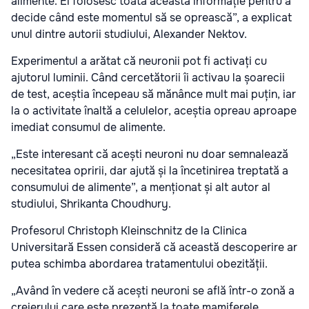
alimente. Ei folosesc toată această informație pentru a
decide când este momentul să se oprească”, a explicat
unul dintre autorii studiului, Alexander Nektov.
Experimentul a arătat că neuronii pot fi activați cu
ajutorul luminii. Când cercetătorii îi activau la șoarecii
de test, aceștia începeau să mănânce mult mai puțin, iar
la o activitate înaltă a celulelor, aceștia opreau aproape
imediat consumul de alimente.
„Este interesant că acești neuroni nu doar semnalează
necesitatea opririi, dar ajută și la încetinirea treptată a
consumului de alimente”, a menționat și alt autor al
studiului, Shrikanta Choudhury.
Profesorul Christoph Kleinschnitz de la Clinica
Universitară Essen consideră că această descoperire ar
putea schimba abordarea tratamentului obezității.
„Având în vedere că acești neuroni se află într-o zonă a
creierului care este prezentă la toate mamiferele,