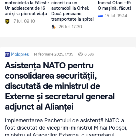
motocicleta la Fălești:
ciocnit cu un
traseul Otaci—Rezi
Un adolescent de 16
automobil la Orhei:
O mașină, făcută 
ani și-a pierdut viața
Două persoane,
15 Iul. 19:14
transportate la spital
17 Iul. 09:10
26 Iul. 17:30
Moldpres
14 februarie 2025, 17:35
6 586
Asistența NATO pentru
consolidarea securității,
discutată de ministrul de
Externe și secretarul general
adjunct al Alianței
Implementarea Pachetului de asistență NATO a
fost discutat de viceprim-ministrul Mihai Popșoi,
ministru al Afacerilor Externe, cu secretarul