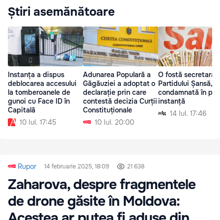
Știri asemănătoare
Instanța a dispus
Adunarea Populară a
O fostă secretară 
deblocarea accesului
Găgăuziei a adoptat o
Partidului Șansă,
la tomberoanele de
declarație prin care
condamnată în pri
gunoi cu Face ID în
contestă decizia Curții
instanță
Capitală
Constituționale
14 Iul. 17:46
10 Iul. 17:45
10 Iul. 20:00
Rupor
14 februarie 2025, 18:09
21 638
Zaharova, despre fragmentele
de drone găsite în Moldova:
Acestea ar putea fi aduse din