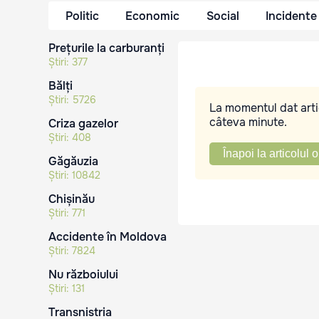
Politic
Economic
Social
Incidente
Prețurile la carburanți
Știri:
377
Bălți
Știri:
5726
La momentul dat artic
câteva minute.
Criza gazelor
Știri:
408
Înapoi la articolul o
Găgăuzia
Știri:
10842
Chișinău
Știri:
771
Accidente în Moldova
Știri:
7824
Nu războiului
Știri:
131
Transnistria