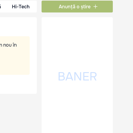
ă
Hi-Tech
Anunță o știre
n nou în