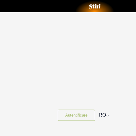
⌵
RO
Autentificare