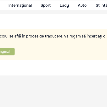
Internațional
Sport
Lady
Auto
Științ
olul se află în proces de traducere, vă rugăm să încercați di
riginal