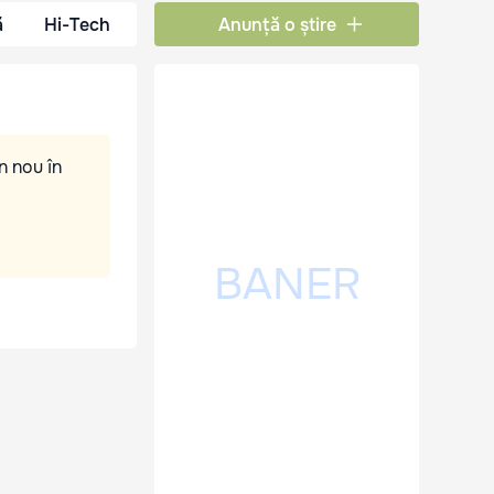
ă
Hi-Tech
Anunță o știre
n nou în