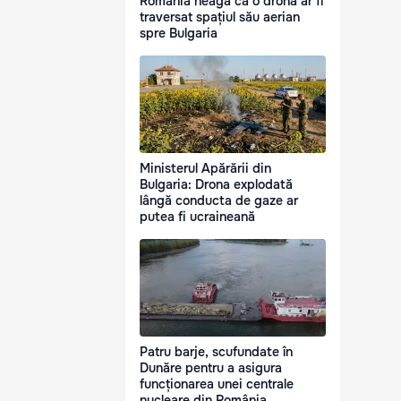
România neagă că o dronă ar fi
traversat spațiul său aerian
spre Bulgaria
Ministerul Apărării din
Bulgaria: Drona explodată
lângă conducta de gaze ar
putea fi ucraineană
Patru barje, scufundate în
Dunăre pentru a asigura
funcționarea unei centrale
nucleare din România