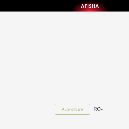
⌵
RO
Autentificare