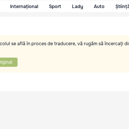
Internațional
Sport
Lady
Auto
Științ
olul se află în proces de traducere, vă rugăm să încercați di
riginal