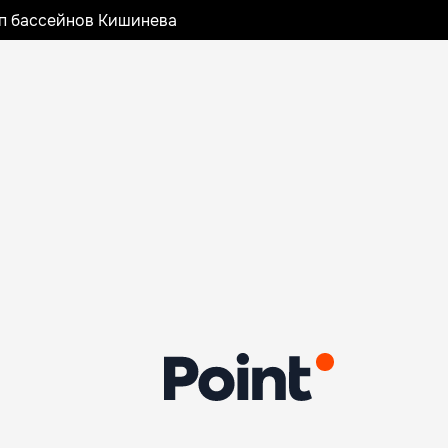
оп бассейнов Кишинева