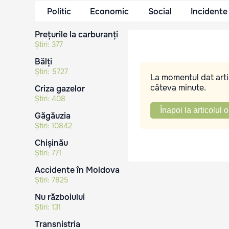
Politic
Economic
Social
Incidente
Prețurile la carburanți
Știri:
377
Bălți
Știri:
5727
La momentul dat artic
câteva minute.
Criza gazelor
Știri:
408
Înapoi la articolul o
Găgăuzia
Știri:
10842
Chișinău
Știri:
771
Accidente în Moldova
Știri:
7825
Nu războiului
Știri:
131
Transnistria