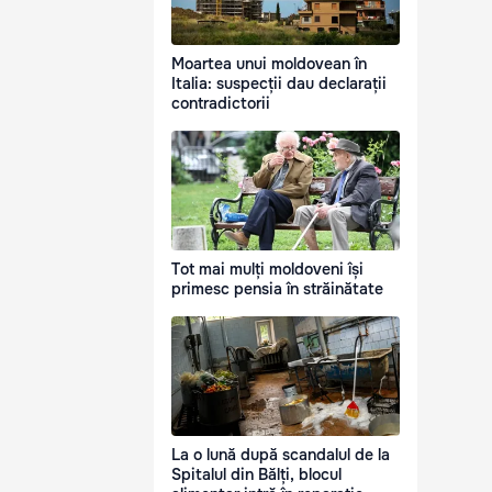
Moartea unui moldovean în
Italia: suspecții dau declarații
contradictorii
Tot mai mulți moldoveni își
primesc pensia în străinătate
La o lună după scandalul de la
Spitalul din Bălți, blocul