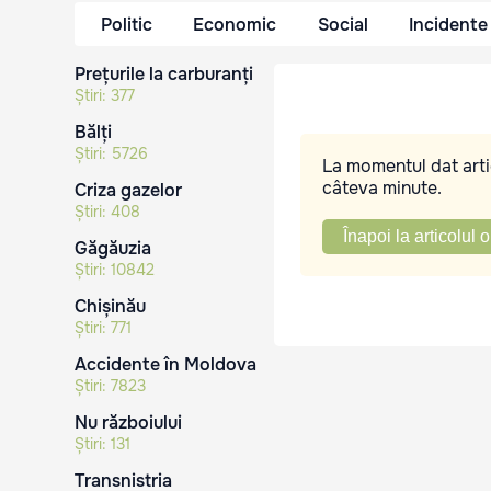
Politic
Economic
Social
Incidente
Prețurile la carburanți
Știri:
377
Bălți
Știri:
5726
La momentul dat artic
câteva minute.
Criza gazelor
Știri:
408
Înapoi la articolul o
Găgăuzia
Știri:
10842
Chișinău
Știri:
771
Accidente în Moldova
Știri:
7823
Nu războiului
Știri:
131
Transnistria