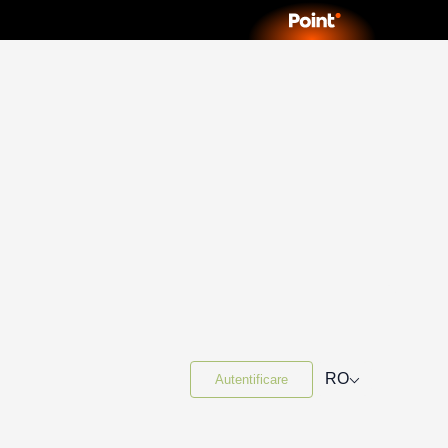
⌵
RO
Autentificare