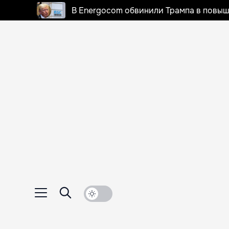
В Energocom обвинили Трампа в повыш