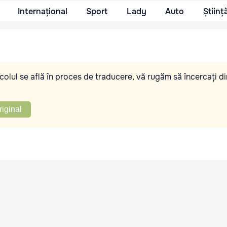
Internațional
Sport
Lady
Auto
Științ
olul se află în proces de traducere, vă rugăm să încercați di
riginal