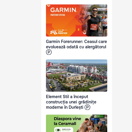
Garmin Forerunner: Ceasul care
evoluează odată cu alergătorul
Ⓟ
Element Stil a început
construcția unei grădinițe
moderne în Durlești Ⓟ