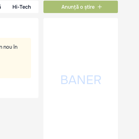
ă
Hi-Tech
Anunță o știre
n nou în