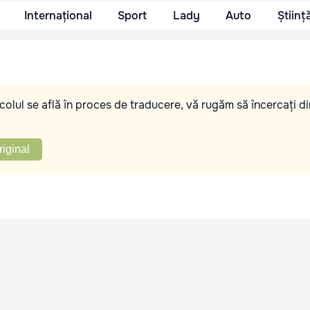
Internațional
Sport
Lady
Auto
Științ
olul se află în proces de traducere, vă rugăm să încercați di
riginal