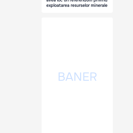
avea loc un referendum privind
exploatarea resurselor minerale