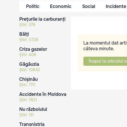
Politic
Economic
Social
Incidente
Prețurile la carburanți
Știri:
376
Bălți
Știri:
5726
La momentul dat artic
câteva minute.
Criza gazelor
Știri:
406
Înapoi la articolul o
Găgăuzia
Știri:
10842
Chișinău
Știri:
770
Accidente în Moldova
Știri:
7821
Nu războiului
Știri:
131
Transnistria