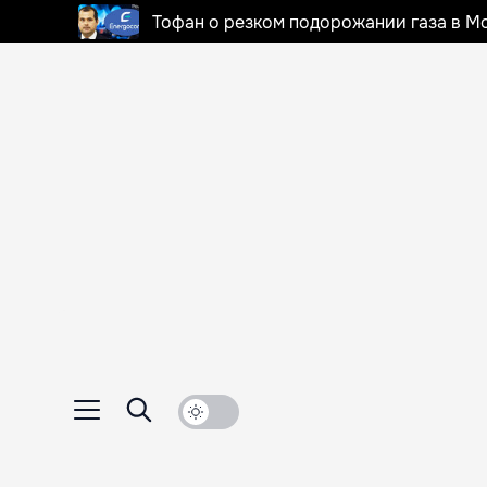
Тофан о резком подорожании газа в Мо