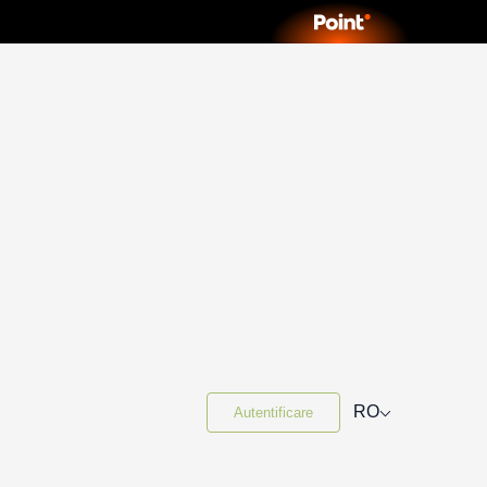
⌵
RO
Autentificare