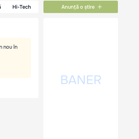
ă
Hi-Tech
Anunță o știre
n nou în