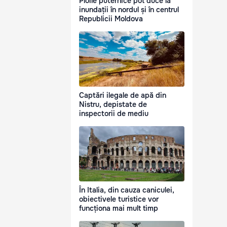
Ploile puternice pot duce la
inundații în nordul și în centrul
Republicii Moldova
Captări ilegale de apă din
Nistru, depistate de
inspectorii de mediu
În Italia, din cauza caniculei,
obiectivele turistice vor
funcționa mai mult timp