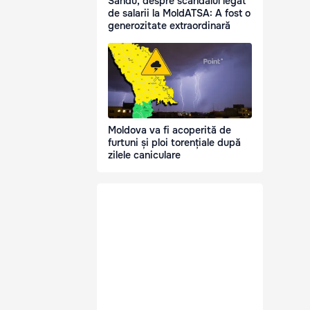
Sandu, despre scandalul legat
de salarii la MoldATSA: A fost o
generozitate extraordinară
Moldova va fi acoperită de
furtuni și ploi torențiale după
zilele caniculare