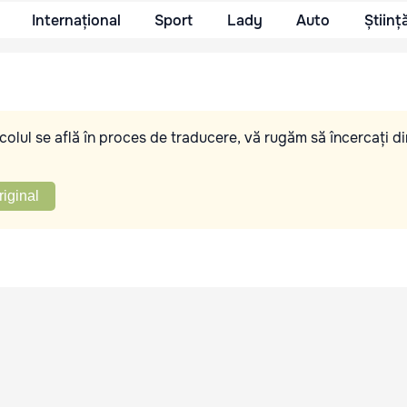
Internațional
Sport
Lady
Auto
Științ
olul se află în proces de traducere, vă rugăm să încercați di
riginal