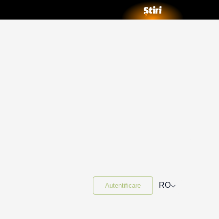
⌵
RO
Autentificare