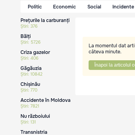
Politic
Economic
Social
Incidente
Prețurile la carburanți
Știri:
376
Bălți
Știri:
5726
La momentul dat artic
câteva minute.
Criza gazelor
Știri:
406
Înapoi la articolul o
Găgăuzia
Știri:
10842
Chișinău
Știri:
770
Accidente în Moldova
Știri:
7821
Nu războiului
Știri:
131
Transnistria