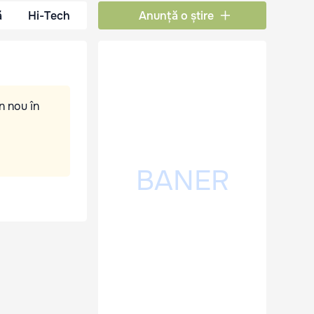
ă
Hi-Tech
Anunță o știre
n nou în