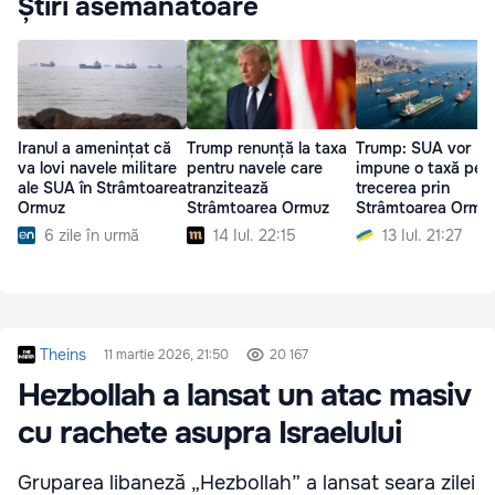
Știri asemănătoare
Iranul a amenințat că
Trump renunță la taxa
Trump: SUA vor
va lovi navele militare
pentru navele care
impune o taxă pen
ale SUA în Strâmtoarea
tranzitează
trecerea prin
Ormuz
Strâmtoarea Ormuz
Strâmtoarea Ormu
6 zile în urmă
14 Iul. 22:15
13 Iul. 21:27
Theins
11 martie 2026, 21:50
20 167
Hezbollah a lansat un atac masiv
cu rachete asupra Israelului
Gruparea libaneză „Hezbollah” a lansat seara zilei