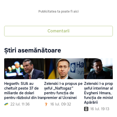
Publicitatea ta poate fi aici
Comentarii
Știri asemănătoare
Hegseth: SUA au
Zelenski l-a propus pe
Zelenski l-a propu
cheltuit peste 37 de
șeful „Naftogaz”
șeful interimar al 
miliarde de dolari
pentru funcția de
Evgheni Hmara, pe
pentru războiul din Iran
premier al Ucrainei
funcția de ministru
Apărării
22 Iul. 11:36
16 Iul. 09:32
16 Iul. 19:13