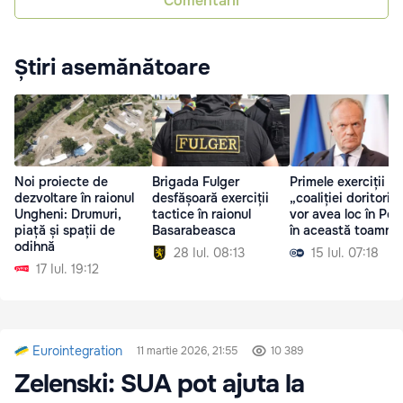
Comentarii
Știri asemănătoare
Noi proiecte de
Brigada Fulger
Primele exerciții al
dezvoltare în raionul
desfășoară exerciții
„coaliției doritorilo
Ungheni: Drumuri,
tactice în raionul
vor avea loc în Pol
piață și spații de
Basarabeasca
în această toamnă
odihnă
28 Iul. 08:13
15 Iul. 07:18
17 Iul. 19:12
Eurointegration
11 martie 2026, 21:55
10 389
Zelenski: SUA pot ajuta la