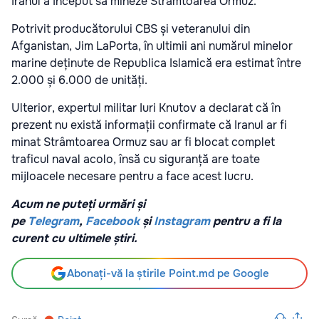
Iranul a început să mineze Strâmtoarea Ormuz.
Potrivit producătorului CBS și veteranului din
Afganistan, Jim LaPorta, în ultimii ani numărul minelor
marine deținute de Republica Islamică era estimat între
2.000 și 6.000 de unități.
Ulterior, expertul militar Iuri Knutov a declarat că în
prezent nu există informații confirmate că Iranul ar fi
minat Strâmtoarea Ormuz sau ar fi blocat complet
traficul naval acolo, însă cu siguranță are toate
mijloacele necesare pentru a face acest lucru.
Acum ne puteți urmări și
pe
Telegram
,
Facebook
și
Instagram
pentru a fi la
curent cu ultimele știri.
Abonați-vă la știrile Point.md pe Google