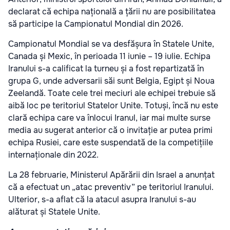
declarat că echipa națională a țării nu are posibilitatea
să participe la Campionatul Mondial din 2026.
Campionatul Mondial se va desfășura în Statele Unite,
Canada și Mexic, în perioada 11 iunie – 19 iulie. Echipa
Iranului s-a calificat la turneu și a fost repartizată în
grupa G, unde adversarii săi sunt Belgia, Egipt și Noua
Zeelandă. Toate cele trei meciuri ale echipei trebuie să
aibă loc pe teritoriul Statelor Unite. Totuși, încă nu este
clară echipa care va înlocui Iranul, iar mai multe surse
media au sugerat anterior că o invitație ar putea primi
echipa Rusiei, care este suspendată de la competițiile
internaționale din 2022.
La 28 februarie, Ministerul Apărării din Israel a anunțat
că a efectuat un „atac preventiv” pe teritoriul Iranului.
Ulterior, s-a aflat că la atacul asupra Iranului s-au
alăturat și Statele Unite.