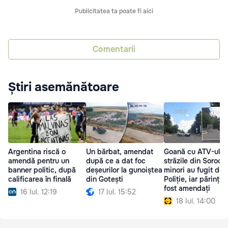
Publicitatea ta poate fi aici
Comentarii
Știri asemănătoare
Argentina riscă o
Un bărbat, amendat
Goană cu ATV-ul p
amendă pentru un
după ce a dat foc
străzile din Soroca
banner politic, după
deșeurilor la gunoiștea
minori au fugit de
calificarea în finală
din Gotești
Poliție, iar părinții 
fost amendați
16 Iul. 12:19
17 Iul. 15:52
18 Iul. 14:00