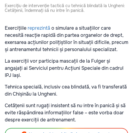
Exercițiu de intervenție tactică cu tehnică blindată la Ungheni:
Cetățenii, îndemnați să nu intre în panică.
Exercițiile
reprezintă
o simulare a situațiilor care
necesită reacție rapidă din partea organelor de drept,
exersarea acțiunilor polițiștilor în situații dificile, precum
și antrenamentul tehnicii și personalului specializat.
La exerciții vor participa mascații de la Fulger și
angajați ai
Serviciul pentru Acțiuni Speciale din cadrul
IPJ Iași.
Tehnica specială, inclusiv cea blindată, va fi transferată
din Chișinău la Ungheni.
Cetățenii sunt rugați insistent să nu intre în panică și să
evite răspândirea informațiilor false – este vorba doar
despre exerciții de antrenament.