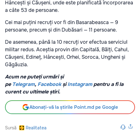
Hâncești și Căușeni, unde este planificată încorporarea
a câte 53 de persoane.
Cei mai puțini recruți vor fi din Basarabeasca — 9
persoane, precum și din Dubăsari — 11 persoane.
De asemenea, până la 10 recruți vor efectua serviciul
militar redus. Aceștia provin din Capitală, Bălți, Cahul,
Căușeni, Edineț, Hâncești, Orhei, Soroca, Ungheni și
Găgăuzia.
Acum ne puteți urmări și
pe
Telegram
,
Facebook
și
Instagram
pentru a fi la
curent cu ultimele știri.
Abonați-vă la știrile Point.md pe Google
Sursă
Realitatea