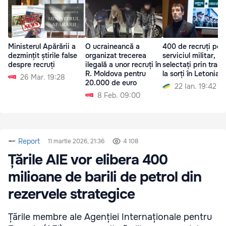
Ministerul Apărării a
O ucraineancă a
400 de recruți pen
dezmințit știrile false
organizat trecerea
serviciul militar,
despre recruți
ilegală a unor recruți în
selectați prin trag
R. Moldova pentru
la sorți în Letonia
26 Mar. 19:28
20.000 de euro
22 Ian. 19:42
8 Feb. 09:00
Report
11 martie 2026, 21:36
4 108
Țările AIE vor elibera 400
milioane de barili de petrol din
rezervele strategice
Țările membre ale Agenției Internaționale pentru