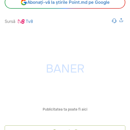
Abonați-vă la știrile Point.md pe Google
Sursă
Tv8
Publicitatea ta poate fi aici