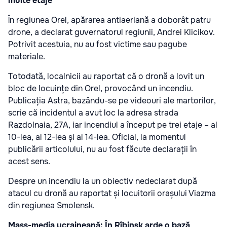
multe etaje
În regiunea Orel, apărarea antiaeriană a doborât patru
drone, a declarat guvernatorul regiunii, Andrei Klicikov.
Potrivit acestuia, nu au fost victime sau pagube
materiale.
Totodată, localnicii au raportat că o dronă a lovit un
bloc de locuințe din Orel, provocând un incendiu.
Publicația Astra, bazându-se pe videouri ale martorilor,
scrie că incidentul a avut loc la adresa strada
Razdolnaia, 27A, iar incendiul a început pe trei etaje – al
10-lea, al 12-lea și al 14-lea. Oficial, la momentul
publicării articolului, nu au fost făcute declarații în
acest sens.
Despre un incendiu la un obiectiv nedeclarat după
atacul cu dronă au raportat și locuitorii orașului Viazma
din regiunea Smolensk.
Mass-media ucraineană: În Rîbinsk arde o bază