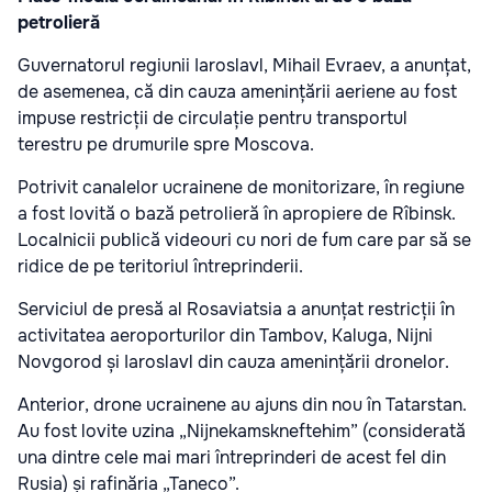
petrolieră
Guvernatorul regiunii Iaroslavl, Mihail Evraev, a anunțat,
de asemenea, că din cauza amenințării aeriene au fost
impuse restricții de circulație pentru transportul
terestru pe drumurile spre Moscova.
Potrivit canalelor ucrainene de monitorizare, în regiune
a fost lovită o bază petrolieră în apropiere de Rîbinsk.
Localnicii publică videouri cu nori de fum care par să se
ridice de pe teritoriul întreprinderii.
Serviciul de presă al Rosaviatsia a anunțat restricții în
activitatea aeroporturilor din Tambov, Kaluga, Nijni
Novgorod și Iaroslavl din cauza amenințării dronelor.
Anterior, drone ucrainene au ajuns din nou în Tatarstan.
Au fost lovite uzina „Nijnekamskneftehim” (considerată
una dintre cele mai mari întreprinderi de acest fel din
Rusia) și rafinăria „Taneco”.