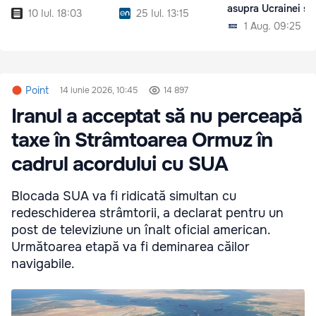
asupra Ucrainei și
10 Iul. 18:03
25 Iul. 13:15
navelor
1 Aug. 09:25
Point
14 iunie 2026, 10:45
14 897
Iranul a acceptat să nu perceapă
taxe în Strâmtoarea Ormuz în
cadrul acordului cu SUA
Blocada SUA va fi ridicată simultan cu
redeschiderea strâmtorii, a declarat pentru un
post de televiziune un înalt oficial american.
Următoarea etapă va fi deminarea căilor
navigabile.