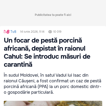
Publicitatea ta poate fi aici
Tv8
14 iunie 2026, 11:14
10 019
Un focar de pestă porcină
africană, depistat în raionul
Cahul: Se introduc măsuri de
carantină
În sudul Moldovei, în satul Vadul lui Isac din
raionul Căușeni, a fost confirmat un caz de pestă
porcină africană (PPA) la un porc domestic dintr-
o gospodărie particulară.