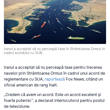
Iranul a acceptat să nu perceapă taxe în Strâmtoarea Ormuz în
cadrul acordului cu SUA.
Iranul a acceptat să nu perceapă taxe pentru trecerea
navelor prin Strâmtoarea Ormuz în cadrul unui acord de
reglementare cu SUA,
raportează
Fox News, citând un
oficial american de rang înalt.
„Credem că avem un acord. Este un acord excelent și
foarte puternic”, a declarat interlocutorul pentru postul
de televiziune.