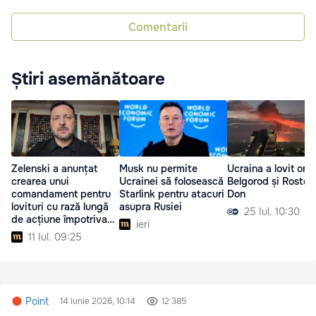
Comentarii
Știri asemănătoare
Zelenski a anunțat
Musk nu permite
Ucraina a lovit ora
crearea unui
Ucrainei să folosească
Belgorod și Rostov
comandament pentru
Starlink pentru atacuri
Don
lovituri cu rază lungă
asupra Rusiei
25 Iul. 10:30
de acțiune împotriva
ieri
Rusiei
11 Iul. 09:25
Point
14 iunie 2026, 10:14
12 385