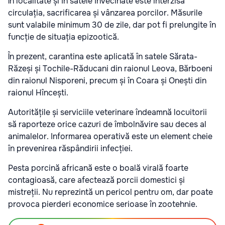
În localitate și în satele învecinate este interzisă
circulația, sacrificarea și vânzarea porcilor. Măsurile
sunt valabile minimum 30 de zile, dar pot fi prelungite în
funcție de situația epizootică.
În prezent, carantina este aplicată în satele Sărata-
Răzeși și Tochile-Răducani din raionul Leova, Bărboeni
din raionul Nisporeni, precum și în Coara și Onești din
raionul Hîncești.
Autoritățile și serviciile veterinare îndeamnă locuitorii
să raporteze orice cazuri de îmbolnăvire sau deces al
animalelor. Informarea operativă este un element cheie
în prevenirea răspândirii infecției.
Pesta porcină africană este o boală virală foarte
contagioasă, care afectează porcii domestici și
mistreții. Nu reprezintă un pericol pentru om, dar poate
provoca pierderi economice serioase în zootehnie.