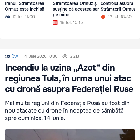
Iranul: Strâmtoarea
Strâmtoarea Ormuz și
controlul asupra
Ormuz este închisă
susține că acestea sar
Strâmtorii Ormuz
pe mine
12 Iul. 11:00
13 Iul. 18:30
18 Iul. 15:15
Dw
14 iunie 2026, 10:30
12 213
Incendiu la uzina „Azot” din
regiunea Tula, în urma unui atac
cu dronă asupra Federației Ruse
Mai multe regiuni din Federația Rusă au fost din
nou atacate cu drone în noaptea de sâmbătă
spre duminică, 14 iunie.