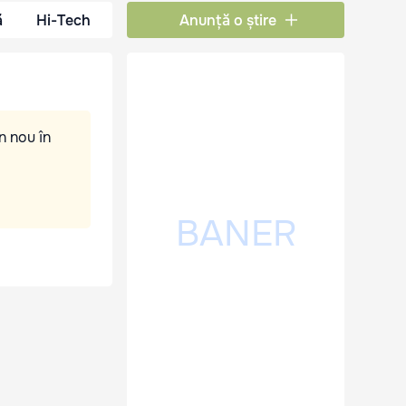
ă
Hi-Tech
Anunță o știre
n nou în