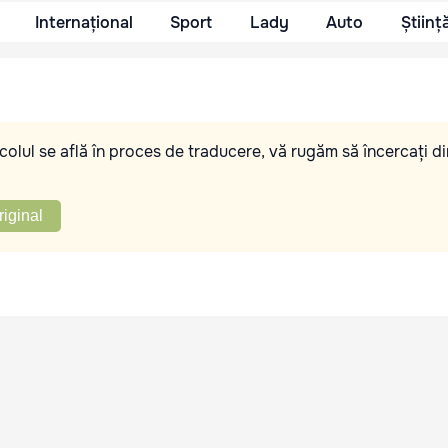
Internațional
Sport
Lady
Auto
Științ
olul se află în proces de traducere, vă rugăm să încercați di
riginal