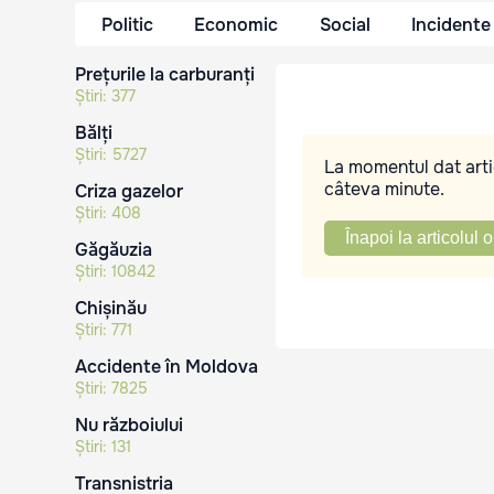
Politic
Economic
Social
Incidente
Prețurile la carburanți
Știri:
377
Bălți
Știri:
5727
La momentul dat artic
câteva minute.
Criza gazelor
Știri:
408
Înapoi la articolul o
Găgăuzia
Știri:
10842
Chișinău
Știri:
771
Accidente în Moldova
Știri:
7825
Nu războiului
Știri:
131
Transnistria