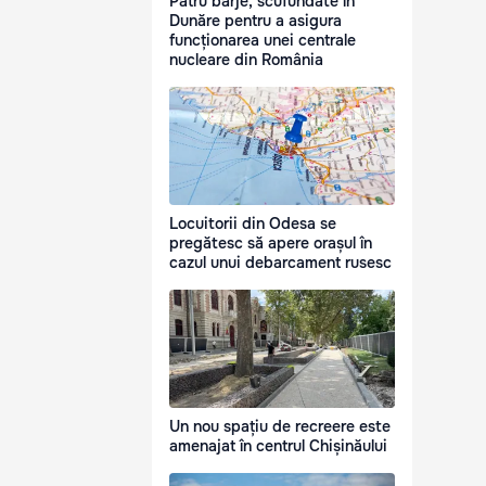
Patru barje, scufundate în
Dunăre pentru a asigura
funcționarea unei centrale
nucleare din România
Locuitorii din Odesa se
pregătesc să apere orașul în
cazul unui debarcament rusesc
Un nou spațiu de recreere este
amenajat în centrul Chișinăului