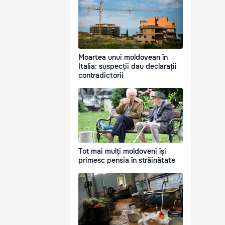
Moartea unui moldovean în
Italia: suspecții dau declarații
contradictorii
Tot mai mulți moldoveni își
primesc pensia în străinătate