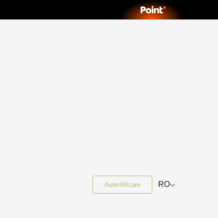
⌵
RO
Autentificare