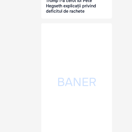
Trump i-a cerut lui Pete
Hegseth explicații privind
deficitul de rachete