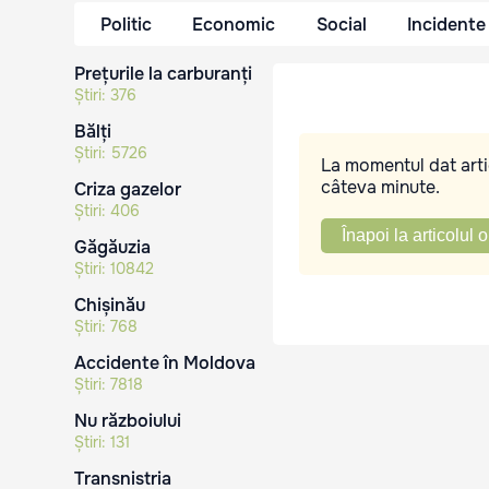
Politic
Economic
Social
Incidente
Prețurile la carburanți
Știri:
376
Bălți
Știri:
5726
La momentul dat artic
câteva minute.
Criza gazelor
Știri:
406
Înapoi la articolul o
Găgăuzia
Știri:
10842
Chișinău
Știri:
768
Accidente în Moldova
Știri:
7818
Nu războiului
Știri:
131
Transnistria