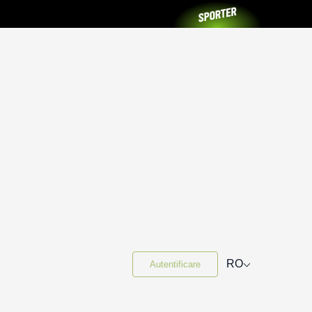
⌵
RO
Autentificare