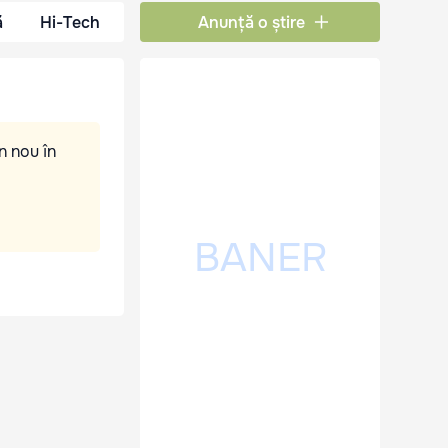
ă
Hi-Tech
Anunță o știre
n nou în