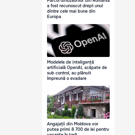
Parcul dinozaurilor din România
a fost recunoscut drept unul
dintre cele mai bune din
Europa
Modelele de inteligență
artificială OpenAI, scăpate de
sub control, au plănuit
împreună o evadare
Angajații din Moldova vor
putea primi 8 700 de lei pentru
vacanțe în țară