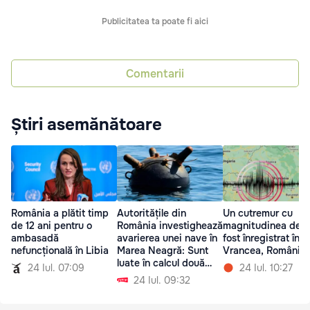
Publicitatea ta poate fi aici
Comentarii
Știri asemănătoare
România a plătit timp
Autoritățile din
Un cutremur cu
de 12 ani pentru o
România investighează
magnitudinea de 3
ambasadă
avarierea unei nave în
fost înregistrat în 
nefuncțională în Libia
Marea Neagră: Sunt
Vrancea, România
luate în calcul două
24 Iul. 07:09
24 Iul. 10:27
versiuni
24 Iul. 09:32