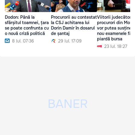
Dodon: Până la
Procurorii au contestat
Viitorii judecători ș
sfârșitul toamnei, țara
la CSJ achitarea lui
procurori din Mold
se poate confrunta cu
Dorin Damir în dosarul
vor putea susține 
o nouă criză politică
de șantaj
nou examenele fără
piardă bursa
8 Iul. 07:36
29 Iul. 17:09
23 Iul. 18:27