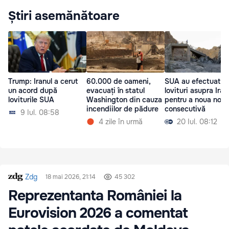
Știri asemănătoare
Trump: Iranul a cerut
60.000 de oameni,
SUA au efectuat
un acord după
evacuați în statul
lovituri asupra Iran
loviturile SUA
Washington din cauza
pentru a noua noa
incendiilor de pădure
consecutivă
9 Iul. 08:58
4 zile în urmă
20 Iul. 08:12
Zdg
18 mai 2026, 21:14
45 302
Reprezentanta României la
Eurovision 2026 a comentat