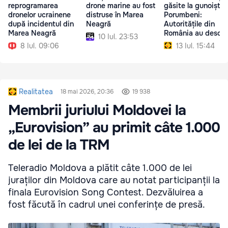
reprogramarea
drone marine au fost
găsite la gunoiștea
dronelor ucrainene
distruse în Marea
Porumbeni:
după incidentul din
Neagră
Autoritățile din
Marea Neagră
România au deschi
10 Iul. 23:53
anchetă
8 Iul. 09:06
13 Iul. 15:44
Realitatea
18 mai 2026, 20:36
19 938
Membrii juriului Moldovei la
„Eurovision” au primit câte 1.000
de lei de la TRM
Teleradio Moldova a plătit câte 1.000 de lei
juraților din Moldova care au notat participanții la
finala Eurovision Song Contest. Dezvăluirea a
fost făcută în cadrul unei conferințe de presă.