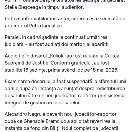
vor fi informate despre următoarea ședință”, a declarat
Stella Bleșceaga în timpul audierilor.
Potrivit informațiilor instanței, cererea este semnată de
procurorul Petru Iarmaliuc.
Paralel, în cadrul ședinței a continuat urmărirea
judiciară – au fost audiați doi martori ai apărării.
Audierile în dosarul „Kuliok” au fost reluate la Curtea
Supremă de Justiție. Conform graficului, au fost
stabilite 16 ședințe, prima având loc pe 18 mai 2026.
Examinarea dosarului a fost suspendată la sfârșitul lunii
aprilie după ce instanța a anunțat despre redistribuirea
dosarului către un nou judecător-raportor prin sistemul
integrat de gestionare a dosarelor.
Alexandru Negru a devenit noul judecător-raportor
după ce Ghenadie Eremciuc a solicitat revenirea la
instanța de fond din Bălți. Noul complet de judecată