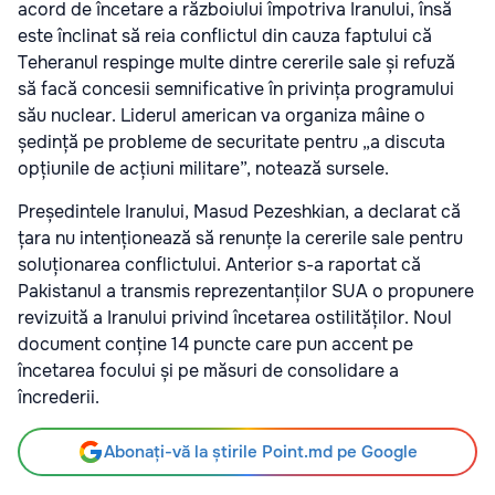
acord de încetare a războiului împotriva Iranului, însă
este înclinat să reia conflictul din cauza faptului că
Teheranul respinge multe dintre cererile sale și refuză
să facă concesii semnificative în privința programului
său nuclear. Liderul american va organiza mâine o
ședință pe probleme de securitate pentru „a discuta
opțiunile de acțiuni militare”, notează sursele.
Președintele Iranului, Masud Pezeshkian, a declarat că
țara nu intenționează să renunțe la cererile sale pentru
soluționarea conflictului. Anterior s-a raportat că
Pakistanul a transmis reprezentanților SUA o propunere
revizuită a Iranului privind încetarea ostilităților. Noul
document conține 14 puncte care pun accent pe
încetarea focului și pe măsuri de consolidare a
încrederii.
Abonați-vă la știrile Point.md pe Google