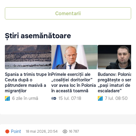
Comentarii
Știri asemănătoare
Spania a trimis trupe în
Primele exerciții ale
Budanov: Polonia
Ceuta după o
„coaliției doritorilor”
pregătește o serie
pătrundere masivă a
vor avea loc în Polonia
„pași imaturi de
migranților
în această toamnă
escaladare”
6 zile în urmă
15 Iul. 07:18
7 Iul. 08:50
Point
18 mai 2026, 20:54
16 787