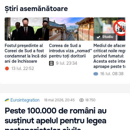
Știri asemănătoare
Studiu
Fostul președinte al
Coreea de Sud a
Mediul de afaceri 
Coreei de Sud a fost
introdus viza „nomad”
criticat noile reguli
condamnat la încă doi
pentru toți doritorii
privind fumatul:
ani de închisoare
Acesta este interz
9 Iul. 23:34
aproape peste tot
13 Iul. 22:52
16 Iul. 08:38
Eurointegration
18 mai 2026, 20:45
18 750
Peste 100.000 de români au
susținut apelul pentru legea