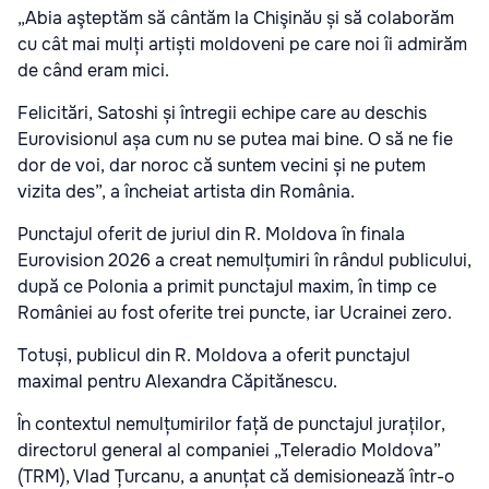
„Abia aşteptăm să cântăm la Chişinău și să colaborăm
cu cât mai mulți artiști moldoveni pe care noi îi admirăm
de când eram mici.
Felicitări, Satoshi și întregii echipe care au deschis
Eurovisionul așa cum nu se putea mai bine. O să ne fie
dor de voi, dar noroc că suntem vecini și ne putem
vizita des”, a încheiat artista din România.
Punctajul oferit de juriul din R. Moldova în finala
Eurovision 2026 a creat nemulțumiri în rândul publicului,
după ce Polonia a primit punctajul maxim, în timp ce
României au fost oferite trei puncte, iar Ucrainei zero.
Totuși, publicul din R. Moldova a oferit punctajul
maximal pentru Alexandra Căpitănescu.
În contextul nemulțumirilor față de punctajul juraților,
directorul general al companiei „Teleradio Moldova”
(TRM), Vlad Țurcanu, a anunțat că demisionează într-o