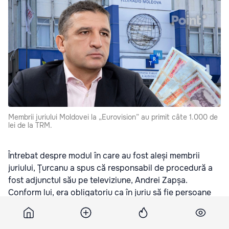
Membrii juriului Moldovei la „Eurovision” au primit câte 1.000 de
lei de la TRM.
Întrebat despre modul în care au fost aleși membrii
juriului, Țurcanu a spus că responsabil de procedură a
fost adjunctul său pe televiziune, Andrei Zapșa.
Conform lui, era obligatoriu ca în juriu să fie persoane
care au între 18 și 25 de ani, informează
realitatea.md
.
„Ce am putut să aflu, este că aceste candidaturi au fost