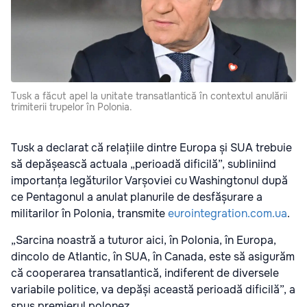
Tusk a făcut apel la unitate transatlantică în contextul anulării
trimiterii trupelor în Polonia.
Tusk a declarat că relațiile dintre Europa și SUA trebuie
să depășească actuala „perioadă dificilă”, subliniind
importanța legăturilor Varșoviei cu Washingtonul după
ce Pentagonul a anulat planurile de desfășurare a
militarilor în Polonia, transmite
eurointegration.com.ua
.
„Sarcina noastră a tuturor aici, în Polonia, în Europa,
dincolo de Atlantic, în SUA, în Canada, este să asigurăm
că cooperarea transatlantică, indiferent de diversele
variabile politice, va depăși această perioadă dificilă”, a
spus premierul polonez.