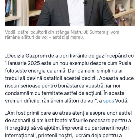
Vodă, către locuitorii din stânga Nistrului: Suntem și vom
rămâne alături de voi – astăzi și mereu.
„Decizia Gazprom de a opri livrările de gaz începând cu
1 ianuarie 2025 este un nou exemplu despre cum Rusia
folosește energia ca armă. Dar oamenii simpli nu ar
trebui să devină ostaticii acestei decizii. Aceasta aduce
riscuri serioase pentru bunăstarea voastră, iar noi
condamnăm cu fermitate astfel de acțiuni. În aceste
vremuri dificile, rămânem alături de voi”, a
spus
Vodă.
„Am fost primii care au atras atenția asupra unor astfel
de scenarii și am luat toate măsurile necesare pentru a
fi pregătiți să vă ajutăm. Împreună cu partenerii noștri
internaționali, prietenii noștri, lucrăm deja pentru a