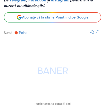
pe
Telegram
,
Facebook
și
Instagram
pentru a fi la
curent cu ultimele știri.
Abonați-vă la știrile Point.md pe Google
Sursă
Point
Publicitatea ta poate fi aici