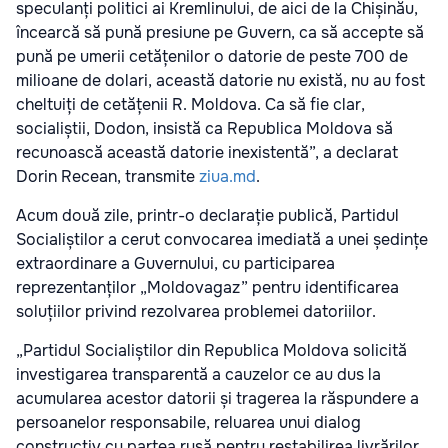
speculanți politici ai Kremlinului, de aici de la Chișinău,
încearcă să pună presiune pe Guvern, ca să accepte să
pună pe umerii cetățenilor o datorie de peste 700 de
milioane de dolari, această datorie nu există, nu au fost
cheltuiți de cetățenii R. Moldova. Ca să fie clar,
socialiștii, Dodon, insistă ca Republica Moldova să
recunoască această datorie inexistentă”, a declarat
Dorin Recean, transmite
ziua.md
.
Acum două zile, printr-o declarație publică, Partidul
Socialiștilor a cerut convocarea imediată a unei ședințe
extraordinare a Guvernului, cu participarea
reprezentanților „Moldovagaz” pentru identificarea
soluțiilor privind rezolvarea problemei datoriilor.
„Partidul Socialiștilor din Republica Moldova solicită
investigarea transparentă a cauzelor ce au dus la
acumularea acestor datorii și tragerea la răspundere a
persoanelor responsabile, reluarea unui dialog
constructiv cu partea rusă pentru restabilirea livrărilor