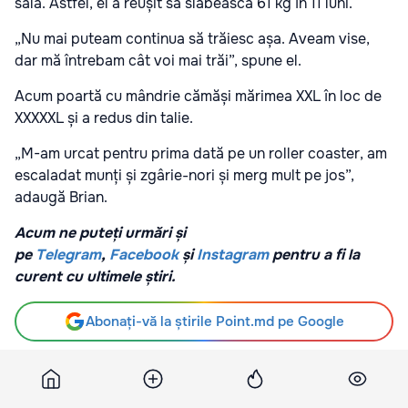
sală. Astfel, el a reușit să slăbească 61 kg în 11 luni.
„Nu mai puteam continua să trăiesc așa. Aveam vise,
dar mă întrebam cât voi mai trăi”, spune el.
Acum poartă cu mândrie cămăși mărimea XXL în loc de
XXXXXL și a redus din talie.
„M-am urcat pentru prima dată pe un roller coaster, am
escaladat munți și zgârie-nori și merg mult pe jos”,
adaugă Brian.
Acum ne puteți urmări și
pe
Telegram
,
Facebook
și
Instagram
pentru a fi la
curent cu ultimele știri.
Abonați-vă la știrile Point.md pe Google
Sursă
Gazeta