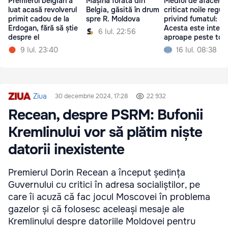
Premierul belgian a
Mașină furată din
Mediul de afaceri 
luat acasă revolverul
Belgia, găsită în drum
criticat noile reguli
primit cadou de la
spre R. Moldova
privind fumatul:
Erdogan, fără să știe
Acesta este interz
6 Iul. 22:56
despre el
aproape peste tot
9 Iul. 23:40
16 Iul. 08:38
Ziua
30 decembrie 2024, 17:28
22 932
Recean, despre PSRM: Bufonii
Kremlinului vor să plătim niște
datorii inexistente
Premierul Dorin Recean a început ședința
Guvernului cu critici în adresa socialiștilor, pe
care îi acuză că fac jocul Moscovei în problema
gazelor și că folosesc aceleași mesaje ale
Kremlinului despre datoriile Moldovei pentru