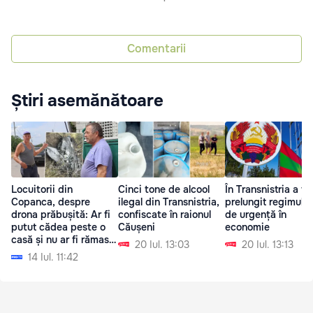
Comentarii
Știri asemănătoare
Locuitorii din
Cinci tone de alcool
În Transnistria a fo
Copanca, despre
ilegal din Transnistria,
prelungit regimul st
drona prăbușită: Ar fi
confiscate în raionul
de urgență în
putut cădea peste o
Căușeni
economie
casă și nu ar fi rămas
20 Iul. 13:03
20 Iul. 13:13
nimic
14 Iul. 11:42