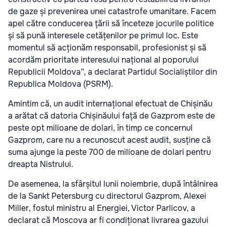
de gaze și prevenirea unei catastrofe umanitare. Facem
apel către conducerea țării să înceteze jocurile politice
și să pună interesele cetățenilor pe primul loc. Este
momentul să acționăm responsabil, profesionist și să
acordăm prioritate interesului național al poporului
Republicii Moldova”, a declarat Partidul Socialiștilor din
Republica Moldova (PSRM).
Amintim că, un audit internațional efectuat de Chișinău
a arătat că datoria Chișinăului față de Gazprom este de
peste opt milioane de dolari, în timp ce concernul
Gazprom, care nu a recunoscut acest audit, susține că
suma ajunge la peste 700 de milioane de dolari pentru
dreapta Nistrului.
De asemenea, la sfârșitul lunii noiembrie, după întâlnirea
de la Sankt Petersburg cu directorul Gazprom, Alexei
Miller, fostul ministru al Energiei, Victor Parlicov, a
declarat că Moscova ar fi condiționat livrarea gazului