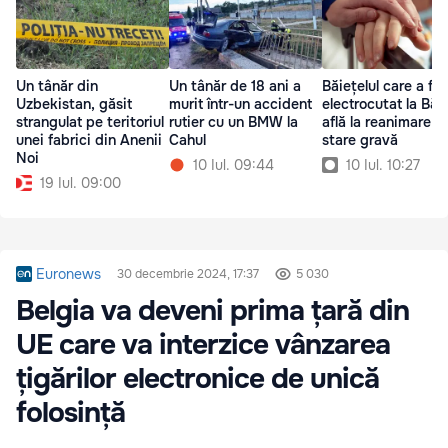
Un tânăr din
Un tânăr de 18 ani a
Băiețelul care a fos
Uzbekistan, găsit
murit într-un accident
electrocutat la Bălț
strangulat pe teritoriul
rutier cu un BMW la
află la reanimare în
unei fabrici din Anenii
Cahul
stare gravă
Noi
10 Iul. 09:44
10 Iul. 10:27
19 Iul. 09:00
Euronews
30 decembrie 2024, 17:37
5 030
Belgia va deveni prima țară din
UE care va interzice vânzarea
țigărilor electronice de unică
folosință