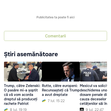
Publicitatea ta poate fi aici
Comentarii
Știri asemănătoare
Trump, către Zelenski:
Rutte, către europeni:
Mexicul va solicita
O pasăre mi-a șoptit
Recunoașteți că Trump
deschiderea unor
că vă vom acorda
a avut dreptate
dosare penale din
dreptul să produceți
cauza deceselor
7 Iul. 15:22
rachete Patriot
cetățenilor săi în
timpul reținerilor I
8 Iul. 19:19
9 Iul. 22:47