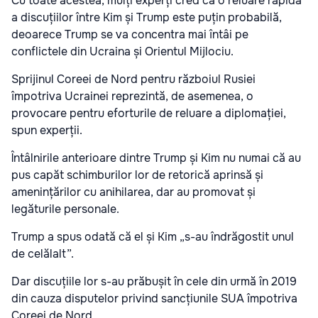
Cu toate acestea, mulți experți cred că o reluare rapidă
a discuțiilor între Kim și Trump este puțin probabilă,
deoarece Trump se va concentra mai întâi pe
conflictele din Ucraina și Orientul Mijlociu.
Sprijinul Coreei de Nord pentru războiul Rusiei
împotriva Ucrainei reprezintă, de asemenea, o
provocare pentru eforturile de reluare a diplomației,
spun experții.
Întâlnirile anterioare dintre Trump și Kim nu numai că au
pus capăt schimburilor lor de retorică aprinsă și
amenințărilor cu anihilarea, dar au promovat și
legăturile personale.
Trump a spus odată că el și Kim „s-au îndrăgostit unul
de celălalt”.
Dar discuțiile lor s-au prăbușit în cele din urmă în 2019
din cauza disputelor privind sancțiunile SUA împotriva
Coreei de Nord.