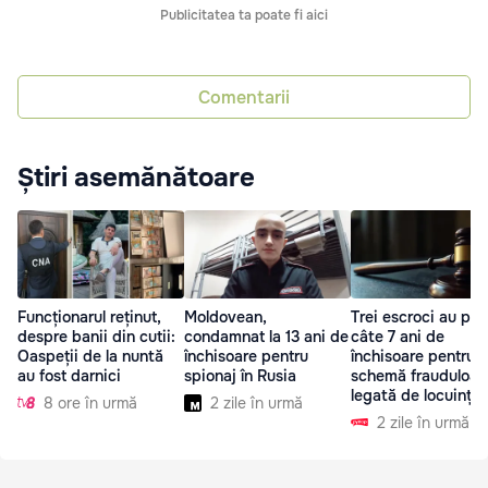
Publicitatea ta poate fi aici
Comentarii
Știri asemănătoare
Funcționarul reținut,
Moldovean,
Trei escroci au pri
despre banii din cutii:
condamnat la 13 ani de
câte 7 ani de
Oaspeții de la nuntă
închisoare pentru
închisoare pentru o
au fost darnici
spionaj în Rusia
schemă frauduloas
legată de locuințe
8 ore în urmă
2 zile în urmă
2 zile în urmă