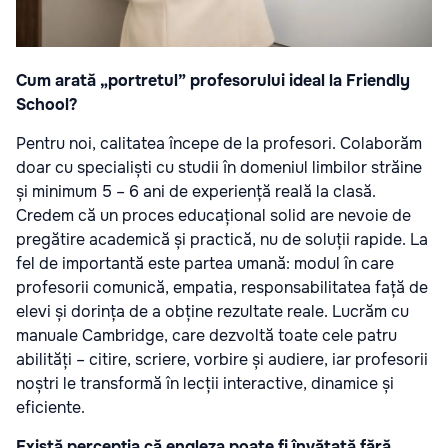
Cum arată „portretul” profesorului ideal la Friendly
School?
Pentru noi, calitatea începe de la profesori. Colaborăm
doar cu specialiști cu studii în domeniul limbilor străine
și minimum 5 – 6 ani de experiență reală la clasă.
Credem că un proces educațional solid are nevoie de
pregătire academică și practică, nu de soluții rapide. La
fel de importantă este partea umană: modul în care
profesorii comunică, empatia, responsabilitatea față de
elevi și dorința de a obține rezultate reale. Lucrăm cu
manuale Cambridge, care dezvoltă toate cele patru
abilități – citire, scriere, vorbire și audiere, iar profesorii
noștri le transformă în lecții interactive, dinamice și
eficiente.
Există percepția că engleza poate fi învățată fără