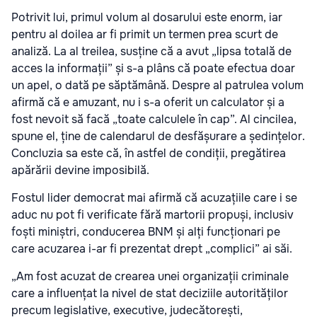
Potrivit lui, primul volum al dosarului este enorm, iar
pentru al doilea ar fi primit un termen prea scurt de
analiză. La al treilea, susține că a avut „lipsa totală de
acces la informații” și s-a plâns că poate efectua doar
un apel, o dată pe săptămână. Despre al patrulea volum
afirmă că e amuzant, nu i s-a oferit un calculator și a
fost nevoit să facă „toate calculele în cap”. Al cincilea,
spune el, ține de calendarul de desfășurare a ședințelor.
Concluzia sa este că, în astfel de condiții, pregătirea
apărării devine imposibilă.
Fostul lider democrat mai afirmă că acuzațiile care i se
aduc nu pot fi verificate fără martorii propuși, inclusiv
foști miniștri, conducerea BNM și alți funcționari pe
care acuzarea i-ar fi prezentat drept „complici” ai săi.
„Am fost acuzat de crearea unei organizații criminale
care a influențat la nivel de stat deciziile autorităților
precum legislative, executive, judecătorești,