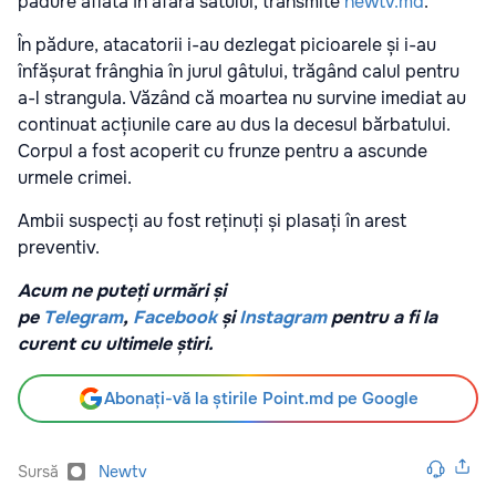
pădure aflată în afara satului, transmite
newtv.md
.
În pădure, atacatorii i-au dezlegat picioarele și i-au
înfășurat frânghia în jurul gâtului, trăgând calul pentru
a-l strangula. Văzând că moartea nu survine imediat au
continuat acțiunile care au dus la decesul bărbatului.
Corpul a fost acoperit cu frunze pentru a ascunde
urmele crimei.
Ambii suspecți au fost reținuți și plasați în arest
preventiv.
Acum ne puteți urmări și
pe
Telegram
,
Facebook
și
Instagram
pentru a fi la
curent cu ultimele știri.
Abonați-vă la știrile Point.md pe Google
Sursă
Newtv