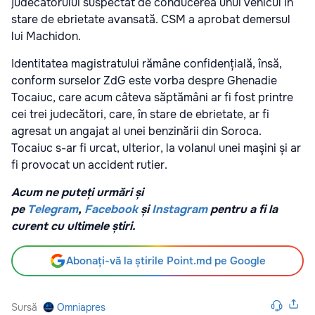
judecătorului suspectat de conducerea unui vehicul în
stare de ebrietate avansată. CSM a aprobat demersul
lui Machidon.
Identitatea magistratului rămâne confidențială, însă,
conform surselor ZdG este vorba despre Ghenadie
Tocaiuc, care acum câteva săptămâni ar fi fost printre
cei trei judecători, care, în stare de ebrietate, ar fi
agresat un angajat al unei benzinării din Soroca.
Tocaiuc s-ar fi urcat, ulterior, la volanul unei maşini și ar
fi provocat un accident rutier.
Acum ne puteți urmări și
pe
Telegram
,
Facebook
și
Instagram
pentru a fi la
curent cu ultimele știri.
Abonați-vă la știrile Point.md pe Google
Sursă
Omniapres