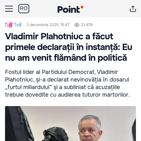
RO
Tv8
2 decembrie 2025, 15:47
23 878
Vladimir Plahotniuc a făcut
primele declarații în instanță: Eu
nu am venit flămând în politică
Fostul lider al Partidului Democrat, Vladimir
Plahotniuc, și-a declarat nevinovăția în dosarul
„furtul miliardului” și a subliniat că acuzațiile
trebuie dovedite cu audierea tuturor martorilor.