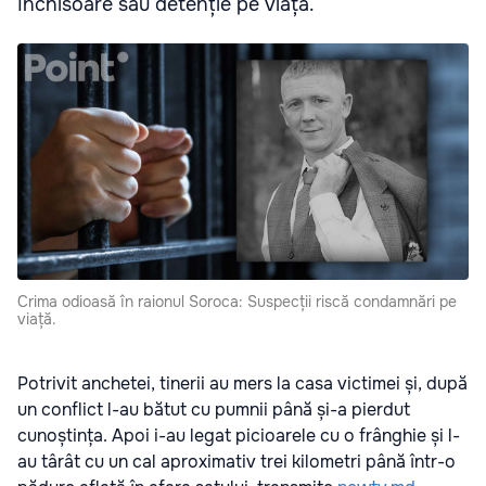
închisoare sau detenție pe viață.
Crima odioasă în raionul Soroca: Suspecții riscă condamnări pe
viață.
Potrivit anchetei, tinerii au mers la casa victimei și, după
un conflict l-au bătut cu pumnii până și-a pierdut
cunoștința. Apoi i-au legat picioarele cu o frânghie și l-
au târât cu un cal aproximativ trei kilometri până într-o