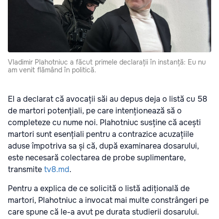
Vladimir Plahotniuc a făcut primele declarații în instanță: Eu nu
am venit flămând în politică.
El a declarat că avocații săi au depus deja o listă cu 58
de martori potențiali, pe care intenționează să o
completeze cu nume noi. Plahotniuc susține că acești
martori sunt esențiali pentru a contrazice acuzațiile
aduse împotriva sa și că, după examinarea dosarului,
este necesară colectarea de probe suplimentare,
transmite
tv8.md
.
Pentru a explica de ce solicită o listă adițională de
martori, Plahotniuc a invocat mai multe constrângeri pe
care spune că le-a avut pe durata studierii dosarului.