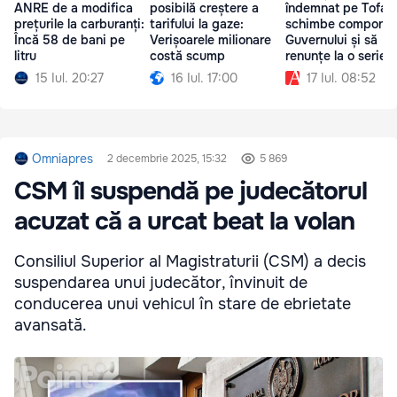
ANRE de a modifica
posibilă creștere a
îndemnat pe Tofan
prețurile la carburanți:
tarifului la gaze:
schimbe compone
Încă 58 de bani pe
Verișoarele milionare
Guvernului și să
litru
costă scump
renunțe la o serie 
reforme
15 Iul. 20:27
16 Iul. 17:00
17 Iul. 08:52
Omniapres
2 decembrie 2025, 15:32
5 869
CSM îl suspendă pe judecătorul
acuzat că a urcat beat la volan
Consiliul Superior al Magistraturii (CSM) a decis
suspendarea unui judecător, învinuit de
conducerea unui vehicul în stare de ebrietate
avansată.