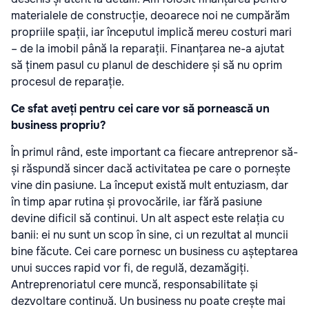
materialele de construcție, deoarece noi ne cumpărăm
propriile spații, iar începutul implică mereu costuri mari
– de la imobil până la reparații. Finanțarea ne-a ajutat
să ținem pasul cu planul de deschidere și să nu oprim
procesul de reparație.
Ce sfat aveți pentru cei care vor să pornească un
business propriu?
În primul rând, este important ca fiecare antreprenor să-
și răspundă sincer dacă activitatea pe care o pornește
vine din pasiune. La început există mult entuziasm, dar
în timp apar rutina și provocările, iar fără pasiune
devine dificil să continui. Un alt aspect este relația cu
banii: ei nu sunt un scop în sine, ci un rezultat al muncii
bine făcute. Cei care pornesc un business cu așteptarea
unui succes rapid vor fi, de regulă, dezamăgiți.
Antreprenoriatul cere muncă, responsabilitate și
dezvoltare continuă. Un business nu poate crește mai