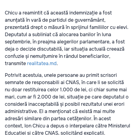
Chicu a reamintit că această indemnizație a fost
anunțată în vară de partidul de guvernământ,
prezentată drept o măsură în sprijinul familiilor cu elevi.
Deputatul a subliniat că alocarea banilor în luna
septembrie, în preajma alegerilor parlamentare, a fost
deja o decizie discutabilă, iar situația actuală creează
confuzie și nemulțumire în rândul beneficiarilor,
transmite
realitatea.md
.
Potrivit acestuia, unele persoane au primit scrisori
semnate de responsabili ai CNAS, în care li se solicită
nu doar restituirea celor 1.000 de lei, ci chiar sume mai
mari, cum ar fi 2.000 de lei, situație pe care deputatul o
consideră inacceptabilă și posibil rezultatul unei erori
administrative. El a menționat că există mai multe
adresări similare din partea cetățenilor. În acest
context, Ion Chicu a depus o interpelare către Ministerul
Educației și către CNAS, solicitând explicații.