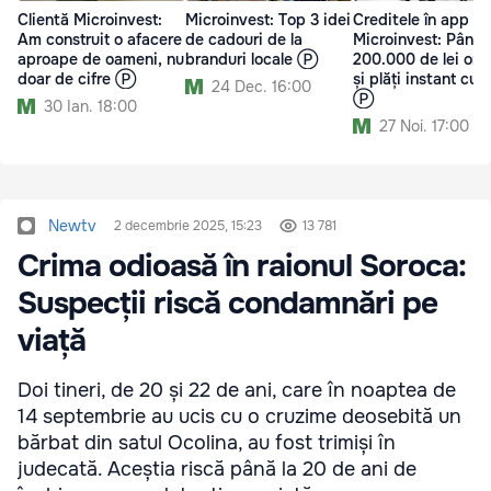
Clientă Microinvest:
Microinvest: Top 3 idei
Creditele în app
Am construit o afacere
de cadouri de la
Microinvest: Până 
aproape de oameni, nu
branduri locale Ⓟ
200.000 de lei onl
doar de cifre Ⓟ
și plăți instant cu 
24 Dec. 16:00
Ⓟ
30 Ian. 18:00
27 Noi. 17:00
Newtv
2 decembrie 2025, 15:23
13 781
Crima odioasă în raionul Soroca:
Suspecții riscă condamnări pe
viață
Doi tineri, de 20 și 22 de ani, care în noaptea de
14 septembrie au ucis cu o cruzime deosebită un
bărbat din satul Ocolina, au fost trimiși în
judecată. Aceștia riscă până la 20 de ani de