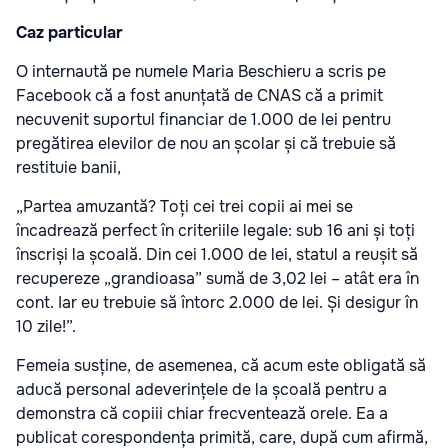
Caz particular
O internaută pe numele Maria Beschieru a scris pe
Facebook că a fost anunțată de CNAS că a primit
necuvenit suportul financiar de 1.000 de lei pentru
pregătirea elevilor de nou an școlar și că trebuie să
restituie banii,
„Partea amuzantă? Toți cei trei copii ai mei se
încadrează perfect în criteriile legale: sub 16 ani și toți
înscriși la școală. Din cei 1.000 de lei, statul a reușit să
recupereze „grandioasa” sumă de 3,02 lei – atât era în
cont. Iar eu trebuie să întorc 2.000 de lei. Și desigur în
10 zile!”.
Femeia susține, de asemenea, că acum este obligată să
aducă personal adeverințele de la școală pentru a
demonstra că copiii chiar frecventează orele. Ea a
publicat corespondența primită, care, după cum afirmă,