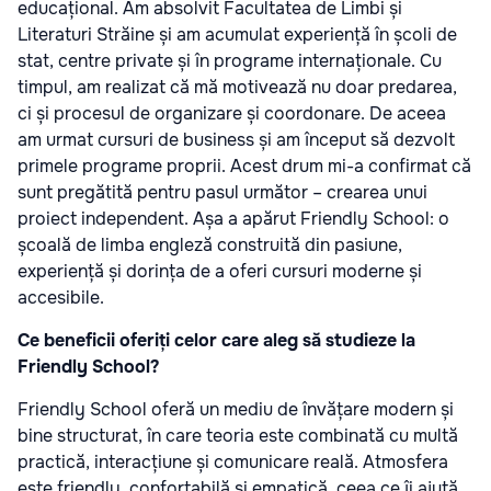
educațional. Am absolvit Facultatea de Limbi și
Literaturi Străine și am acumulat experiență în școli de
stat, centre private și în programe internaționale. Cu
timpul, am realizat că mă motivează nu doar predarea,
ci și procesul de organizare și coordonare. De aceea
am urmat cursuri de business și am început să dezvolt
primele programe proprii. Acest drum mi-a confirmat că
sunt pregătită pentru pasul următor – crearea unui
proiect independent. Așa a apărut Friendly School: o
școală de limba engleză construită din pasiune,
experiență și dorința de a oferi cursuri moderne și
accesibile.
Ce beneficii oferiți celor care aleg să studieze la
Friendly School?
Friendly School oferă un mediu de învățare modern și
bine structurat, în care teoria este combinată cu multă
practică, interacțiune și comunicare reală. Atmosfera
este friendly, confortabilă și empatică, ceea ce îi ajută