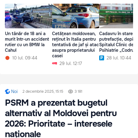
Un tânăr de 18 ani a
Cetățean moldovean,
Cadavru în stare d
murit într-un accident
reținut în Italia pentru
putrefacție, depist
rutier cu un BMW la
tentativă de jaf și atac
Spitalul Clinic de
Cahul
asupra proprietarului
Psihiatrie „Codru”
casei
10 Iul. 09:44
28 Iul. 10:44
29 Iul. 12:17
Noi
2 decembrie 2025, 15:15
3 181
PSRM a prezentat bugetul
alternativ al Moldovei pentru
2026: Prioritate – interesele
naționale