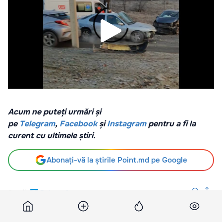
Acum ne puteți urmări și
pe
Telegram
,
Facebook
și
Instagram
pentru a fi la
curent cu ultimele știri.
Abonați-vă la știrile Point.md pe Google
Sursă
Pulsmedia