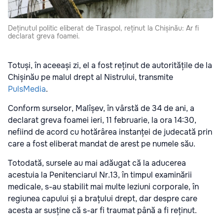
Deținutul politic eliberat de Tiraspol, reținut la Chișinău: Ar fi
declarat greva foamei.
Totuși, în aceeași zi, el a fost reținut de autoritățile de la
Chișinău pe malul drept al Nistrului, transmite
PulsMedia
.
Conform surselor, Malîșev, în vârstă de 34 de ani, a
declarat greva foamei ieri, 11 februarie, la ora 14:30,
nefiind de acord cu hotărârea instanței de judecată prin
care a fost eliberat mandat de arest pe numele său.
Totodată, sursele au mai adăugat că la aducerea
acestuia la Penitenciarul Nr.13, în timpul examinării
medicale, s-au stabilit mai multe leziuni corporale, în
regiunea capului și a brațului drept, dar despre care
acesta ar susține că s-ar fi traumat până a fi reținut.