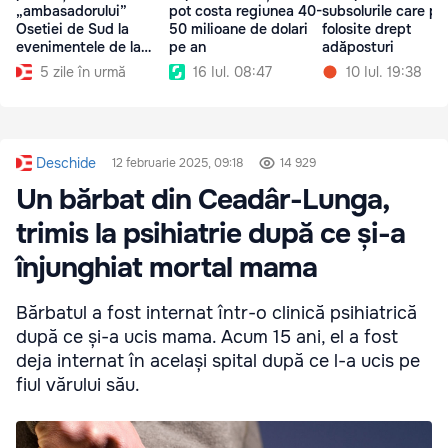
„ambasadorului”
pot costa regiunea 40-
subsolurile care pot
Osetiei de Sud la
50 milioane de dolari
folosite drept
evenimentele de la
pe an
adăposturi
Tiraspol: Un gest
5 zile în urmă
16 Iul. 08:47
10 Iul. 19:38
sfidător
Deschide
12 februarie 2025, 09:18
14 929
Un bărbat din Ceadâr-Lunga,
trimis la psihiatrie după ce și-a
înjunghiat mortal mama
Bărbatul a fost internat într-o clinică psihiatrică
după ce și-a ucis mama. Acum 15 ani, el a fost
deja internat în același spital după ce l-a ucis pe
fiul vărului său.