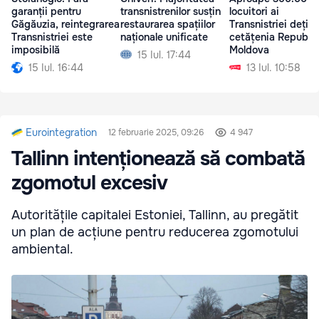
garanții pentru
transnistrenilor susțin
locuitori ai
Găgăuzia, reintegrarea
restaurarea spațiilor
Transnistriei dețin
Transnistriei este
naționale unificate
cetățenia Republic
imposibilă
Moldova
15 Iul. 17:44
15 Iul. 16:44
13 Iul. 10:58
Eurointegration
12 februarie 2025, 09:26
4 947
Tallinn intenționează să combată
zgomotul excesiv
Autoritățile capitalei Estoniei, Tallinn, au pregătit
un plan de acțiune pentru reducerea zgomotului
ambiental.