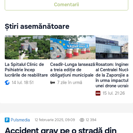
Comentarii
Știri asemănătoare
La Spitalul Clinic de
Ceadîr-Lunga lansează
Rosatom: Inginerul
Psihiatrie încep
a treia ediție de
al Centralei Nuclea
lucrările de reabilitare
obligațiuni municipale
de la Zaporojie a m
în urma impactului
14 Iul. 18:51
7 zile în urmă
unei drone ucraine
15 Iul. 21:26
Pulsmedia
12 februarie 2025, 09:09
12 394
Accident grav pe o stradă din