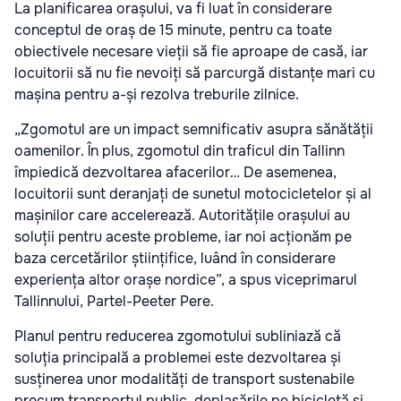
La planificarea orașului, va fi luat în considerare
conceptul de oraș de 15 minute, pentru ca toate
obiectivele necesare vieții să fie aproape de casă, iar
locuitorii să nu fie nevoiți să parcurgă distanțe mari cu
mașina pentru a-și rezolva treburile zilnice.
„Zgomotul are un impact semnificativ asupra sănătății
oamenilor. În plus, zgomotul din traficul din Tallinn
împiedică dezvoltarea afacerilor… De asemenea,
locuitorii sunt deranjați de sunetul motocicletelor și al
mașinilor care accelerează. Autoritățile orașului au
soluții pentru aceste probleme, iar noi acționăm pe
baza cercetărilor științifice, luând în considerare
experiența altor orașe nordice”, a spus viceprimarul
Tallinnului, Partel-Peeter Pere.
Planul pentru reducerea zgomotului subliniază că
soluția principală a problemei este dezvoltarea și
susținerea unor modalități de transport sustenabile
precum transportul public, deplasările pe bicicletă și