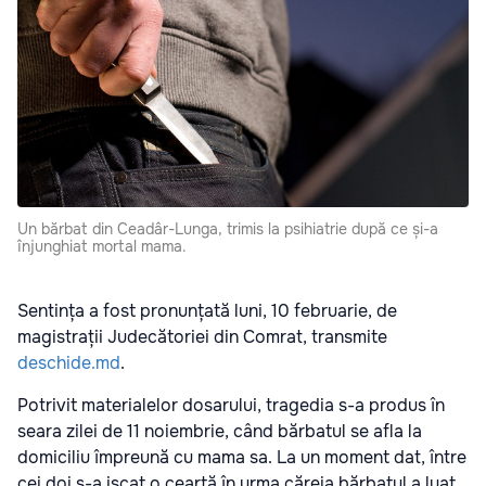
Un bărbat din Ceadâr-Lunga, trimis la psihiatrie după ce și-a
înjunghiat mortal mama.
Sentința a fost pronunțată luni, 10 februarie, de
magistrații Judecătoriei din Comrat, transmite
deschide.md
.
Potrivit materialelor dosarului, tragedia s-a produs în
seara zilei de 11 noiembrie, când bărbatul se afla la
domiciliu împreună cu mama sa. La un moment dat, între
cei doi s-a iscat o ceartă în urma căreia bărbatul a luat