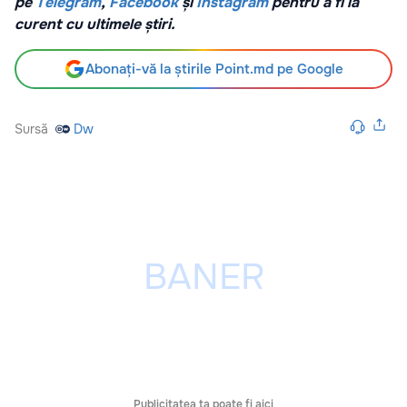
pe
Telegram
,
Facebook
și
Instagram
pentru a fi la
curent cu ultimele știri.
Abonați-vă la știrile Point.md pe Google
Sursă
Dw
Publicitatea ta poate fi aici