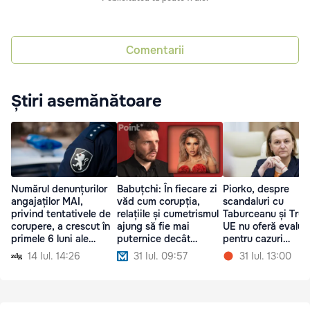
Comentarii
Știri asemănătoare
Numărul denunțurilor
Babuțchi: În fiecare zi
Piorko, despre
angajaților MAI,
văd cum corupția,
scandaluri cu
privind tentativele de
relațiile și cumetrismul
Taburceanu și Trub
corupere, a crescut în
ajung să fie mai
UE nu oferă evaluă
primele 6 luni ale
puternice decât
pentru cazuri
anului
adevărul
individuale
14 Iul. 14:26
31 Iul. 09:57
31 Iul. 13:00