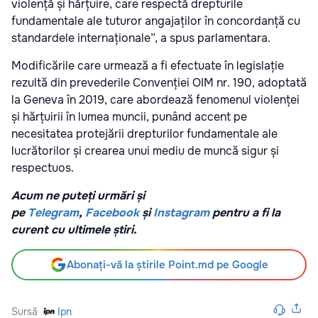
violență și hărțuire, care respectă drepturile
fundamentale ale tuturor angajaților în concordanță cu
standardele internaționale”, a spus parlamentara.
Modificările care urmează a fi efectuate în legislație
rezultă din prevederile Convenției OIM nr. 190, adoptată
la Geneva în 2019, care abordează fenomenul violenței
și hărțuirii în lumea muncii, punând accent pe
necesitatea protejării drepturilor fundamentale ale
lucrătorilor și crearea unui mediu de muncă sigur și
respectuos.
Acum ne puteți urmări și
pe
Telegram
,
Facebook
și
Instagram
pentru a fi la
curent cu ultimele știri.
Abonați-vă la știrile Point.md pe Google
Sursă
Ipn