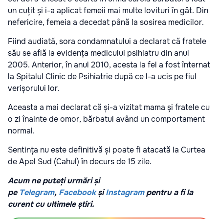
un cuțit și i-a aplicat femeii mai multe lovituri în gât. Din
nefericire, femeia a decedat până la sosirea medicilor.
Fiind audiată, sora condamnatului a declarat că fratele
său se află la evidența medicului psihiatru din anul
2005. Anterior, în anul 2010, acesta la fel a fost înternat
la Spitalul Clinic de Psihiatrie după ce l-a ucis pe fiul
verișorului lor.
Aceasta a mai declarat că și-a vizitat mama și fratele cu
o zi înainte de omor, bărbatul având un comportament
normal.
Sentința nu este definitivă și poate fi atacată la Curtea
de Apel Sud (Cahul) în decurs de 15 zile.
Acum ne puteți urmări și
pe
Telegram
,
Facebook
și
Instagram
pentru a fi la
curent cu ultimele știri.