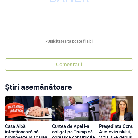
Publicitatea ta poate fi aici
Comentarii
Știri asemănătoare
Casa Albă
Curtea de Apel l-a
Președinta Consiliu
intenționează să
obligat pe Trump să
Audiovizualului, Lil
promoveze mișcarea
oprească construcția
Vițu, și-a depus