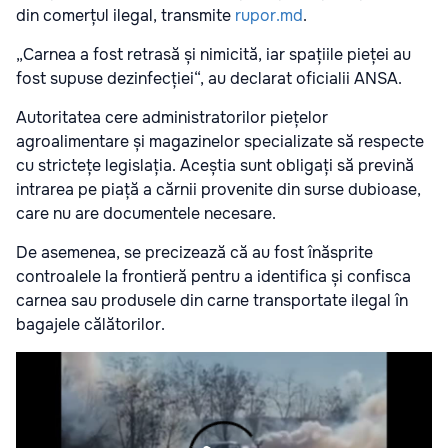
din comerțul ilegal, transmite
rupor.md
.
„Carnea a fost retrasă și nimicită, iar spațiile pieței au
fost supuse dezinfecției“, au declarat oficialii ANSA.
Autoritatea cere administratorilor piețelor
agroalimentare și magazinelor specializate să respecte
cu strictețe legislația. Aceștia sunt obligați să prevină
intrarea pe piață a cărnii provenite din surse dubioase,
care nu are documentele necesare.
De asemenea, se precizează că au fost înăsprite
controalele la frontieră pentru a identifica și confisca
carnea sau produsele din carne transportate ilegal în
bagajele călătorilor.