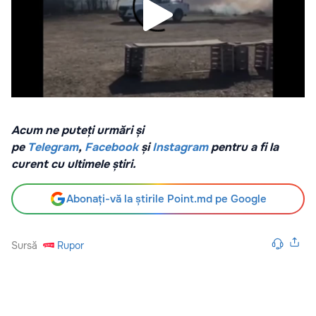
Acum ne puteți urmări și
pe
Telegram
,
Facebook
și
Instagram
pentru a fi la
curent cu ultimele știri.
Abonați-vă la știrile Point.md pe Google
Sursă
Rupor