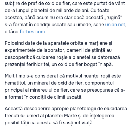
subțire de praf de oxid de fier, care este purtat de vânt
de-a lungul planetei de miliarde de ani. Cu toate
acestea, până acum nu era clar dacă această „rugină”
s-a format în condiții uscate sau umede, scrie
unian.net
,
citând
forbes.com
.
Folosind date de la aparatele orbitale marțiene și
experimentele de laborator, oamenii de știință au
descoperit că culoarea roșie a planetei se datorează
prezenței ferihidritei, un oxid de fier bogat în apă.
Mult timp s-a considerat că motivul nuanței roșii este
hematitul, un mineral de oxid de fier, componentul
principal al minereului de fier, care se presupunea că s-
a format în condiții de climă uscată.
Această descoperire apropie planetologii de elucidarea
trecutului umed al planetei Marte și de înțelegerea
posibilității ca acesta să fi susținut viață.