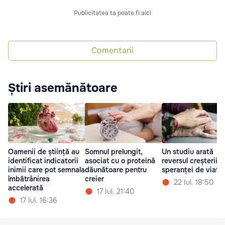
Publicitatea ta poate fi aici
Comentarii
Știri asemănătoare
Oamenii de știință au
Somnul prelungit,
Un studiu arată
identificat indicatorii
asociat cu o proteină
reversul creșterii
inimii care pot semnala
dăunătoare pentru
speranței de viață
îmbătrânirea
creier
22 Iul. 18:50
accelerată
17 Iul. 21:40
17 Iul. 16:36