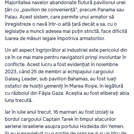
Majoritatea navelor abandonate flutură pavilionul unei
țări cu „pavilion de conveniență”, precum Panama sau
Palau. Acest sistem, care permite unui armator să
înregistreze o navă într-o altă țară decât a sa, cu o
legislație a muncii adesea mai puțin strictă, face dificilă
luarea de măsuri legale împotriva armatorilor.
Un alt aspect îngrijorător al industriei este pericolul din
ce în ce mai mare pentru navigatorii prinși involuntar în
conflicte. Acest lucru a fost evidențiat în noiembrie
2023, când 25 de membri ai echipajului cargoului
Galaxy Leader, sub pavilion Bahamas, au fost luați
ostatici de husiții yemeniți în Marea Roșie, în legătură
cu războiul din Fâșia Gaza. Aceștia au fost eliberați abia
luna trecută.
Iar în iulie anul trecut, 16 marinari au fost izolați la
bordul cargoului Captain Tarek în timpul atacurilor
aeriene israeliene asupra portului Hodeida din Yemen.
Și au supraviețuit cu o porție de orez pe zi și un litru de