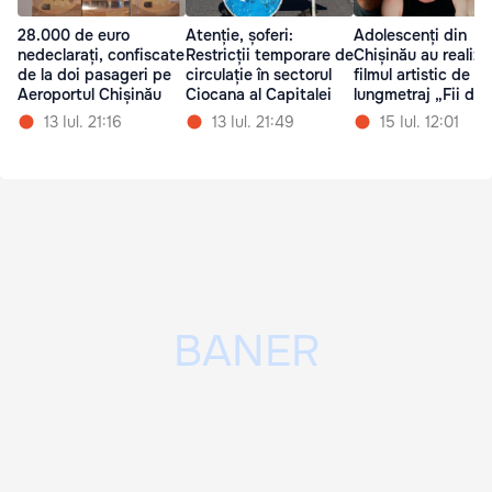
28.000 de euro
Atenție, șoferi:
Adolescenți din
nedeclarați, confiscate
Restricții temporare de
Chișinău au realiza
de la doi pasageri pe
circulație în sectorul
filmul artistic de
Aeroportul Chișinău
Ciocana al Capitalei
lungmetraj „Fii de 
13 Iul. 21:16
13 Iul. 21:49
15 Iul. 12:01