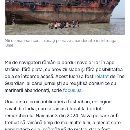
Mii de marinari sunt blocați pe nave abandonate în întreaga
lume.
Mii de navigatori rămân la bordul navelor lor în ape
străine, fără plată, cu provizii slabe și fără posibilitatea
de a se întoarce acasă. Acest lucru a fost
relatat
de The
Guardian, ai cărui jurnaliști au reușit să comunice cu
marinarii abandonați, scrie
focus.ua
.
Unul dintre eroii publicației a fost Vihan, un inginer
naval din India, care a rămas blocat la bordul
remorcherului Navimar 3 din 2024. Nava pe care ar fi
trebuit să rămână timp de mai multe luni, a plecat spre
Bangladesh cu o încărcătură de piatră, dar a fost