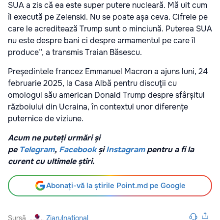
SUA a zis că ea este super putere nucleară. Mă uit cum
îl execută pe Zelenski. Nu se poate așa ceva. Cifrele pe
care le acreditează Trump sunt o minciună. Puterea SUA
nu este despre bani ci despre armamentul pe care îl
produce”, a transmis Traian Băsescu.
Preşedintele francez Emmanuel Macron a ajuns luni, 24
februarie 2025, la Casa Albă pentru discuţii cu
omologul său american Donald Trump despre sfârșitul
războiului din Ucraina, în contextul unor diferențe
puternice de viziune.
Acum ne puteți urmări și
pe
Telegram
,
Facebook
și
Instagram
pentru a fi la
curent cu ultimele știri.
Abonați-vă la știrile Point.md pe Google
Sursă
Ziarulnational