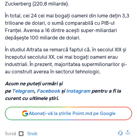
Zuckerberg (220,8 miliarde).
În total, cei 24 cei mai bogați oameni din lume dețin 3,3
trilioane de dolari, o sumă comparabilă cu PIB-ul
Franței. Averea a 16 dintre acești super-miliardari
depășește 100 miliarde de dolari.
În studiul Altrata se remarcă faptul că, în secolul XIX și
începutul secolului XX, cei mai bogați oameni erau
industriali. În prezent, majoritatea supermilionarilor și-
au construit averea în sectorul tehnologic.
Acum ne puteți urmări și
pe
Telegram
,
Facebook
și
Instagram
pentru a fi la
curent cu ultimele știri.
Abonați-vă la știrile Point.md pe Google
Sursă
Snob