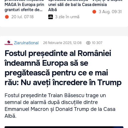
MAGA în Europa prin
unei săli de bal la Casa
demisia
granturi oferite de
Albă
3 Aug. 09:31
USAID
20 Iul. 07:18
3 zile în urmă
Ziarulnational
26 februarie 2025, 12:08
10 307
Fostul președinte al României
îndeamnă Europa să se
pregătească pentru ce e mai
rău: Nu aveți încredere în Trump
Fostul președinte Traian Băsescu trage un
semnal de alarmă după discuțiile dintre
Emmanuel Macron și Donald Trump de la Casa
Albă.