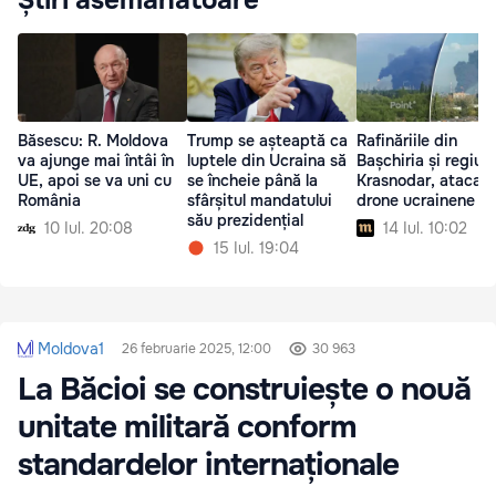
Băsescu: R. Moldova
Trump se așteaptă ca
Rafinăriile din
va ajunge mai întâi în
luptele din Ucraina să
Bașchiria și regiun
UE, apoi se va uni cu
se încheie până la
Krasnodar, atacat
România
sfârșitul mandatului
drone ucrainene
său prezidențial
10 Iul. 20:08
14 Iul. 10:02
15 Iul. 19:04
Moldova1
26 februarie 2025, 12:00
30 963
La Băcioi se construiește o nouă
unitate militară conform
standardelor internaționale