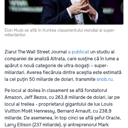
Elon Musk se află în fruntea clasamentului mondial al super-
miliardarilor.
Ziarul The Wall Street Journal
a publicat
un studiu al
companiei de analiză Altrata, care susține că în lume a
apărut o nouă categorie de ultra-bogați – super-
miliardari. Averea fiecăruia dintre aceștia este estimată
la cel puțin 50 miliarde de dolari, transmite
snob.ru
.
Pe locul al doilea în clasament se află fondatorul
Amazon, Jeff Bezos, cu 263,8 miliarde de dolari, iar pe
locul al treilea - proprietarul gigantului de lux Louis
Vuitton Moët Hennessy, Bernard Arnault, cu 238,9
miliarde. De asemenea, în top cinci se află șeful Oracle,
Larry Ellison (237 miliarde), și antreprenorul Mark