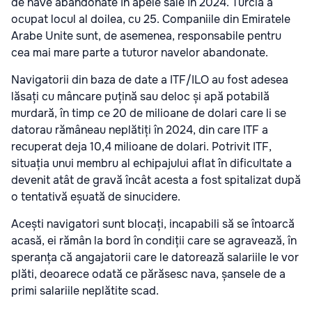
de nave abandonate în apele sale în 2024. Turcia a
ocupat locul al doilea, cu 25. Companiile din Emiratele
Arabe Unite sunt, de asemenea, responsabile pentru
cea mai mare parte a tuturor navelor abandonate.
Navigatorii din baza de date a ITF/ILO au fost adesea
lăsați cu mâncare puțină sau deloc și apă potabilă
murdară, în timp ce 20 de milioane de dolari care li se
datorau rămâneau neplătiți în 2024, din care ITF a
recuperat deja 10,4 milioane de dolari. Potrivit ITF,
situația unui membru al echipajului aflat în dificultate a
devenit atât de gravă încât acesta a fost spitalizat după
o tentativă eșuată de sinucidere.
Acești navigatori sunt blocați, incapabili să se întoarcă
acasă, ei rămân la bord în condiții care se agravează, în
speranța că angajatorii care le datorează salariile le vor
plăti, deoarece odată ce părăsesc nava, șansele de a
primi salariile neplătite scad.