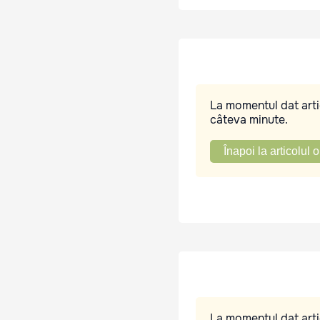
La momentul dat artic
câteva minute.
Înapoi la articolul o
La momentul dat artic