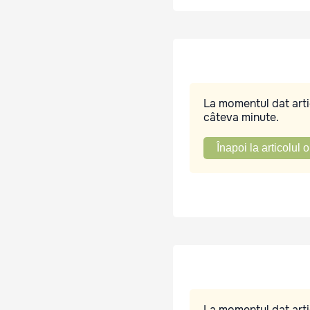
La momentul dat artic
câteva minute.
Înapoi la articolul o
La momentul dat artic