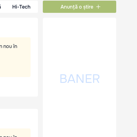
ă
Hi-Tech
Anunță o știre
n nou în