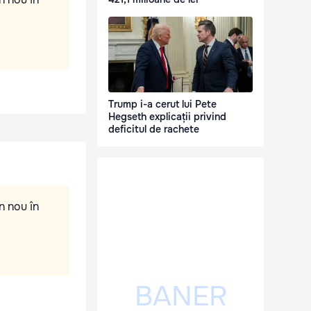
Trump i-a cerut lui Pete
Hegseth explicații privind
deficitul de rachete
n nou în