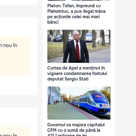
Platon: Tofan, împreună cu
Plahotniuc, a pus ilegal mâna
pe acțiunile celei mai mari
bănci
n nou în
Curtea de Apel a menținut în
vigoare condamnarea fostului
deputat Sergiu Stati
Guvernul va majora capitalul
CFM cu o sumă de până la
n nou în
421,1 milioane de lei