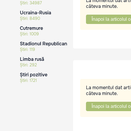
La momentul dat artic
Știri:
34987
câteva minute.
Ucraina-Rusia
Știri:
8490
Înapoi la articolul o
Cutremure
Știri:
1009
Stadionul Republican
Știri:
119
Limba rusă
Știri:
292
Știri pozitive
Știri:
1721
La momentul dat artic
câteva minute.
Înapoi la articolul o