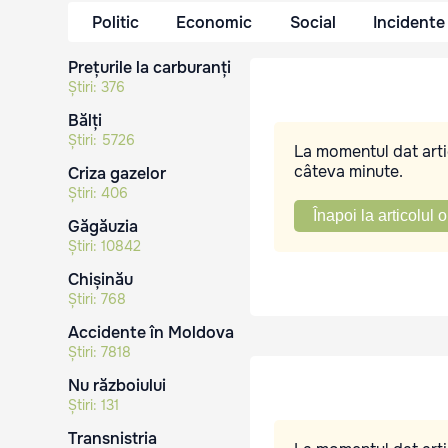
Politic
Economic
Social
Incidente
Prețurile la carburanți
Știri:
376
Bălți
Știri:
5726
La momentul dat artic
câteva minute.
Criza gazelor
Știri:
406
Înapoi la articolul o
Găgăuzia
Știri:
10842
Chișinău
Știri:
768
Accidente în Moldova
Știri:
7818
Nu războiului
Știri:
131
Transnistria