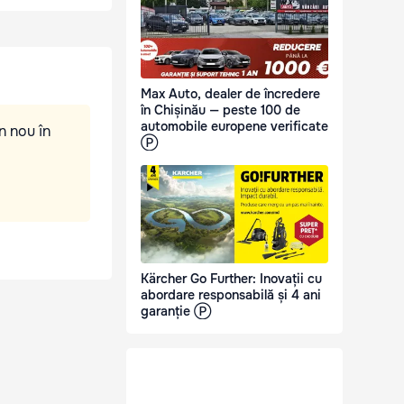
Max Auto, dealer de încredere
în Chișinău — peste 100 de
automobile europene verificate
n nou în
Ⓟ
Kärcher Go Further: Inovații cu
abordare responsabilă și 4 ani
garanție Ⓟ