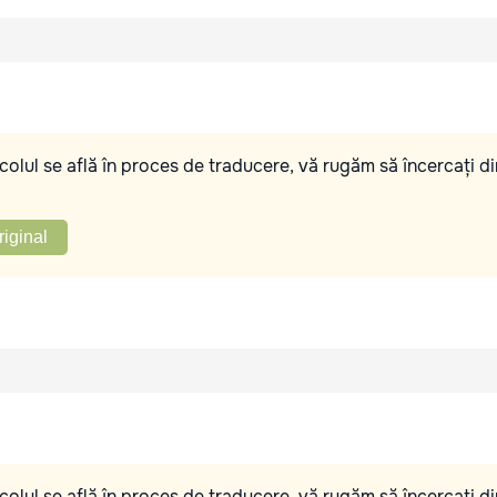
olul se află în proces de traducere, vă rugăm să încercați di
riginal
olul se află în proces de traducere, vă rugăm să încercați di