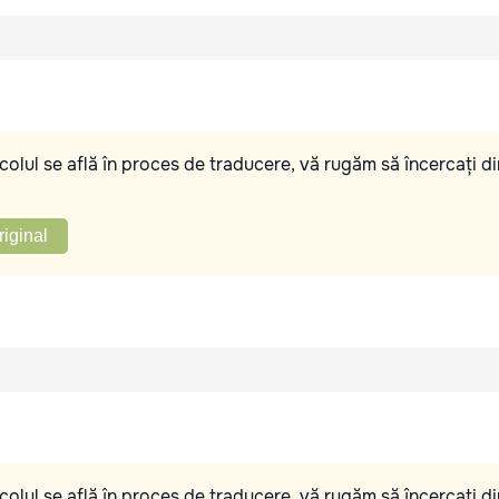
olul se află în proces de traducere, vă rugăm să încercați di
riginal
olul se află în proces de traducere, vă rugăm să încercați di