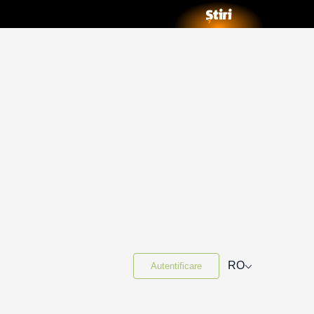
⌵
RO
Autentificare