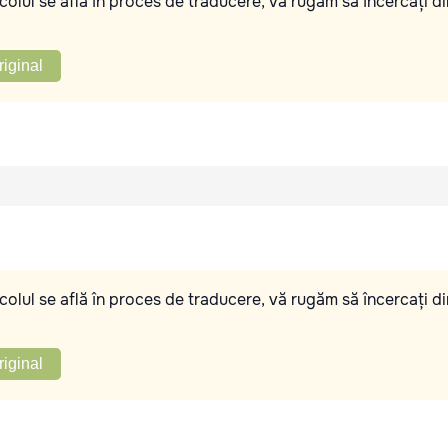
olul se află în proces de traducere, vă rugăm să încercați di
riginal
olul se află în proces de traducere, vă rugăm să încercați di
riginal