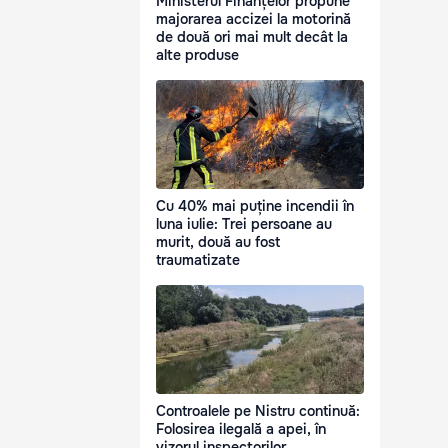
Ministerul Finanțelor propune
majorarea accizei la motorină
de două ori mai mult decât la
alte produse
Cu 40% mai puține incendii în
luna iulie: Trei persoane au
murit, două au fost
traumatizate
Controalele pe Nistru continuă:
Folosirea ilegală a apei, în
vizorul inspectorilor