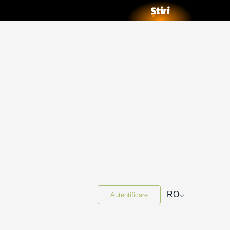
⌵
RO
Autentificare