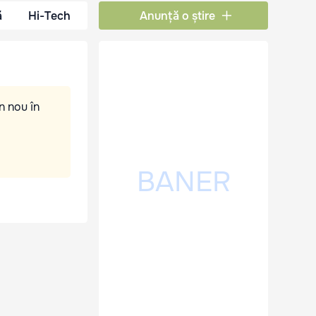
ă
Hi-Tech
Anunță o știre
n nou în