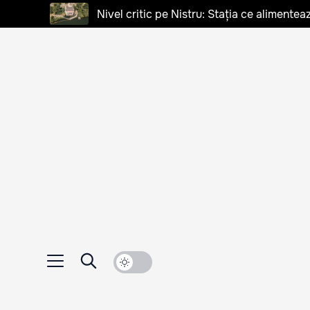
Nivel critic pe Nistru: Stația ce alimentea