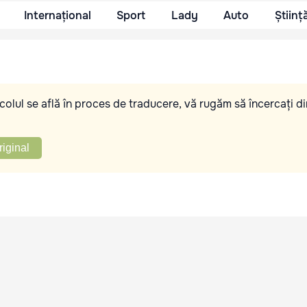
Internațional
Sport
Lady
Auto
Științ
olul se află în proces de traducere, vă rugăm să încercați di
riginal