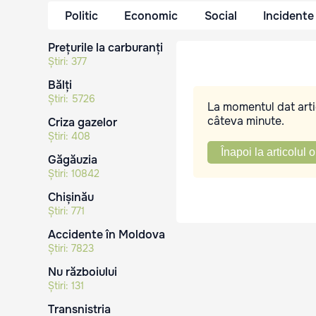
Politic
Economic
Social
Incidente
Prețurile la carburanți
Știri:
377
Bălți
Știri:
5726
La momentul dat artic
câteva minute.
Criza gazelor
Știri:
408
Înapoi la articolul o
Găgăuzia
Știri:
10842
Chișinău
Știri:
771
Accidente în Moldova
Știri:
7823
Nu războiului
Știri:
131
Transnistria