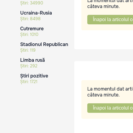
La momentul dat artic
Știri:
34990
câteva minute.
Ucraina-Rusia
Știri:
8498
Înapoi la articolul o
Cutremure
Știri:
1010
Stadionul Republican
Știri:
119
Limba rusă
Știri:
292
Știri pozitive
Știri:
1721
La momentul dat artic
câteva minute.
Înapoi la articolul o