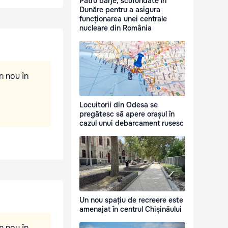
Patru barje, scufundate în
Dunăre pentru a asigura
funcționarea unei centrale
nucleare din România
n nou în
Locuitorii din Odesa se
pregătesc să apere orașul în
cazul unui debarcament rusesc
Un nou spațiu de recreere este
amenajat în centrul Chișinăului
n nou în