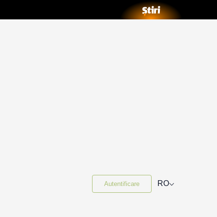
⌵
RO
Autentificare