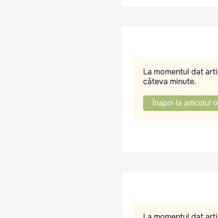
La momentul dat artic
câteva minute.
Înapoi la articolul o
La momentul dat artic