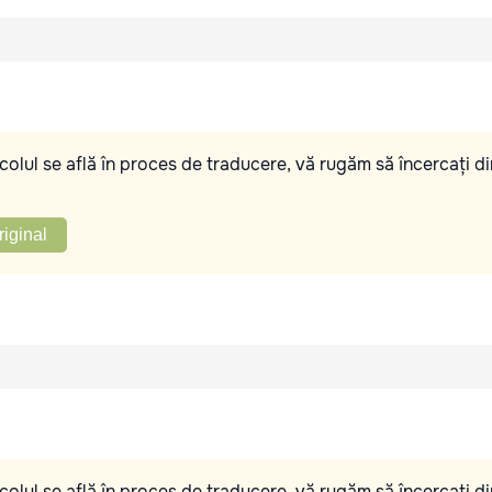
olul se află în proces de traducere, vă rugăm să încercați di
riginal
olul se află în proces de traducere, vă rugăm să încercați di