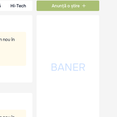
ă
Hi-Tech
Anunță o știre
n nou în