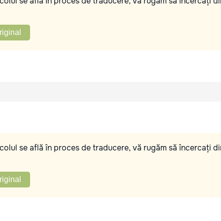
olul se află în proces de traducere, vă rugăm să încercați di
riginal
olul se află în proces de traducere, vă rugăm să încercați di
riginal