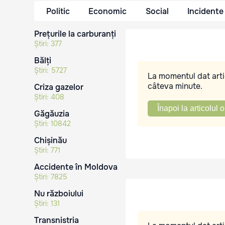
Politic
Economic
Social
Incidente
Prețurile la carburanți
Știri:
377
Bălți
Știri:
5727
La momentul dat artic
câteva minute.
Criza gazelor
Știri:
408
Înapoi la articolul o
Găgăuzia
Știri:
10842
Chișinău
Știri:
771
Accidente în Moldova
Știri:
7825
Nu războiului
Știri:
131
Transnistria