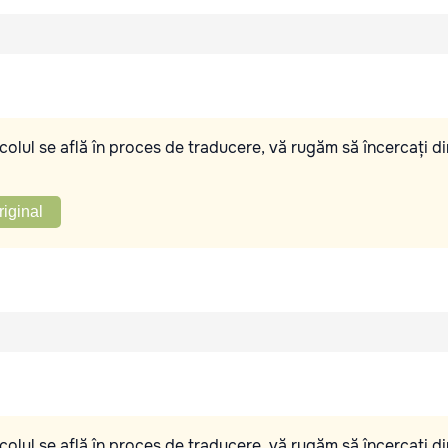
olul se află în proces de traducere, vă rugăm să încercați di
riginal
olul se află în proces de traducere, vă rugăm să încercați di