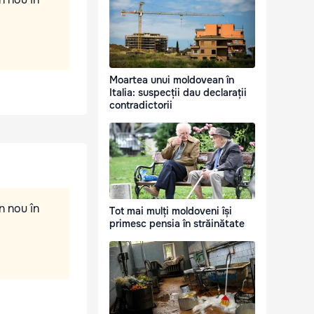
Moartea unui moldovean în
Italia: suspecții dau declarații
contradictorii
n nou în
Tot mai mulți moldoveni își
primesc pensia în străinătate