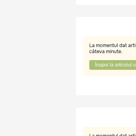
La momentul dat artic
câteva minute.
Înapoi la articolul o
La momentul dat artic