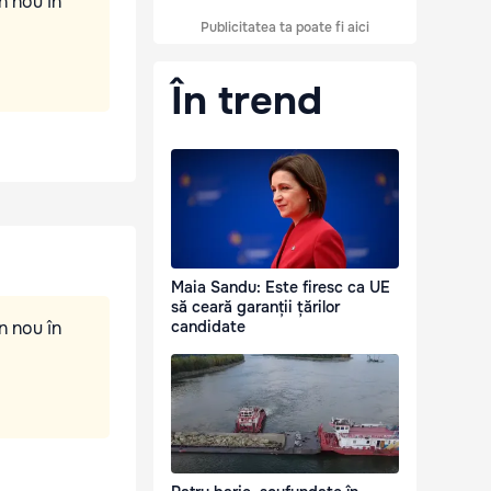
n nou în
Publicitatea ta poate fi aici
În trend
Maia Sandu: Este firesc ca UE
să ceară garanții țărilor
n nou în
candidate