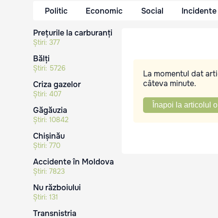
Politic
Economic
Social
Incidente
Prețurile la carburanți
Știri:
377
Bălți
Știri:
5726
La momentul dat artic
câteva minute.
Criza gazelor
Știri:
407
Înapoi la articolul o
Găgăuzia
Știri:
10842
Chișinău
Știri:
770
Accidente în Moldova
Știri:
7823
Nu războiului
Știri:
131
Transnistria