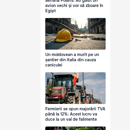
aeriană Polaris: Au găsit un
avion vechi și vor să zboare în
Egipt
Un moldovean a murit pe un
șantier din Italia din cauza
caniculei
Fermierii se opun majorării TVA
până la 12%: Acest lucru va
duce la un val de falimente