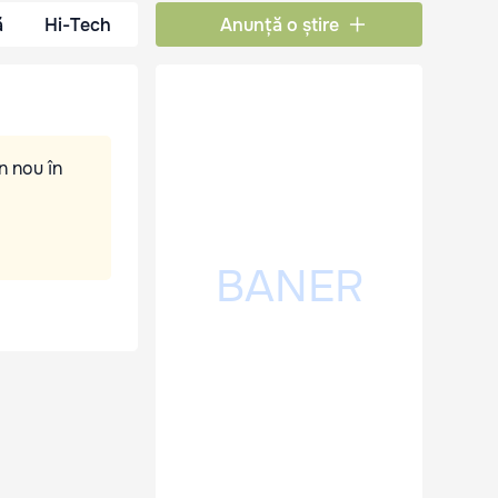
ă
Hi-Tech
Anunță o știre
n nou în