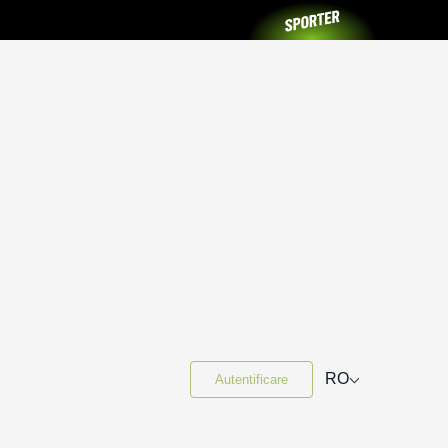
⌵
RO
Autentificare