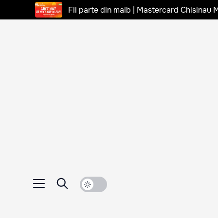
Fii parte din maib | Mastercard Chisinau 