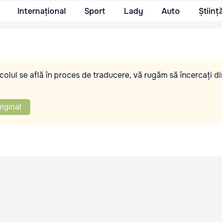
Internațional
Sport
Lady
Auto
Științ
olul se află în proces de traducere, vă rugăm să încercați di
riginal