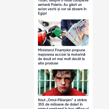
Tofan, despre o nouă companie
aeriană Polaris: Au găsit un
avion vechi și vor să zboare în
Egipt
Ministerul Finanțelor propune
majorarea accizei la motorină
de două ori mai mult decât la
alte produse
Noul „Omul-Păianjen” a strâns
355 de milioane de dolari în
primul weekend în box office-ul