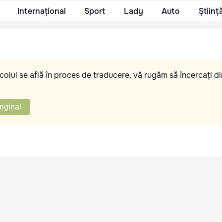
Internațional
Sport
Lady
Auto
Științ
olul se află în proces de traducere, vă rugăm să încercați di
riginal