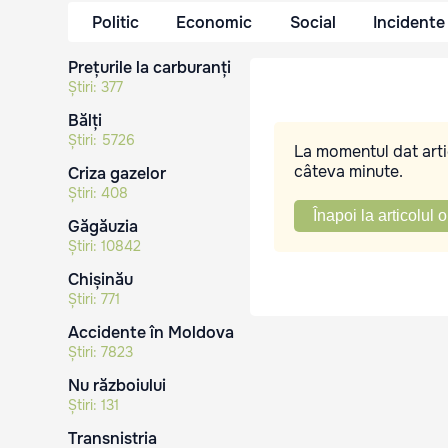
Politic
Economic
Social
Incidente
Prețurile la carburanți
Știri:
377
Bălți
Știri:
5726
La momentul dat artic
câteva minute.
Criza gazelor
Știri:
408
Înapoi la articolul o
Găgăuzia
Știri:
10842
Chișinău
Știri:
771
Accidente în Moldova
Știri:
7823
Nu războiului
Știri:
131
Transnistria