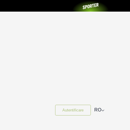
⌵
RO
Autentificare