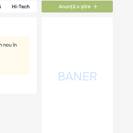
ă
Hi-Tech
Anunță o știre
n nou în