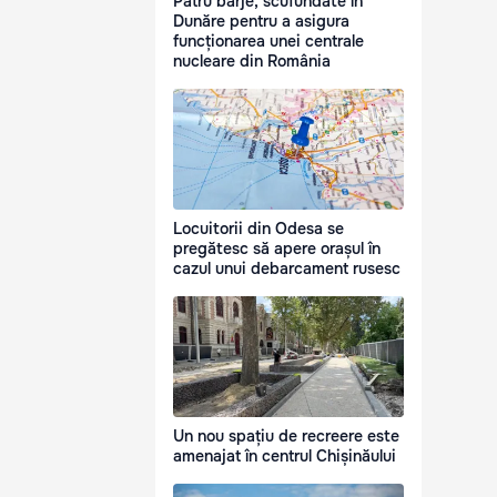
Patru barje, scufundate în
Dunăre pentru a asigura
funcționarea unei centrale
nucleare din România
Locuitorii din Odesa se
pregătesc să apere orașul în
cazul unui debarcament rusesc
Un nou spațiu de recreere este
amenajat în centrul Chișinăului