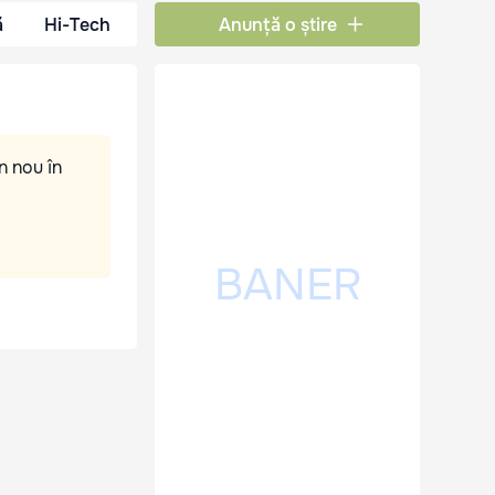
ă
Hi-Tech
Anunță o știre
n nou în