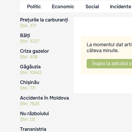
Politic
Economic
Social
Incidente
Prețurile la carburanți
Știri:
377
Bălți
Știri:
5727
La momentul dat artic
câteva minute.
Criza gazelor
Știri:
408
Înapoi la articolul o
Găgăuzia
Știri:
10842
Chișinău
Știri:
771
Accidente în Moldova
Știri:
7825
Nu războiului
Știri:
131
Transnistria