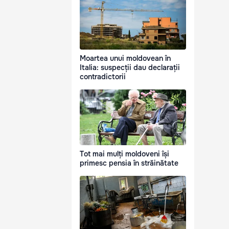
Moartea unui moldovean în
Italia: suspecții dau declarații
contradictorii
Tot mai mulți moldoveni își
primesc pensia în străinătate