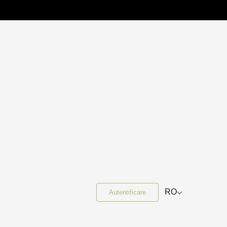
⌵
RO
Autentificare