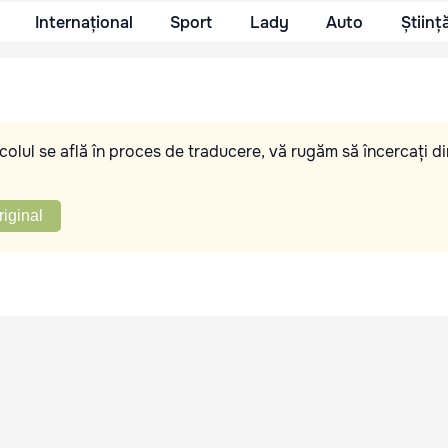
Internațional
Sport
Lady
Auto
Științ
olul se află în proces de traducere, vă rugăm să încercați di
riginal