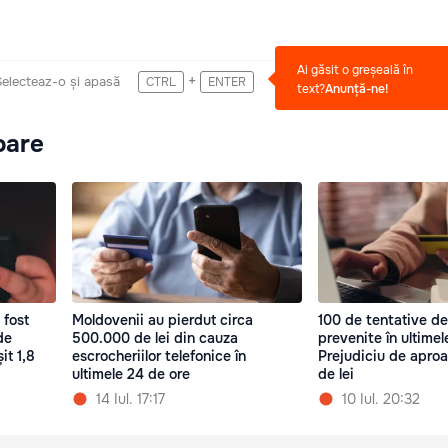
Ai găsit o greșeală în
+
Selecteaz-o și apasă
CTRL
ENTER
text?
Anunță-ne!
oare
 fost
Moldovenii au pierdut circa
100 de tentative de
de
500.000 de lei din cauza
prevenite în ultimel
it 1,8
escrocheriilor telefonice în
Prejudiciu de aproa
ultimele 24 de ore
de lei
14 Iul. 17:17
10 Iul. 20:32