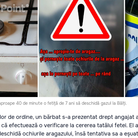
roape 40 de minute o fetiță de 7 ani să deschidă gazul la Bălți.
lor de ordine, un bărbat s-a prezentat drept angajat al
 că efectuează o verificare la cererea tatălui fetei. El 
eschidă ochiurile aragazului, însă tentativa sa a eșuat