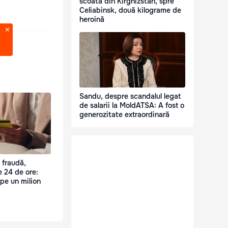
scoată din Kirghizstan, spre
Celiabinsk, două kilograme de
heroină
Sandu, despre scandalul legat
de salarii la MoldATSA: A fost o
generozitate extraordinară
 fraudă,
e 24 de ore:
pe un milion