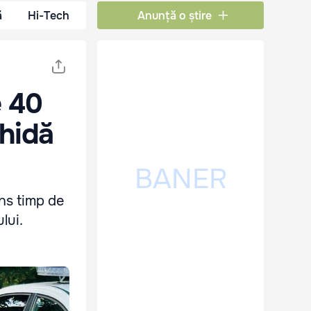
ă
Hi-Tech
Anunță o știre
e 40
chidă
ns timp de
lui.