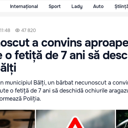
Internațional
Sport
Lady
Auto
Științ
 11:48
47 820
oscut a convins aproap
 o fetiță de 7 ani să des
ălți
in municipiul Bălți, un bărbat necunoscut a convi
e o fetiță de 7 ani să deschidă ochiurile aragazu
ormează Poliția.