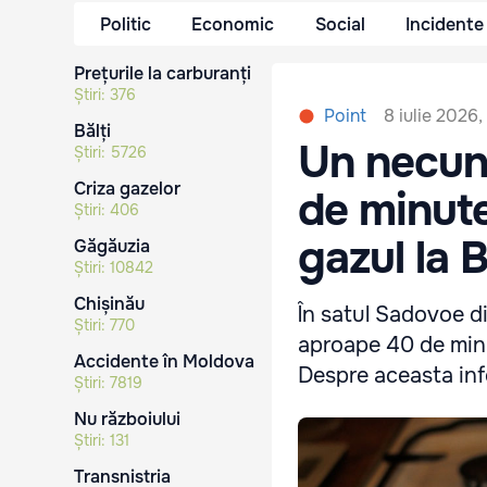
Politic
Economic
Social
Incidente
Prețurile la carburanți
Știri:
376
8 iulie 2026,
Point
Bălți
Un necun
Știri:
5726
Criza gazelor
de minute
Știri:
406
gazul la B
Găgăuzia
Știri:
10842
Chișinău
În satul Sadovoe d
Știri:
770
aproape 40 de minut
Accidente în Moldova
Despre aceasta inf
Știri:
7819
Nu războiului
Știri:
131
Transnistria