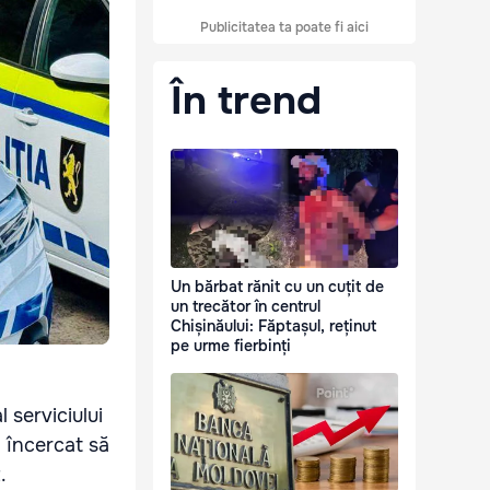
Publicitatea ta poate fi aici
În trend
Un bărbat rănit cu un cuțit de
un trecător în centrul
Chișinăului: Făptașul, reținut
pe urme fierbinți
 serviciului
a încercat să
.