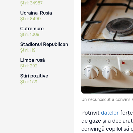
Știri:
34987
Ucraina-Rusia
Știri:
8490
Cutremure
Știri:
1009
Stadionul Republican
Știri:
119
Limba rusă
Știri:
292
Știri pozitive
Știri:
1721
Un necunoscut a convins ap
Potrivit
datelor
forțe
de gaze și a declarat
convingă copilul să d