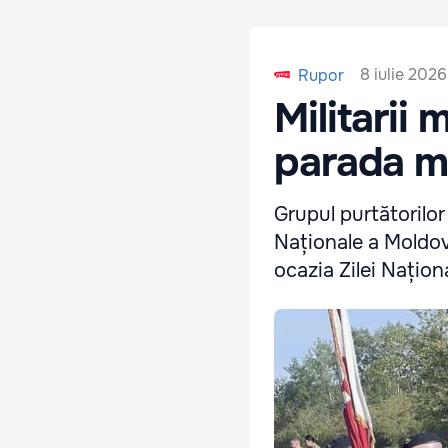
8 iulie 2026
Rupor
Militarii 
parada mi
Grupul purtătorilo
Naționale a Moldovei
ocazia Zilei Națion