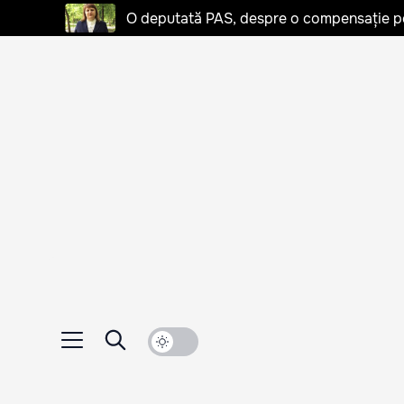
O deputată PAS, despre o compensație pent