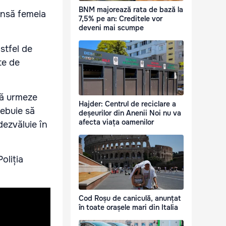
BNM majorează rata de bază la
 însă femeia
7,5% pe an: Creditele vor
deveni mai scumpe
astfel de
te de
 să urmeze
Hajder: Centrul de reciclare a
rebuie să
deșeurilor din Anenii Noi nu va
afecta viața oamenilor
dezvăluie în
oliția
Cod Roșu de caniculă, anunțat
în toate orașele mari din Italia