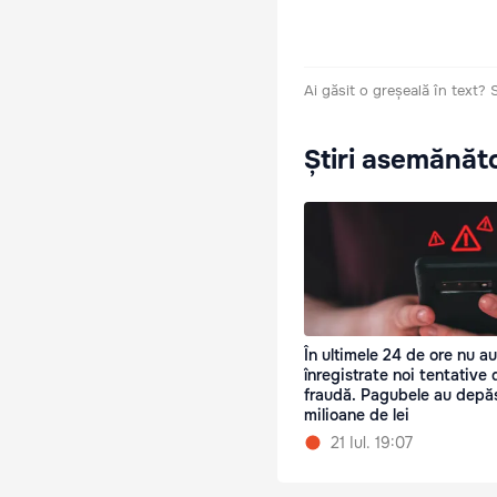
Ai găsit o greșeală în text?
Știri asemănăt
În ultimele 24 de ore nu au
înregistrate noi tentative 
fraudă. Pagubele au depăș
milioane de lei
21 Iul. 19:07