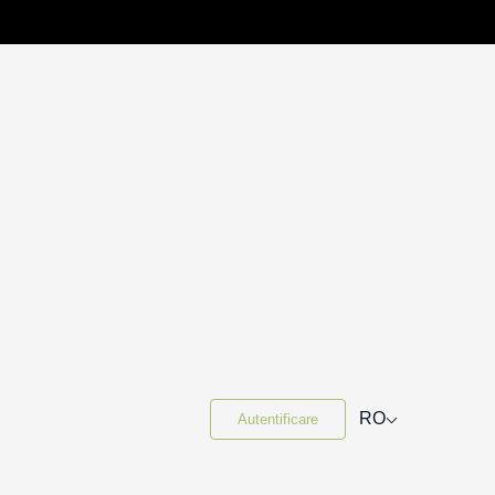
⌵
RO
Autentificare