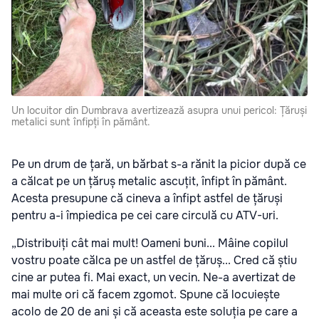
Un locuitor din Dumbrava avertizează asupra unui pericol: Țăruși
metalici sunt înfipți în pământ.
Pe un drum de țară, un bărbat s-a rănit la picior după ce
a călcat pe un țăruș metalic ascuțit, înfipt în pământ.
Acesta presupune că cineva a înfipt astfel de țăruși
pentru a-i împiedica pe cei care circulă cu ATV-uri.
„Distribuiți cât mai mult! Oameni buni... Mâine copilul
vostru poate călca pe un astfel de țăruș... Cred că știu
cine ar putea fi. Mai exact, un vecin. Ne-a avertizat de
mai multe ori că facem zgomot. Spune că locuiește
acolo de 20 de ani și că aceasta este soluția pe care a