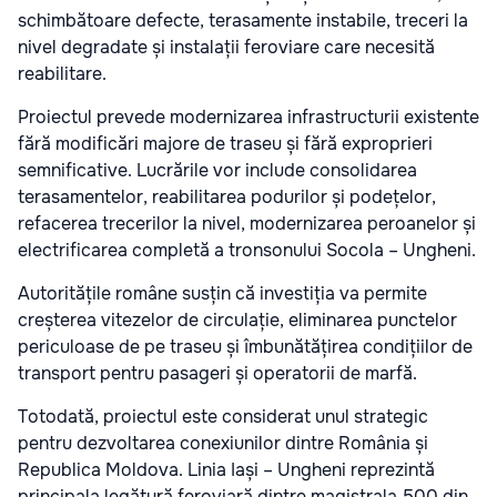
schimbătoare defecte, terasamente instabile, treceri la
nivel degradate și instalații feroviare care necesită
reabilitare.
Proiectul prevede modernizarea infrastructurii existente
fără modificări majore de traseu și fără exproprieri
semnificative. Lucrările vor include consolidarea
terasamentelor, reabilitarea podurilor și podețelor,
refacerea trecerilor la nivel, modernizarea peroanelor și
electrificarea completă a tronsonului Socola – Ungheni.
Autoritățile române susțin că investiția va permite
creșterea vitezelor de circulație, eliminarea punctelor
periculoase de pe traseu și îmbunătățirea condițiilor de
transport pentru pasageri și operatorii de marfă.
Totodată, proiectul este considerat unul strategic
pentru dezvoltarea conexiunilor dintre România și
Republica Moldova. Linia Iași – Ungheni reprezintă
principala legătură feroviară dintre magistrala 500 din