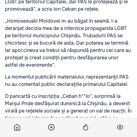
LGBT pe teritoriul Capitalei, dar PAS le protejează și le
promovează”, a scris Ion Ceban pe rețele.
„Homosexualii Moldovei m-au băgat în seamă. I-a
deranjat decizia mea de a interzice propaganda LGBT
pe teritoriul municipiului Chișinău. Trubadurii PAS se
chicotesc și se bucură de asta. Dar puterea se termină.
Iar apoi cineva va trebui să răspundă pentru cei care au
protejat și creat condiții pentru desfășurarea unor
astfel de evenimente”.
La momentul publicării materialului, reprezentanții PAS
nu au comentat public declarațiile primarului Capitalei.
O pancartă cu inscripția „Ceban h**lo”, surprinsă la
Marșul Pride desfășurat duminică la Chișinău, a devenit
virală pe rețelele sociale și a generat un val de reacții. În
timp ce unii internauți au criticat mesajul, alții s-au
întrebat cum ar fi fost percepută situația dacă o
pancartă similară ar fi vizat partidul de guvernare.