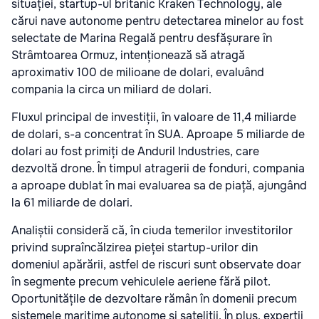
situației, startup-ul britanic Kraken Technology, ale
cărui nave autonome pentru detectarea minelor au fost
selectate de Marina Regală pentru desfășurare în
Strâmtoarea Ormuz, intenționează să atragă
aproximativ 100 de milioane de dolari, evaluând
compania la circa un miliard de dolari.
Fluxul principal de investiții, în valoare de 11,4 miliarde
de dolari, s-a concentrat în SUA. Aproape 5 miliarde de
dolari au fost primiți de Anduril Industries, care
dezvoltă drone. În timpul atragerii de fonduri, compania
a aproape dublat în mai evaluarea sa de piață, ajungând
la 61 miliarde de dolari.
Analiștii consideră că, în ciuda temerilor investitorilor
privind supraîncălzirea pieței startup-urilor din
domeniul apărării, astfel de riscuri sunt observate doar
în segmente precum vehiculele aeriene fără pilot.
Oportunitățile de dezvoltare rămân în domenii precum
sistemele maritime autonome și sateliții. În plus, experții