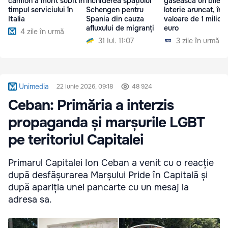
camion a murit subit în
închiderea spațiului
găsească un bilet 
timpul serviciului în
Schengen pentru
loterie aruncat, în
Italia
Spania din cauza
valoare de 1 milion
afluxului de migranți
euro
4 zile în urmă
31 Iul. 11:07
3 zile în urmă
Unimedia
22 iunie 2026, 09:18
48 924
Ceban: Primăria a interzis
propaganda și marșurile LGBT
pe teritoriul Capitalei
Primarul Capitalei Ion Ceban a venit cu o reacție
după desfășurarea Marșului Pride în Capitală și
după apariția unei pancarte cu un mesaj la
adresa sa.