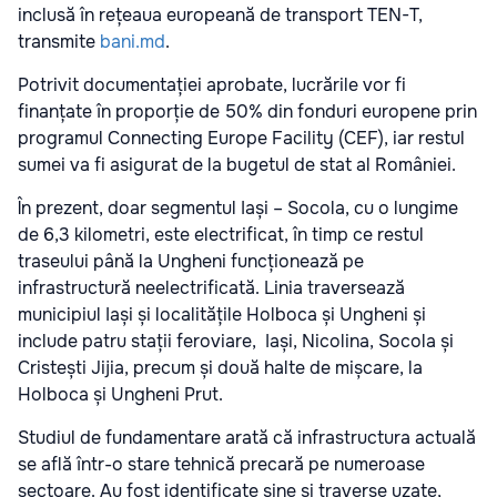
inclusă în rețeaua europeană de transport TEN-T,
transmite
bani.md
.
Potrivit documentației aprobate, lucrările vor fi
finanțate în proporție de 50% din fonduri europene prin
programul Connecting Europe Facility (CEF), iar restul
sumei va fi asigurat de la bugetul de stat al României.
În prezent, doar segmentul Iași – Socola, cu o lungime
de 6,3 kilometri, este electrificat, în timp ce restul
traseului până la Ungheni funcționează pe
infrastructură neelectrificată. Linia traversează
municipiul Iași și localitățile Holboca și Ungheni și
include patru stații feroviare, Iași, Nicolina, Socola și
Cristești Jijia, precum și două halte de mișcare, la
Holboca și Ungheni Prut.
Studiul de fundamentare arată că infrastructura actuală
se află într-o stare tehnică precară pe numeroase
sectoare. Au fost identificate șine și traverse uzate,