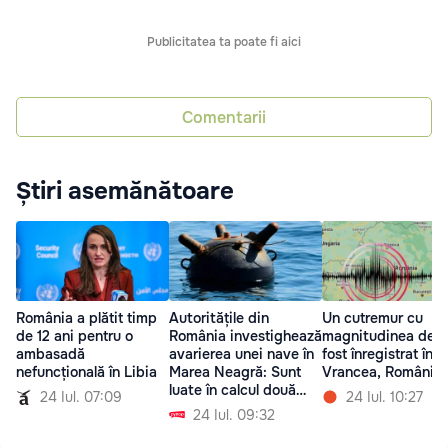
Publicitatea ta poate fi aici
Comentarii
Știri asemănătoare
România a plătit timp
Autoritățile din
Un cutremur cu
de 12 ani pentru o
România investighează
magnitudinea de 3
ambasadă
avarierea unei nave în
fost înregistrat în 
nefuncțională în Libia
Marea Neagră: Sunt
Vrancea, România
luate în calcul două
24 Iul. 07:09
24 Iul. 10:27
versiuni
24 Iul. 09:32