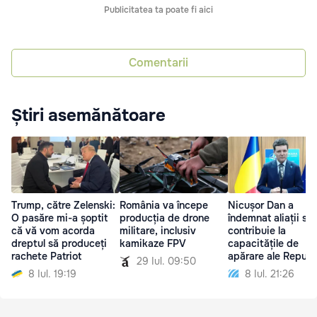
Publicitatea ta poate fi aici
Comentarii
Știri asemănătoare
Trump, către Zelenski:
România va începe
Nicușor Dan a
O pasăre mi-a șoptit
producția de drone
îndemnat aliații să
că vă vom acorda
militare, inclusiv
contribuie la
dreptul să produceți
kamikaze FPV
capacitățile de
rachete Patriot
apărare ale Republi
29 Iul. 09:50
Moldova
8 Iul. 19:19
8 Iul. 21:26