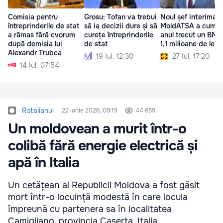
Comisia pentru
Grosu: Tofan va trebui
Noul șef interimar 
întreprinderile de stat
să ia decizii dure și să
MoldATSA a cumpă
a rămas fără cvorum
curețe întreprinderile
anul trecut un BM
după demisia lui
de stat
1,1 milioane de lei
Alexandr Trubca
19 Iul. 12:30
27 Iul. 17:20
14 Iul. 07:54
Rotalianul
22 iunie 2026, 09:19
44 659
Un moldovean a murit într-o
colibă fără energie electrică și
apă în Italia
Un cetățean al Republicii Moldova a fost găsit
mort într-o locuință modestă în care locuia
împreună cu partenera sa în localitatea
Camigliano, provincia Caserta, Italia.