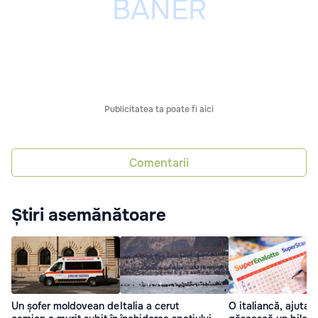
Publicitatea ta poate fi aici
Comentarii
Știri asemănătoare
Un șofer moldovean de
Italia a cerut
O italiancă, ajutat