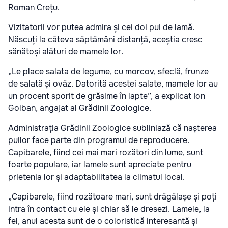
Roman Crețu.
Vizitatorii vor putea admira și cei doi pui de lamă.
Născuți la câteva săptămâni distanță, aceștia cresc
sănătoși alături de mamele lor.
„Le place salata de legume, cu morcov, sfeclă, frunze
de salată și ovăz. Datorită acestei salate, mamele lor au
un procent sporit de grăsime în lapte”, a explicat Ion
Golban, angajat al Grădinii Zoologice.
Administrația Grădinii Zoologice subliniază că nașterea
puilor face parte din programul de reproducere.
Capibarele, fiind cei mai mari rozători din lume, sunt
foarte populare, iar lamele sunt apreciate pentru
prietenia lor și adaptabilitatea la climatul local.
„Capibarele, fiind rozătoare mari, sunt drăgălașe și poți
intra în contact cu ele și chiar să le dresezi. Lamele, la
fel, anul acesta sunt de o coloristică interesantă și