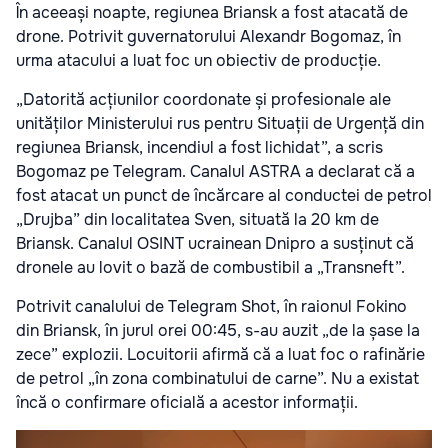
În aceeași noapte, regiunea Briansk a fost atacată de
drone. Potrivit guvernatorului Alexandr Bogomaz, în
urma atacului a luat foc un obiectiv de producție.
„Datorită acțiunilor coordonate și profesionale ale
unităților Ministerului rus pentru Situații de Urgență din
regiunea Briansk, incendiul a fost lichidat”, a scris
Bogomaz pe Telegram. Canalul ASTRA a declarat că a
fost atacat un punct de încărcare al conductei de petrol
„Drujba” din localitatea Sven, situată la 20 km de
Briansk. Canalul OSINT ucrainean Dnipro a susținut că
dronele au lovit o bază de combustibil a „Transneft”.
Potrivit canalului de Telegram Shot, în raionul Fokino
din Briansk, în jurul orei 00:45, s-au auzit „de la șase la
zece” explozii. Locuitorii afirmă că a luat foc o rafinărie
de petrol „în zona combinatului de carne”. Nu a existat
încă o confirmare oficială a acestor informații.