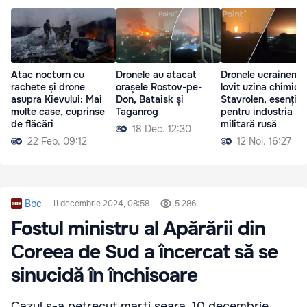
Atac nocturn cu
Dronele au atacat
Dronele ucrainene 
rachete și drone
orașele Rostov-pe-
lovit uzina chimică
asupra Kievului: Mai
Don, Bataisk și
Stavrolen, esențial
multe case, cuprinse
Taganrog
pentru industria
de flăcări
militară rusă
18 Dec. 12:30
22 Feb. 09:12
12 Noi. 16:27
Bbc
11 decembrie 2024, 08:58
5 286
Fostul ministru al Apărării din
Coreea de Sud a încercat să se
sinucidă în închisoare
Cazul s-a petrecut marți seara, 10 decembrie,