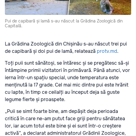
Pui de capibară și lamă s-au născut la Grădina Zoologică din
Capitală.
La Grădina Zoologică din Chișinău s-au născut trei pui
de capibară și doi pui de lamă, relatează
protv.md
.
Toți puii sunt sănătoși, se întăresc și se pregătesc să-și
întâmpine primii vizitatori în primăvară. Până atunci, vor
ierna într-un spațiu special, unde temperatura este
menținută la 17 grade. Cel mai mic dintre pui este hrănit
cu lapte, în timp ce ceilalți au început deja să guste
legume fierte și proaspete.
„Puii se simt foarte bine, am depășit deja perioada
critică în care ne-am putut face griji pentru sănătatea
lor, iar acum totul este bine și ei sunt într-o creștere
activă”, a declarat administratorul Grădinii Zoologice,