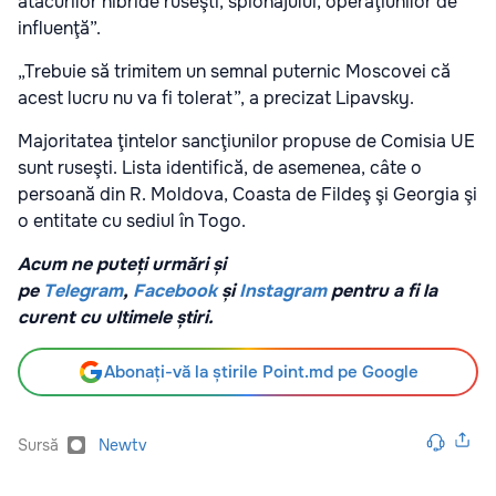
atacurilor hibride ruseşti, spionajului, operaţiunilor de
influenţă”.
„Trebuie să trimitem un semnal puternic Moscovei că
acest lucru nu va fi tolerat”, a precizat Lipavsky.
Majoritatea ţintelor sancţiunilor propuse de Comisia UE
sunt ruseşti. Lista identifică, de asemenea, câte o
persoană din R. Moldova, Coasta de Fildeş şi Georgia şi
o entitate cu sediul în Togo.
Acum ne puteți urmări și
pe
Telegram
,
Facebook
și
Instagram
pentru a fi la
curent cu ultimele știri.
Abonați-vă la știrile Point.md pe Google
Sursă
Newtv