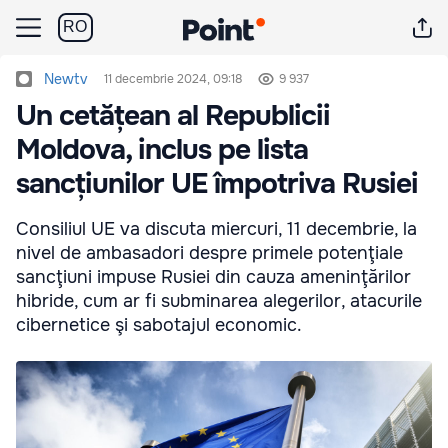
RO
Newtv
11 decembrie 2024, 09:18
9 937
Un cetățean al Republicii
Moldova, inclus pe lista
sancțiunilor UE împotriva Rusiei
Consiliul UE va discuta miercuri, 11 decembrie, la
nivel de ambasadori despre primele potenţiale
sancţiuni impuse Rusiei din cauza ameninţărilor
hibride, cum ar fi subminarea alegerilor, atacurile
cibernetice şi sabotajul economic.