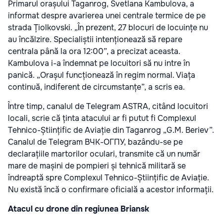
Primarul orașului Taganrog, Svetlana Kambulova, a
informat despre avarierea unei centrale termice de pe
strada Țiolkovski. „În prezent, 27 blocuri de locuințe nu
au încălzire. Specialiștii intenționează să repare
centrala până la ora 12:00”, a precizat aceasta.
Kambulova i-a îndemnat pe locuitori să nu intre în
panică. „Orașul funcționează în regim normal. Viața
continuă, indiferent de circumstanțe”, a scris ea.
Între timp, canalul de Telegram ASTRA, citând locuitori
locali, scrie că ținta atacului ar fi putut fi Complexul
Tehnico-Științific de Aviație din Taganrog „G.M. Beriev”.
Canalul de Telegram ВЧК-ОГПУ, bazându-se pe
declarațiile martorilor oculari, transmite că un număr
mare de mașini de pompieri și tehnică militară se
îndreaptă spre Complexul Tehnico-Științific de Aviație.
Nu există încă o confirmare oficială a acestor informații.
Atacul cu drone din regiunea Briansk