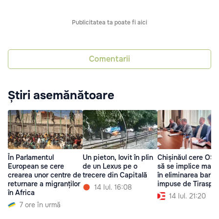
Publicitatea ta poate fi aici
Comentarii
Știri asemănătoare
În Parlamentul
Un pieton, lovit în plin
Chișinăul cere OS
European se cere
de un Lexus pe o
să se implice mai a
crearea unor centre de
trecere din Capitală
în eliminarea barier
returnare a migranților
impuse de Tiraspol
14 Iul. 16:08
în Africa
14 Iul. 21:20
7 ore în urmă