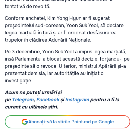
tentativă de revoltă.
Conform anchetei, Kim Yong Hyun ar fi sugerat
președintelui sud-coreean, Yoon Suk Yeol, să declare
legea marțială în țară și ar fi ordonat desfășurarea
trupelor în clădirea Adunării Naționale.
Pe 3 decembrie, Yoon Suk Yeol a impus legea marțială,
însă Parlamentul a blocat această decizie, forțându-l pe
președinte să o revoce. Ulterior, ministrul Apărării și-a
prezentat demisia, iar autoritățile au inițiat o
investigație.
Acum ne puteți urmări și
pe
Telegram
,
Facebook
și
Instagram
pentru a fi la
curent cu ultimele știri.
Abonați-vă la știrile Point.md pe Google