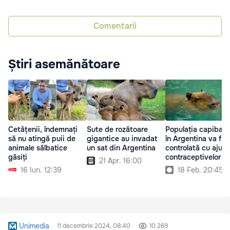
Comentarii
Știri asemănătoare
Cetățenii, îndemnați
Sute de rozătoare
Populația capibare
să nu atingă puii de
gigantice au invadat
în Argentina va fi
animale sălbatice
un sat din Argentina
controlată cu ajuto
găsiți
contraceptivelor
21 Apr. 16:00
16 Iun. 12:39
18 Feb. 20:45
Unimedia
11 decembrie 2024, 08:40
10 269