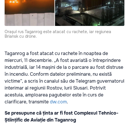
Orașul rus Taganrog este atacat cu rachete, iar regiunea
Briansk cu drone.
Taganrog a fost atacat cu rachete în noaptea de
miercuri, 11 decembrie. „A fost avariată o întreprindere
industrială, iar 14 mașini de la o parcare au fost distruse
în incendiu. Conform datelor preliminare, nu există
victime”, a scris în canalul său de Telegram guvernatorul
interimar al regiunii Rostov, Iurii Slusari. Potrivit
acestuia, amploarea pagubelor este în curs de
clarificare, transmite
dw.com
.
Se presupune că ținta ar fi fost Complexul Tehnico-
Științific de Aviație din Taganrog