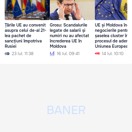
Țările UE au convenit
Grosu: Scandalurile
UE și Moldova înc
asupra celui de-al 21-
legate de salarii și
negocierile pentru 
lea pachet de
numiri nu au afectat
șaselea cluster în
sancțiuni împotriva
încrederea UE în
procesul de aderar
Rusiei
Moldova
Uniunea European
23 Iul. 11:38
16 Iul. 09:41
14 Iul. 10:10