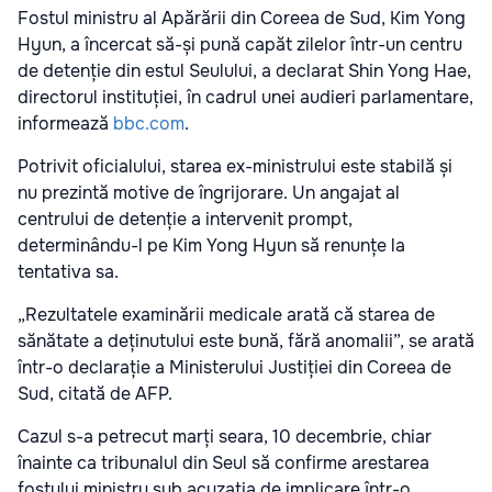
Fostul ministru al Apărării din Coreea de Sud, Kim Yong
Hyun, a încercat să-și pună capăt zilelor într-un centru
de detenție din estul Seulului, a declarat Shin Yong Hae,
directorul instituției, în cadrul unei audieri parlamentare,
informează
bbc.com
.
Potrivit oficialului, starea ex-ministrului este stabilă și
nu prezintă motive de îngrijorare. Un angajat al
centrului de detenție a intervenit prompt,
determinându-l pe Kim Yong Hyun să renunțe la
tentativa sa.
„Rezultatele examinării medicale arată că starea de
sănătate a deținutului este bună, fără anomalii”, se arată
într-o declarație a Ministerului Justiției din Coreea de
Sud, citată de AFP.
Cazul s-a petrecut marți seara, 10 decembrie, chiar
înainte ca tribunalul din Seul să confirme arestarea
fostului ministru sub acuzația de implicare într-o