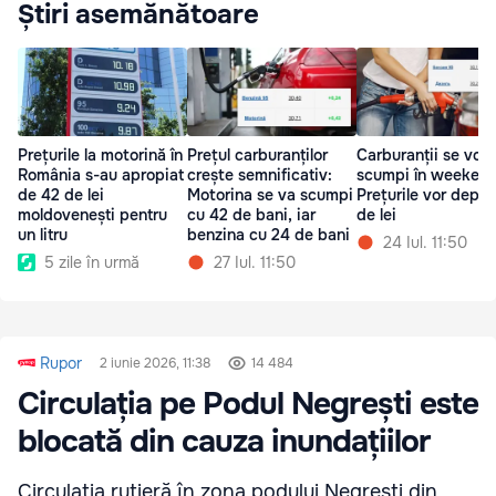
Știri asemănătoare
Prețurile la motorină în
Prețul carburanților
Carburanții se vor
România s-au apropiat
crește semnificativ:
scumpi în weekend
de 42 de lei
Motorina se va scumpi
Prețurile vor depăș
moldovenești pentru
cu 42 de bani, iar
de lei
un litru
benzina cu 24 de bani
24 Iul. 11:50
5 zile în urmă
27 Iul. 11:50
Rupor
2 iunie 2026, 11:38
14 484
Circulația pe Podul Negrești este
blocată din cauza inundațiilor
Circulația rutieră în zona podului Negrești din