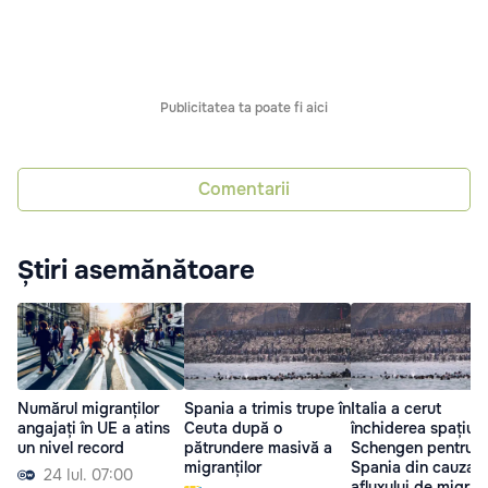
Publicitatea ta poate fi aici
Comentarii
Știri asemănătoare
Numărul migranților
Spania a trimis trupe în
Italia a cerut
angajați în UE a atins
Ceuta după o
închiderea spațiulu
un nivel record
pătrundere masivă a
Schengen pentru
migranților
Spania din cauza
24 Iul. 07:00
afluxului de migran