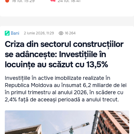
16 Iul. 15:29
24 Iul. 18:41
Bani
2 iunie 2026, 11:29
16 264
Criza din sectorul construcțiilor
se adâncește: Investițiile în
locuințe au scăzut cu 13,5%
Investițiile în active imobilizate realizate în
Republica Moldova au însumat 6,2 miliarde de lei
în primul trimestru al anului 2026, în scădere cu
2,4% față de aceeași perioadă a anului trecut.