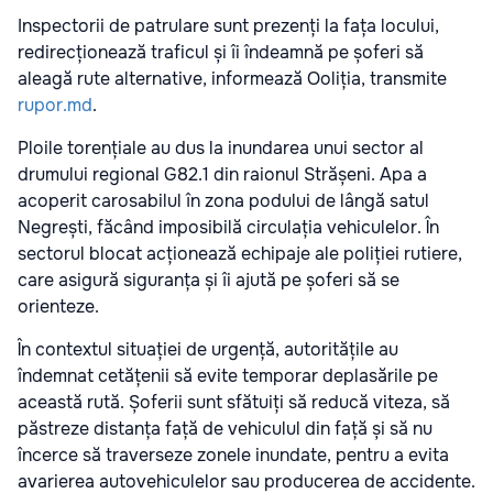
Inspectorii de patrulare sunt prezenți la fața locului,
redirecționează traficul și îi îndeamnă pe șoferi să
aleagă rute alternative, informează Ooliția, transmite
rupor.md
.
Ploile torențiale au dus la inundarea unui sector al
drumului regional G82.1 din raionul Strășeni. Apa a
acoperit carosabilul în zona podului de lângă satul
Negrești, făcând imposibilă circulația vehiculelor. În
sectorul blocat acționează echipaje ale poliției rutiere,
care asigură siguranța și îi ajută pe șoferi să se
orienteze.
În contextul situației de urgență, autoritățile au
îndemnat cetățenii să evite temporar deplasările pe
această rută. Șoferii sunt sfătuiți să reducă viteza, să
păstreze distanța față de vehiculul din față și să nu
încerce să traverseze zonele inundate, pentru a evita
avarierea autovehiculelor sau producerea de accidente.