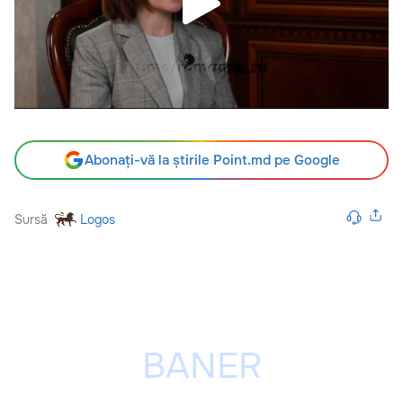
Abonați-vă la știrile Point.md pe Google
Sursă
Logos