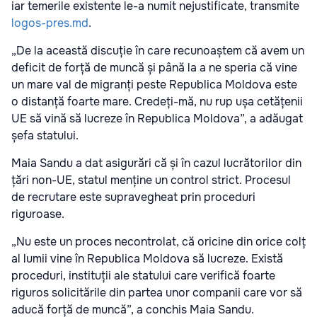
iar temerile existente le-a numit nejustificate, transmite
logos-pres.md
.
„De la această discuție în care recunoaștem că avem un
deficit de forță de muncă și până la a ne speria că vine
un mare val de migranți peste Republica Moldova este
o distanță foarte mare. Credeți-mă, nu rup ușa cetățenii
UE să vină să lucreze în Republica Moldova”, a adăugat
șefa statului.
Maia Sandu a dat asigurări că și în cazul lucrătorilor din
țări non-UE, statul menține un control strict. Procesul
de recrutare este supravegheat prin proceduri
riguroase.
„Nu este un proces necontrolat, că oricine din orice colț
al lumii vine în Republica Moldova să lucreze. Există
proceduri, instituții ale statului care verifică foarte
riguros solicitările din partea unor companii care vor să
aducă forță de muncă”, a conchis Maia Sandu.