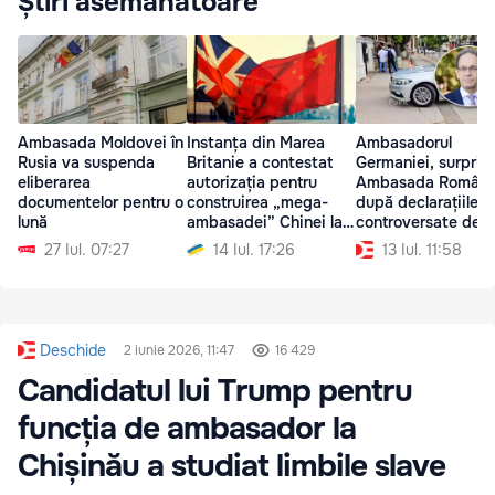
Știri asemănătoare
Ambasada Moldovei în
Instanța din Marea
Ambasadorul
Rusia va suspenda
Britanie a contestat
Germaniei, surprins
eliberarea
autorizația pentru
Ambasada Români
documentelor pentru o
construirea „mega-
după declarațiile
lună
ambasadei” Chinei la
controversate des
Londra
Moldova
27 Iul. 07:27
14 Iul. 17:26
13 Iul. 11:58
Deschide
2 iunie 2026, 11:47
16 429
Candidatul lui Trump pentru
funcția de ambasador la
Chișinău a studiat limbile slave