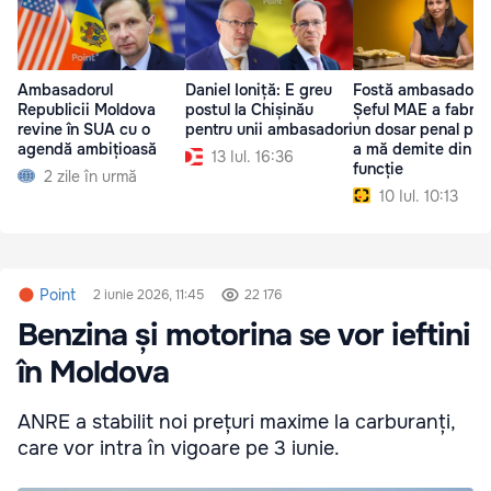
Ambasadorul
Daniel Ioniță: E greu
Fostă ambasadoar
Republicii Moldova
postul la Chișinău
Șeful MAE a fabric
revine în SUA cu o
pentru unii ambasadori
un dosar penal pen
agendă ambițioasă
a mă demite din
13 Iul. 16:36
funcție
2 zile în urmă
10 Iul. 10:13
Point
2 iunie 2026, 11:45
22 176
Benzina și motorina se vor ieftini
în Moldova
ANRE a stabilit noi prețuri maxime la carburanți,
care vor intra în vigoare pe 3 iunie.