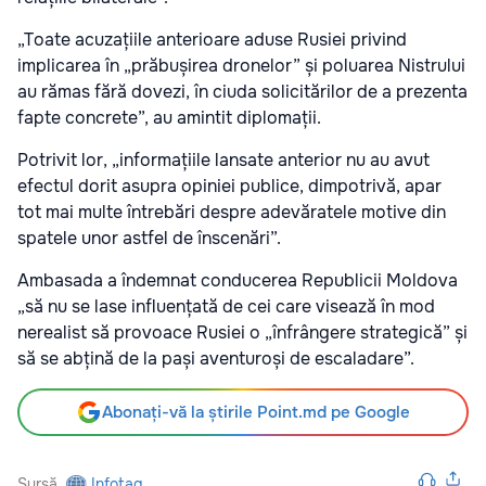
„Toate acuzațiile anterioare aduse Rusiei privind
implicarea în „prăbușirea dronelor” și poluarea Nistrului
au rămas fără dovezi, în ciuda solicitărilor de a prezenta
fapte concrete”, au amintit diplomații.
Potrivit lor, „informațiile lansate anterior nu au avut
efectul dorit asupra opiniei publice, dimpotrivă, apar
tot mai multe întrebări despre adevăratele motive din
spatele unor astfel de înscenări”.
Ambasada a îndemnat conducerea Republicii Moldova
„să nu se lase influențată de cei care visează în mod
nerealist să provoace Rusiei o „înfrângere strategică” și
să se abțină de la pași aventuroși de escaladare”.
Abonați-vă la știrile Point.md pe Google
Sursă
Infotag