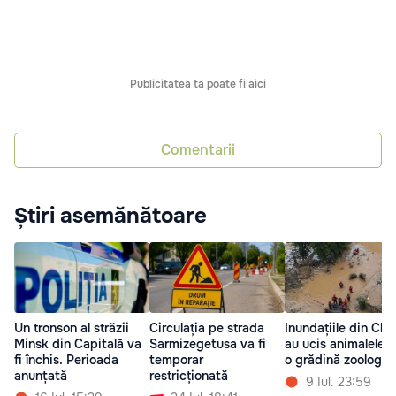
Publicitatea ta poate fi aici
Comentarii
Știri asemănătoare
Un tronson al străzii
Circulația pe strada
Inundațiile din Chi
Minsk din Capitală va
Sarmizegetusa va fi
au ucis animalele d
fi închis. Perioada
temporar
o grădină zoologic
anunțată
restricționată
9 Iul. 23:59