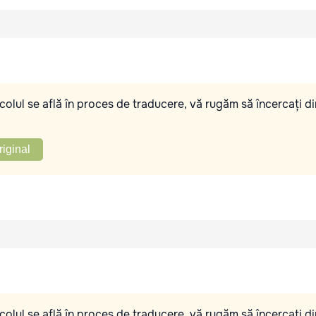
olul se află în proces de traducere, vă rugăm să încercați di
riginal
olul se află în proces de traducere, vă rugăm să încercați di