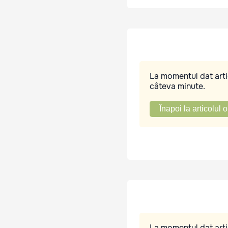
La momentul dat artic
câteva minute.
Înapoi la articolul o
La momentul dat artic