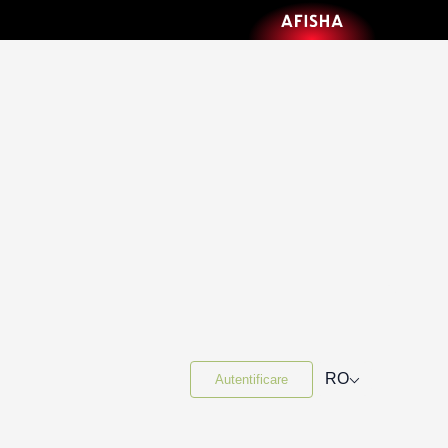
⌵
RO
Autentificare