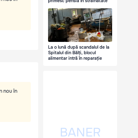
primesc pensia în străinătate
La o lună după scandalul de la
Spitalul din Bălți, blocul
alimentar intră în reparație
n nou în