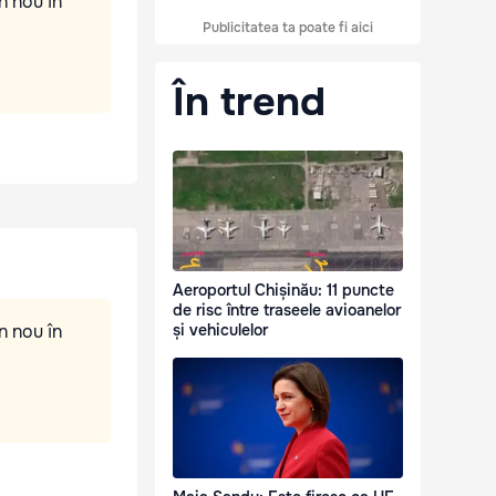
n nou în
Publicitatea ta poate fi aici
În trend
Aeroportul Chișinău: 11 puncte
de risc între traseele avioanelor
n nou în
și vehiculelor