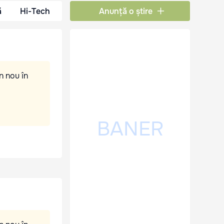
ă
Hi-Tech
Anunță o știre
n nou în