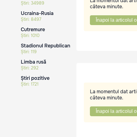
La momentul dat artic
Știri:
34989
câteva minute.
Ucraina-Rusia
Știri:
8497
Înapoi la articolul o
Cutremure
Știri:
1010
Stadionul Republican
Știri:
119
Limba rusă
Știri:
292
Știri pozitive
Știri:
1721
La momentul dat artic
câteva minute.
Înapoi la articolul o