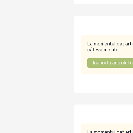
La momentul dat artic
câteva minute.
Înapoi la articolul o
La momentul dat artic