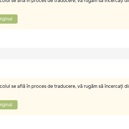
olul se află în proces de traducere, vă rugăm să încercați di
riginal
olul se află în proces de traducere, vă rugăm să încercați di
riginal