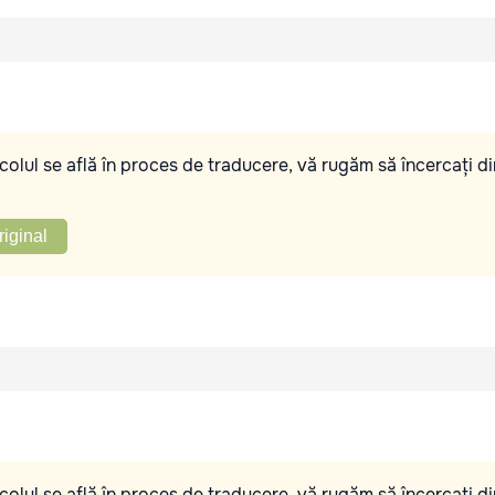
olul se află în proces de traducere, vă rugăm să încercați di
riginal
olul se află în proces de traducere, vă rugăm să încercați di