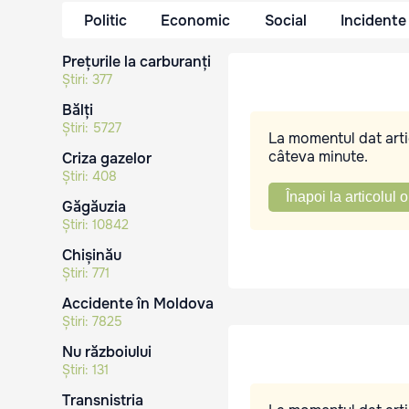
Politic
Economic
Social
Incidente
Prețurile la carburanți
Știri:
377
Bălți
Știri:
5727
La momentul dat artic
câteva minute.
Criza gazelor
Știri:
408
Înapoi la articolul o
Găgăuzia
Știri:
10842
Chișinău
Știri:
771
Accidente în Moldova
Știri:
7825
Nu războiului
Știri:
131
Transnistria