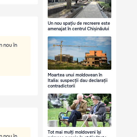
Un nou spațiu de recreere este
amenajat în centrul Chișinăului
n nou în
Moartea unui moldovean în
Italia: suspecții dau declarații
contradictorii
Tot mai mulți moldoveni își
n nou în