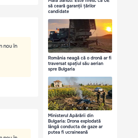
Maia Sandu: Este firesc ca UE
să ceară garanții țărilor
candidate
n nou în
România neagă că o dronă ar fi
traversat spațiul său aerian
spre Bulgaria
Ministerul Apărării din
Bulgaria: Drona explodată
lângă conducta de gaze ar
putea fi ucraineană
n nou în