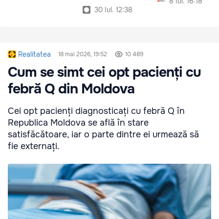
8 Iul. 16:18
30 Iul. 12:38
Realitatea
18 mai 2026, 19:52
10 489
Cum se simt cei opt pacienți cu
febră Q din Moldova
Cei opt pacienți diagnosticați cu febră Q în
Republica Moldova se află în stare
satisfăcătoare, iar o parte dintre ei urmează să
fie externați.