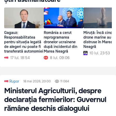
Gagauz:
România a cerut
Miruță: Încă cinci
Responsabilitatea
reprogramarea
drone marine au fo
pentru situația legată
dronelor ucrainene
distruse în Marea
de alegeri nu poate fi
după incidentul din
Neagră
transferată autonomiei
Marea Neagră
10 Iul. 23:53
17 Iul. 18:54
8 Iul. 09:06
Rupor
18 mai 2026, 20:00
11 064
Ministerul Agriculturii, despre
declarația fermierilor: Guvernul
rămâne deschis dialogului