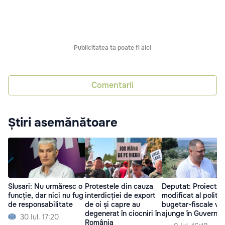
Publicitatea ta poate fi aici
Comentarii
Știri asemănătoare
Slusari: Nu urmăresc o
Protestele din cauza
Deputat: Proiectul
funcție, dar nici nu fug
interdicției de export
modificat al politici
de responsabilitate
de oi și capre au
bugetar-fiscale va
degenerat în ciocniri în
ajunge în Guvern
30 Iul. 17:20
România