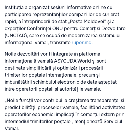
Instituția a organizat sesiuni informative online cu
participarea reprezentanților companiilor de curierat
rapid, a întreprinderii de stat „Poșta Moldovei” și a
experților Conferinței ONU pentru Comerț și Dezvoltare
(UNCTAD), care se ocupă de modernizarea sistemului
informațional vamal, transmite
rupor.md
.
Noile dezvoltări vor fi integrate în platforma
informațională vamală ASYCUDA World și sunt
destinate simplificării și optimizării procesării
trimiterilor poștale internaționale, precum și
îmbunătățirii schimbului electronic de date așteptat
între operatorii poștali și autoritățile vamale.
„Noile funcții vor contribui la creșterea transparenței și
predictibilității proceselor vamale, facilitând activitatea
operatorilor economici implicați în comerțul extern prin
intermediul trimiterilor poștale”, menționează Serviciul
Vamal.