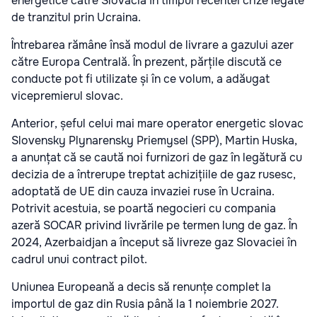
energetice către Slovacia în timpul recentei crize legate
de tranzitul prin Ucraina.
Întrebarea rămâne însă modul de livrare a gazului azer
către Europa Centrală. În prezent, părțile discută ce
conducte pot fi utilizate și în ce volum, a adăugat
vicepremierul slovac.
Anterior, șeful celui mai mare operator energetic slovac
Slovensky Plynarensky Priemysel (SPP), Martin Huska,
a anunțat că se caută noi furnizori de gaz în legătură cu
decizia de a întrerupe treptat achizițiile de gaz rusesc,
adoptată de UE din cauza invaziei ruse în Ucraina.
Potrivit acestuia, se poartă negocieri cu compania
azeră SOCAR privind livrările pe termen lung de gaz. În
2024, Azerbaidjan a început să livreze gaz Slovaciei în
cadrul unui contract pilot.
Uniunea Europeană a decis să renunțe complet la
importul de gaz din Rusia până la 1 noiembrie 2027.