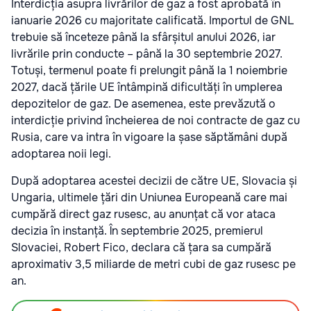
Interdicția asupra livrărilor de gaz a fost aprobată în
ianuarie 2026 cu majoritate calificată. Importul de GNL
trebuie să înceteze până la sfârșitul anului 2026, iar
livrările prin conducte – până la 30 septembrie 2027.
Totuși, termenul poate fi prelungit până la 1 noiembrie
2027, dacă țările UE întâmpină dificultăți în umplerea
depozitelor de gaz. De asemenea, este prevăzută o
interdicție privind încheierea de noi contracte de gaz cu
Rusia, care va intra în vigoare la șase săptămâni după
adoptarea noii legi.
După adoptarea acestei decizii de către UE, Slovacia și
Ungaria, ultimele țări din Uniunea Europeană care mai
cumpără direct gaz rusesc, au anunțat că vor ataca
decizia în instanță. În septembrie 2025, premierul
Slovaciei, Robert Fico, declara că țara sa cumpără
aproximativ 3,5 miliarde de metri cubi de gaz rusesc pe
an.