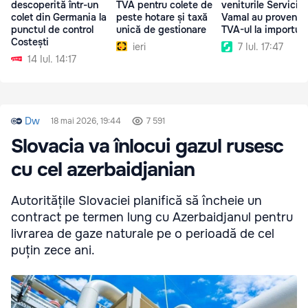
descoperită într-un
TVA pentru colete de
veniturile Serviciul
colet din Germania la
peste hotare și taxă
Vamal au provenit 
punctul de control
unică de gestionare
TVA-ul la importuri
Costești
ieri
7 Iul. 17:47
14 Iul. 14:17
Dw
18 mai 2026, 19:44
7 591
Slovacia va înlocui gazul rusesc
cu cel azerbaidjanian
Autoritățile Slovaciei planifică să încheie un
contract pe termen lung cu Azerbaidjanul pentru
livrarea de gaze naturale pe o perioadă de cel
puțin zece ani.