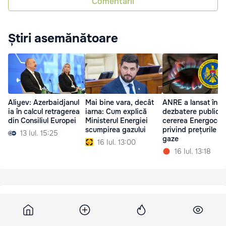
Comentarii
Știri asemănătoare
Aliyev: Azerbaidjanul
Mai bine vara, decât
ANRE a lansat în
ia în calcul retragerea
iarna: Cum explică
dezbatere publică
din Consiliul Europei
Ministerul Energiei
cererea Energoco
scumpirea gazului
privind prețurile la
13 Iul. 15:25
gaze
16 Iul. 13:00
16 Iul. 13:18
Eurointegration
18 mai 2026, 19:36
6 531
Prim-ministrul Marii Britani: Nu