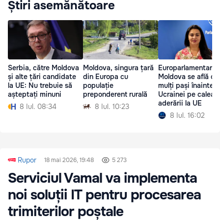
Știri asemănătoare
Serbia, către Moldova
Moldova, singura țară
Europarlamentară:
și alte țări candidate
din Europa cu
Moldova se află cu
la UE: Nu trebuie să
populație
mulți pași înaintea
așteptați minuni
preponderent rurală
Ucrainei pe calea
aderării la UE
8 Iul. 08:34
8 Iul. 10:23
8 Iul. 16:02
Rupor
18 mai 2026, 19:48
5 273
Serviciul Vamal va implementa
noi soluții IT pentru procesarea
trimiterilor poștale