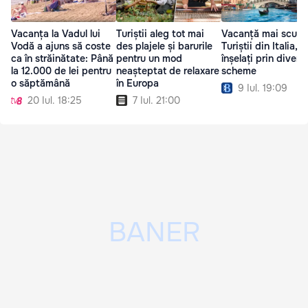
Vacanța la Vadul lui
Turiștii aleg tot mai
Vacanță mai scum
Vodă a ajuns să coste
des plajele și barurile
Turiștii din Italia,
ca în străinătate: Până
pentru un mod
înșelați prin divers
la 12.000 de lei pentru
neașteptat de relaxare
scheme
o săptămână
în Europa
9 Iul. 19:09
20 Iul. 18:25
7 Iul. 21:00