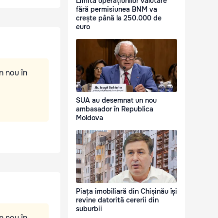
Limita operațiunilor valutare
fără permisiunea BNM va
crește până la 250.000 de
euro
n nou în
SUA au desemnat un nou
ambasador în Republica
Moldova
Piața imobiliară din Chișinău își
revine datorită cererii din
suburbii
n nou în