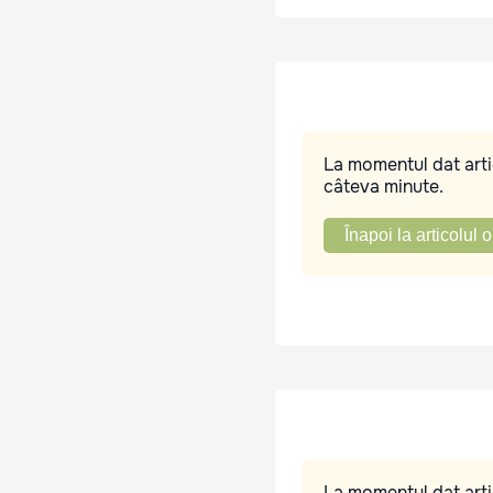
La momentul dat artic
câteva minute.
Înapoi la articolul o
La momentul dat artic