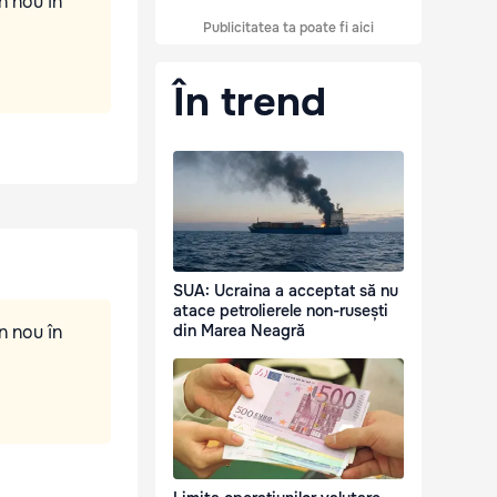
n nou în
Publicitatea ta poate fi aici
În trend
SUA: Ucraina a acceptat să nu
atace petrolierele non-rusești
n nou în
din Marea Neagră