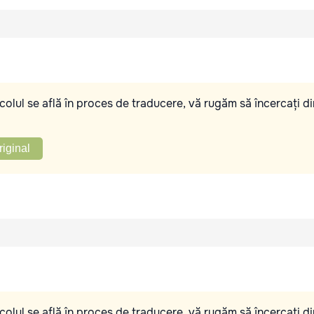
olul se află în proces de traducere, vă rugăm să încercați di
riginal
olul se află în proces de traducere, vă rugăm să încercați di