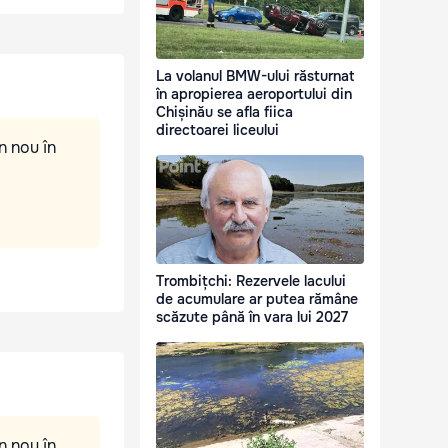
La volanul BMW-ului răsturnat
în apropierea aeroportului din
Chișinău se afla fiica
directoarei liceului
n nou în
Trombițchi: Rezervele lacului
de acumulare ar putea rămâne
scăzute până în vara lui 2027
n nou în