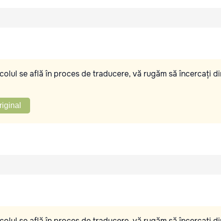
olul se află în proces de traducere, vă rugăm să încercați di
riginal
olul se află în proces de traducere, vă rugăm să încercați di