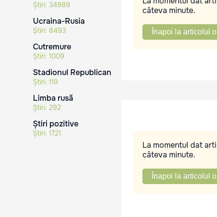
La momentul dat artic
Știri:
34989
câteva minute.
Ucraina-Rusia
Știri:
8493
Înapoi la articolul o
Cutremure
Știri:
1009
Stadionul Republican
Știri:
119
Limba rusă
Știri:
292
Știri pozitive
Știri:
1721
La momentul dat artic
câteva minute.
Înapoi la articolul o