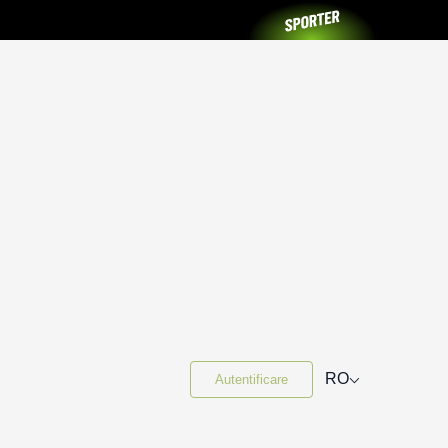
⌵
RO
Autentificare