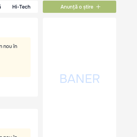
ă
Hi-Tech
Anunță o știre
n nou în