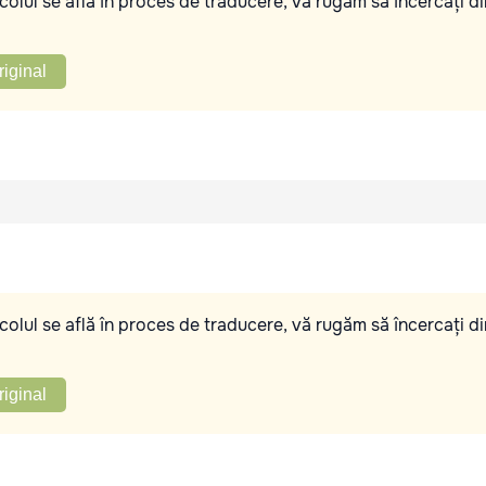
olul se află în proces de traducere, vă rugăm să încercați di
riginal
olul se află în proces de traducere, vă rugăm să încercați di
riginal