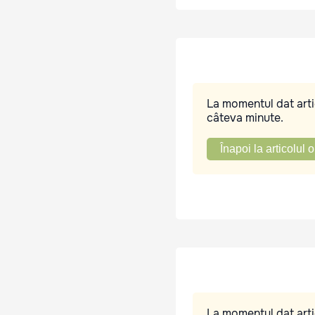
La momentul dat artic
câteva minute.
Înapoi la articolul o
La momentul dat artic