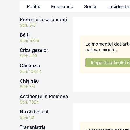
Politic
Economic
Social
Incidente
Prețurile la carburanți
Știri:
377
Bălți
Știri:
5726
La momentul dat artic
câteva minute.
Criza gazelor
Știri:
408
Înapoi la articolul o
Găgăuzia
Știri:
10842
Chișinău
Știri:
771
Accidente în Moldova
Știri:
7824
Nu războiului
Știri:
131
Transnistria