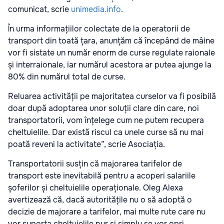
comunicat, scrie
unimedia.info
.
În urma informațiilor colectate de la operatorii de
transport din toată țara, anunțăm că începând de mâine
vor fi sistate un număr enorm de curse regulate raionale
și interraionale, iar numărul acestora ar putea ajunge la
80% din numărul total de curse.
Reluarea activității pe majoritatea curselor va fi posibilă
doar după adoptarea unor soluții clare din care, noi
transportatorii, vom înțelege cum ne putem recupera
cheltuielile. Dar există riscul ca unele curse să nu mai
poată reveni la activitate”, scrie Asociația.
Transportatorii susțin că majorarea tarifelor de
transport este inevitabilă pentru a acoperi salariile
șoferilor și cheltuielile operaționale. Oleg Alexa
avertizează că, dacă autoritățile nu o să adoptă o
decizie de majorare a tarifelor, mai multe rute care nu
vor suporta cheltuielile pur și simplu se vor opri.