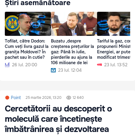
Știri asemănătoare
Tofilat, către Dodon:
Buzatu ,despre
Tariful la gaz, con
Cum veți livra gazul la
creșterea prețurilor la
propunerii Minister
granița Moldovei? În
gaz: Până în iulie,
Energiei, ar putea f
pachet sau în cutie?
pierderile au ajuns la
modificat trimestri
106 milioane de lei
26 Iul. 20:00
23 Iul. 13:52
23 Iul. 12:04
Point
25 martie 2026, 13:20
12 640
Cercetătorii au descoperit o
moleculă care încetinește
îmbătrânirea și dezvoltarea