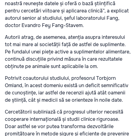
noastră reunește datele și oferă o bază științifică
pentru cercetări viitoare și aplicarea clinică”, a explicat
autorul senior al studiului, șeful laboratorului Fang,
doctor Evandro Fey Fang-Stavem.
Autorii atrag, de asemenea, atenția asupra interesului
tot mai mare al societății față de astfel de suplimente.
Pe fundalul unei piețe active a suplimentelor alimentare,
continuă discuțiile privind măsura în care rezultatele
obținute pe animale sunt aplicabile la om.
Potrivit coautorului studiului, profesorul Torbjorn
Omland, în acest domeniu există un deficit semnificativ
de cunoștințe, iar astfel de recenzii ajută atât oamenii
de știință, cât și medicii să se orienteze în noile date.
Cercetătorii subliniază că progresul ulterior necesită
cooperare internațională și studii clinice riguroase.
Doar astfel se vor putea transforma dezvoltările
promițătoare în metode sigure și eficiente de prevenire