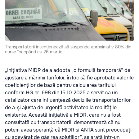
Transportatorii intenționează să suspende aproximativ 80% din
curse începând cu 26 martie.
„Inițiativa MIDR de a adopta „o formulă temporară” de
ajustare a mărimii tarifului, în loc să fie aprobate valorile
coeficienților de bază pentru calcularea tarifului
conform HG nr. 698 din 15.10.2025 a servit ca un
catalizator care influențează deciziile transportatorilor
de a-și ajusta de urgență activitatea la realitățile
existente. Această inițiativă a MIDR, care nu a fost
consultată cu transportatorii, demonstrează că nu
putem avea speranță că MIDR și ANTA sunt preocupați
cu adevărat de găsirea soluțiilor”, se arată într-un