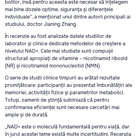
bolilor, însă pentru aceasta este necesar să înțelegem
mai bine dozele optime, siguranța și diferențele
individuale”, a menționat unul dintre autorii principali ai
studiului, doctor Jianing Zhang.
În recenzie au fost analizate datele studiilor de
laborator și clinice dedicate metodelor de creștere a
nivelului NAD+. Cele mai studiate sunt compușii
structurali apropiați de vitamine – nicotinamid ribozid
(NR) și nicotinamid mononucleotid (NMN).
O serie de studii clinice timpurii au arătat rezultate
promițătoare: participanții au prezentat îmbunătățiri ale
memoriei, activității fizice și parametrilor metabolici.
Totuși, oamenii de știință subliniază că pentru
confirmarea eficienței sunt necesare cercetări mai
ample și de durată.
„NAD+ este o moleculă fundamentală pentru viață, dar
în jurul acestei teme există multe incertitudini. Recenzia