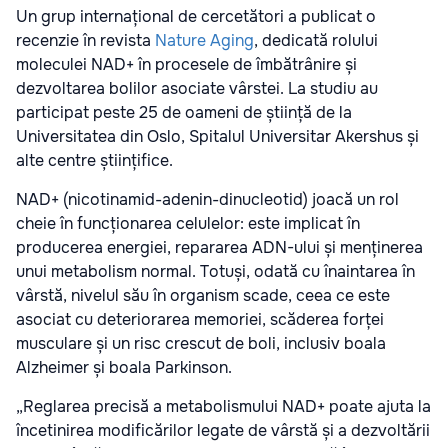
Un grup internațional de cercetători a publicat o
recenzie în revista
Nature Aging
, dedicată rolului
moleculei NAD+ în procesele de îmbătrânire și
dezvoltarea bolilor asociate vârstei. La studiu au
participat peste 25 de oameni de știință de la
Universitatea din Oslo, Spitalul Universitar Akershus și
alte centre științifice.
NAD+ (nicotinamid-adenin-dinucleotid) joacă un rol
cheie în funcționarea celulelor: este implicat în
producerea energiei, repararea ADN-ului și menținerea
unui metabolism normal. Totuși, odată cu înaintarea în
vârstă, nivelul său în organism scade, ceea ce este
asociat cu deteriorarea memoriei, scăderea forței
musculare și un risc crescut de boli, inclusiv boala
Alzheimer și boala Parkinson.
„Reglarea precisă a metabolismului NAD+ poate ajuta la
încetinirea modificărilor legate de vârstă și a dezvoltării