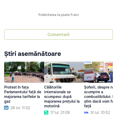
Publicitatea ta poate fi aici
Comentarii
Știri asemănătoare
Protest în fața
Călătoriile
Șoferii, despre no
Parlamentului față de
interraionale se
scumpire a
majorarea tarifelor la
scumpesc după
combustibilului: N
gaz
majorarea prețului la
știm dacă vom fac
motorină
față
28 Iul. 11:02
17 Iul. 21:09
31 Iul. 10:52