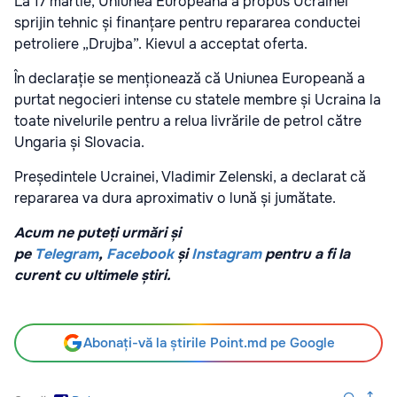
La 17 martie, Uniunea Europeană a propus Ucrainei
sprijin tehnic și finanțare pentru repararea conductei
petroliere „Drujba”. Kievul a acceptat oferta.
În declarație se menționează că Uniunea Europeană a
purtat negocieri intense cu statele membre și Ucraina la
toate nivelurile pentru a relua livrările de petrol către
Ungaria și Slovacia.
Președintele Ucrainei, Vladimir Zelenski, a declarat că
repararea va dura aproximativ o lună și jumătate.
Acum ne puteți urmări și
pe
Telegram
,
Facebook
și
Instagram
pentru a fi la
curent cu ultimele știri.
Abonați-vă la știrile Point.md pe Google