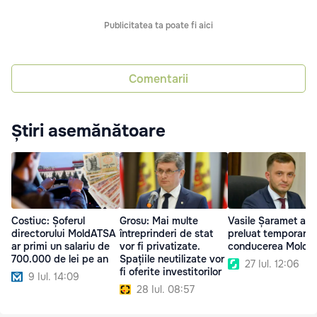
Publicitatea ta poate fi aici
Comentarii
Știri asemănătoare
Costiuc: Șoferul
Grosu: Mai multe
Vasile Șaramet a
directorului MoldATSA
întreprinderi de stat
preluat temporar
ar primi un salariu de
vor fi privatizate.
conducerea Mold
700.000 de lei pe an
Spațiile neutilizate vor
27 Iul. 12:06
fi oferite investitorilor
9 Iul. 14:09
28 Iul. 08:57