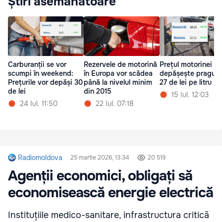
Știri asemănătoare
Carburanții se vor
Rezervele de motorină
Prețul motorinei
scumpi în weekend:
în Europa vor scădea
depășește pragul 
Prețurile vor depăși 30
până la nivelul minim
27 de lei pe litru
de lei
din 2015
15 Iul. 12:03
24 Iul. 11:50
22 Iul. 07:18
Radiomoldova
25 martie 2026, 13:34
20 519
Agenții economici, obligați să
economisească energie electrică
Instituțiile medico-sanitare, infrastructura critică