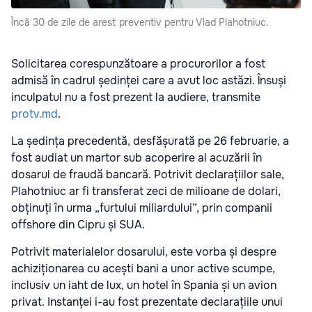
Încă 30 de zile de arest preventiv pentru Vlad Plahotniuc.
Solicitarea corespunzătoare a procurorilor a fost
admisă în cadrul ședinței care a avut loc astăzi. Însuși
inculpatul nu a fost prezent la audiere, transmite
protv.md
.
La ședința precedentă, desfășurată pe 26 februarie, a
fost audiat un martor sub acoperire al acuzării în
dosarul de fraudă bancară. Potrivit declarațiilor sale,
Plahotniuc ar fi transferat zeci de milioane de dolari,
obținuți în urma „furtului miliardului”, prin companii
offshore din Cipru și SUA.
Potrivit materialelor dosarului, este vorba și despre
achiziționarea cu acești bani a unor active scumpe,
inclusiv un iaht de lux, un hotel în Spania și un avion
privat. Instanței i-au fost prezentate declarațiile unui