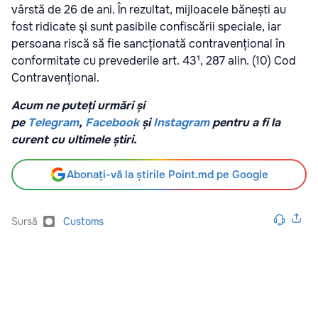
vârstă de 26 de ani. În rezultat, mijloacele bănești au
fost ridicate şi sunt pasibile confiscării speciale, iar
persoana riscă să fie sancționată contravențional în
conformitate cu prevederile art. 43¹, 287 alin. (10) Cod
Contravențional.
Acum ne puteți urmări și
pe
Telegram
,
Facebook
și
Instagram
pentru a fi la
curent cu ultimele știri.
Abonați-vă la știrile Point.md pe Google
Sursă
Customs