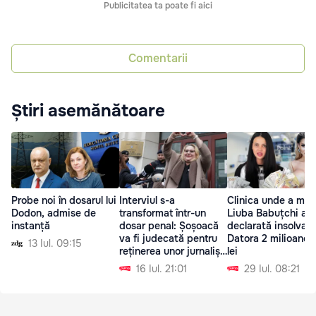
Publicitatea ta poate fi aici
Comentarii
Știri asemănătoare
Probe noi în dosarul lui
Interviul s-a
Clinica unde a muri
Dodon, admise de
transformat într-un
Liuba Babuțchi a f
instanță
dosar penal: Șoșoacă
declarată insolvabi
va fi judecată pentru
Datora 2 milioane 
13 Iul. 09:15
reținerea unor jurnaliști
lei
italieni
16 Iul. 21:01
29 Iul. 08:21