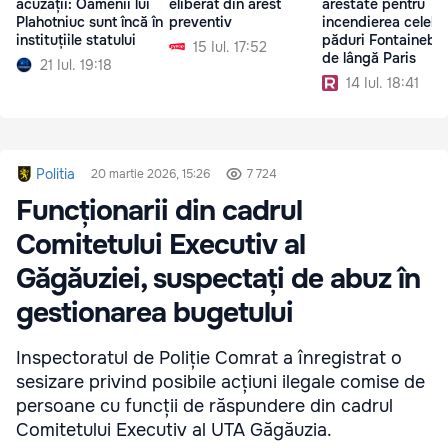
acuzații: Oamenii lui
eliberat din arest
arestate pentru
Plahotniuc sunt încă în
preventiv
incendierea celebr
instituțiile statului
păduri Fontainebl
15 Iul. 17:52
de lângă Paris
21 Iul. 19:18
14 Iul. 18:41
Politia
20 martie 2026, 15:26
7 724
Funcționarii din cadrul
Comitetului Executiv al
Găgăuziei, suspectați de abuz în
gestionarea bugetului
Inspectoratul de Poliție Comrat a înregistrat o
sesizare privind posibile acțiuni ilegale comise de
persoane cu funcții de răspundere din cadrul
Comitetului Executiv al UTA Găgăuzia.