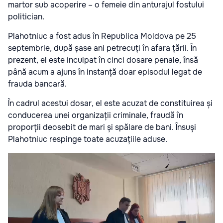
martor sub acoperire – o femeie din anturajul fostului
politician.
Plahotniuc a fost adus în Republica Moldova pe 25
septembrie, după șase ani petrecuți în afara țării. În
prezent, el este inculpat în cinci dosare penale, însă
până acum a ajuns în instanță doar episodul legat de
frauda bancară.
În cadrul acestui dosar, el este acuzat de constituirea și
conducerea unei organizații criminale, fraudă în
proporții deosebit de mari și spălare de bani. Însuși
Plahotniuc respinge toate acuzațiile aduse.