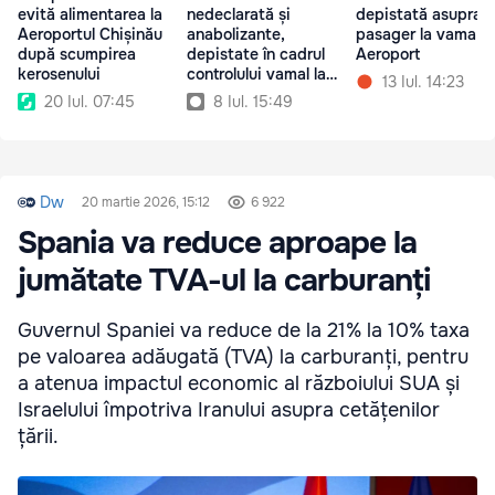
evită alimentarea la
nedeclarată și
depistată asupra u
Aeroportul Chișinău
anabolizante,
pasager la vama
după scumpirea
depistate în cadrul
Aeroport
kerosenului
controlului vamal la
13 Iul. 14:23
Aeroport
20 Iul. 07:45
8 Iul. 15:49
Dw
20 martie 2026, 15:12
6 922
Spania va reduce aproape la
jumătate TVA-ul la carburanți
Guvernul Spaniei va reduce de la 21% la 10% taxa
pe valoarea adăugată (TVA) la carburanți, pentru
a atenua impactul economic al războiului SUA și
Israelului împotriva Iranului asupra cetățenilor
țării.