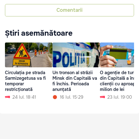
Comentarii
Știri asemănătoare
Circulația pe strada
Un tronson al străzii
O agenție de turis
Sarmizegetusa va fi
Minsk din Capitală va
din Capitală a înșe
temporar
fi închis. Perioada
clienții cu aproape
restricționată
anunțată
milion de lei
24 Iul. 18:41
16 Iul. 15:29
23 Iul. 19:00