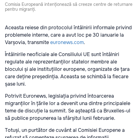
Comisia Europeană intenționează să creeze centre de returnare
pentru migranți.
Aceasta reiese din protocolul întâlnirii informale privind
problemele interne, care a avut loc pe 30 ianuarie la
Varșovia, transmite
euronews.com
.
Întâlnirile neoficiale ale Consiliului UE sunt întâlniri
regulate ale reprezentanților statelor membre ale
blocului și ale instituțiilor europene, organizate de țara
care deține președinția. Aceasta se schimbă la fiecare
șase luni.
Potrivit Euronews, legislația privind întoarcerea
migranților în țările lor a devenit una dintre principalele
teme de discuție la summit. Se așteaptă ca Bruxelles-ul
să publice propunerea la sfârșitul lunii februarie.
Totuși, un purtător de cuvânt al Comisiei Europene a
refuzat să comenteze scurgerea de informații.