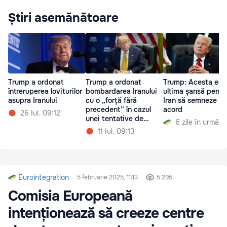
Știri asemănătoare
Trump a ordonat
Trump a ordonat
Trump: Acesta est
întreruperea loviturilor
bombardarea Iranului
ultima șansă pentr
asupra Iranului
cu o „forță fără
Iran să semneze un
precedent” în cazul
acord
26 Iul. 09:12
unei tentative de
6 zile în urmă
asasinat asupra sa
11 Iul. 09:13
Eurointegration
5 februarie 2025, 11:13
5 295
Comisia Europeană
intenționează să creeze centre