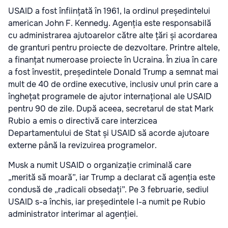
USAID a fost înființată în 1961, la ordinul președintelui
american John F. Kennedy. Agenția este responsabilă
cu administrarea ajutoarelor către alte țări și acordarea
de granturi pentru proiecte de dezvoltare. Printre altele,
a finanțat numeroase proiecte în Ucraina. În ziua în care
a fost învestit, președintele Donald Trump a semnat mai
mult de 40 de ordine executive, inclusiv unul prin care a
înghețat programele de ajutor internațional ale USAID
pentru 90 de zile. După aceea, secretarul de stat Mark
Rubio a emis o directivă care interzicea
Departamentului de Stat și USAID să acorde ajutoare
externe până la revizuirea programelor.
Musk a numit USAID o organizație criminală care
„merită să moară”, iar Trump a declarat că agenția este
condusă de „radicali obsedați”. Pe 3 februarie, sediul
USAID s-a închis, iar președintele l-a numit pe Rubio
administrator interimar al agenției.