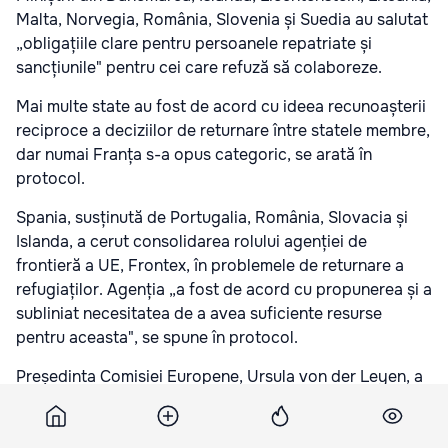
Malta, Norvegia, România, Slovenia și Suedia au salutat
„obligațiile clare pentru persoanele repatriate și
sancțiunile" pentru cei care refuză să colaboreze.
Mai multe state au fost de acord cu ideea recunoașterii
reciproce a deciziilor de returnare între statele membre,
dar numai Franța s-a opus categoric, se arată în
protocol.
Spania, susținută de Portugalia, România, Slovacia și
Islanda, a cerut consolidarea rolului agenției de
frontieră a UE, Frontex, în problemele de returnare a
refugiaților. Agenția „a fost de acord cu propunerea și a
subliniat necesitatea de a avea suficiente resurse
pentru aceasta", se spune în protocol.
Președinta Comisiei Europene, Ursula von der Leyen, a
declarat în discursul său din vară la reînnoirea
mandatului că intenționează să mărească efectivul