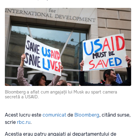
Bloomberg a aflat cum angajații lui Musk au spart camera
secretă a USAID.
Acest lucru este
comunicat
de
Bloomberg
, citând surse,
scrie
rbc.ru
.
Aceștia erau patru angajați ai departamentului de