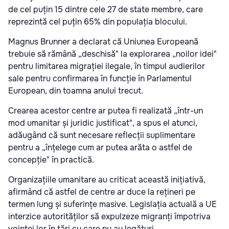
de cel puțin 15 dintre cele 27 de state membre, care
reprezintă cel puțin 65% din populația blocului.
Magnus Brunner a declarat că Uniunea Europeană
trebuie să rămână „deschisă" la explorarea „noilor idei"
pentru limitarea migrației ilegale, în timpul audierilor
sale pentru confirmarea în funcție în Parlamentul
European, din toamna anului trecut.
Crearea acestor centre ar putea fi realizată „într-un
mod umanitar și juridic justificat", a spus el atunci,
adăugând că sunt necesare reflecții suplimentare
pentru a „înțelege cum ar putea arăta o astfel de
concepție" în practică.
Organizațiile umanitare au criticat această inițiativă,
afirmând că astfel de centre ar duce la rețineri pe
termen lung și suferințe masive. Legislația actuală a UE
interzice autorităților să expulzeze migranți împotriva
voinței lor în țări cu care nu au legături.