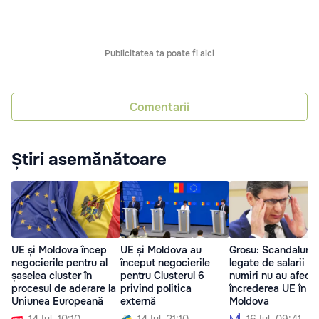
Publicitatea ta poate fi aici
Comentarii
Știri asemănătoare
UE și Moldova încep
UE și Moldova au
Grosu: Scandaluril
negocierile pentru al
început negocierile
legate de salarii și
șaselea cluster în
pentru Clusterul 6
numiri nu au afect
procesul de aderare la
privind politica
încrederea UE în
Uniunea Europeană
externă
Moldova