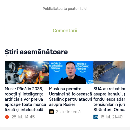
Publicitatea ta poate fi aici
Comentarii
Știri asemănătoare
Musk: Până în 2036,
Musk nu permite
SUA au reluat lovitu
roboții și inteligența
Ucrainei să folosească
asupra Iranului, pe
artificială vor prelua
Starlink pentru atacuri
fondul escaladării
aproape toată munca
asupra Rusiei
tensiunilor în jurul
fizică și intelectuală
Strâmtorii Ormuz
2 zile în urmă
25 Iul. 14:45
15 Iul. 21:40