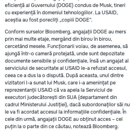
eficiență al Guvernului (DOGE) condus de Musk, tineri
cu experiență în domeniul tehnologiilor. La USAID,
aceștia au fost porecliți „copiii DOGE”.
Conform surselor Bloomberg, angajații DOGE au mers
prin mai multe etaje, mergând din birou în birou,
cercetând mesele. Funcționarii voiau, de asemenea, să
ajungă într-o cameră protejată, unde sunt depozitate
documente sensibile și confidențiale, însă un angajat al
serviciului de securitate al USAID le-a refuzat accesul,
ceea ce a dus la o dispută. După aceasta, unul dintre
vizitatori l-a sunat lui Musk, care i-a amenințat pe
reprezentanții USAID că va apela la Serviciul de
executori judecătorești din SUA (departament din
cadrul Ministerului Justiției), dacă subordonaților săi nu
le va fi acordat accesul la informațiile confidențiale. În
cele din urmă, angajații DOGE au obținut acces – cel
puțin la o parte din ce căutau, notează Bloomberg.