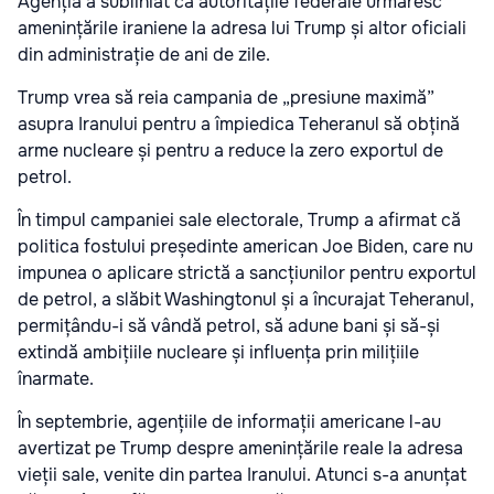
Agenția a subliniat că autoritățile federale urmăresc
amenințările iraniene la adresa lui Trump și altor oficiali
din administrație de ani de zile.
Trump vrea să reia campania de „presiune maximă”
asupra Iranului pentru a împiedica Teheranul să obțină
arme nucleare și pentru a reduce la zero exportul de
petrol.
În timpul campaniei sale electorale, Trump a afirmat că
politica fostului președinte american Joe Biden, care nu
impunea o aplicare strictă a sancțiunilor pentru exportul
de petrol, a slăbit Washingtonul și a încurajat Teheranul,
permițându-i să vândă petrol, să adune bani și să-și
extindă ambițiile nucleare și influența prin milițiile
înarmate.
În septembrie, agențiile de informații americane l-au
avertizat pe Trump despre amenințările reale la adresa
vieții sale, venite din partea Iranului. Atunci s-a anunțat