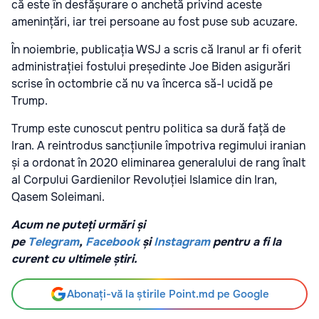
că este în desfășurare o anchetă privind aceste
amenințări, iar trei persoane au fost puse sub acuzare.
În noiembrie, publicația WSJ a scris că Iranul ar fi oferit
administrației fostului președinte Joe Biden asigurări
scrise în octombrie că nu va încerca să-l ucidă pe
Trump.
Trump este cunoscut pentru politica sa dură față de
Iran. A reintrodus sancțiunile împotriva regimului iranian
și a ordonat în 2020 eliminarea generalului de rang înalt
al Corpului Gardienilor Revoluției Islamice din Iran,
Qasem Soleimani.
Acum ne puteți urmări și
pe
Telegram
,
Facebook
și
Instagram
pentru a fi la
curent cu ultimele știri.
Abonați-vă la știrile Point.md pe Google