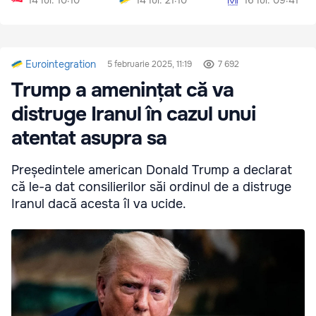
14 Iul. 10:10
14 Iul. 21:10
16 Iul. 09:41
Eurointegration
5 februarie 2025, 11:19
7 692
Trump a amenințat că va
distruge Iranul în cazul unui
atentat asupra sa
Președintele american Donald Trump a declarat
că le-a dat consilierilor săi ordinul de a distruge
Iranul dacă acesta îl va ucide.