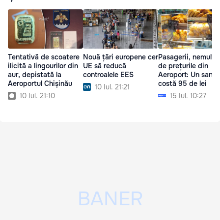
Tentativă de scoatere
Nouă țări europene cer
Pasagerii, nemulțu
ilicită a lingourilor din
UE să reducă
de prețurile din
aur, depistată la
controalele EES
Aeroport: Un sand
Aeroportul Chișinău
costă 95 de lei
10 Iul. 21:21
10 Iul. 21:10
15 Iul. 10:27