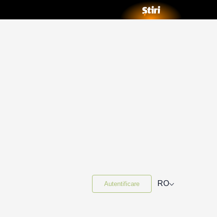
⌵
RO
Autentificare