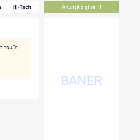
ă
Hi-Tech
Anunță o știre
n nou în