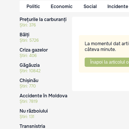
Politic
Economic
Social
Incidente
Prețurile la carburanți
Știri:
376
Bălți
Știri:
5726
La momentul dat artic
câteva minute.
Criza gazelor
Știri:
406
Înapoi la articolul o
Găgăuzia
Știri:
10842
Chișinău
Știri:
770
Accidente în Moldova
Știri:
7819
Nu războiului
Știri:
131
Transnistria