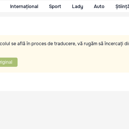
Internațional
Sport
Lady
Auto
Științ
olul se află în proces de traducere, vă rugăm să încercați di
riginal