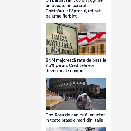
Un bărbat rănit cu un cuțit de
un trecător în centrul
Chișinăului: Făptașul, reținut
pe urme fierbinți
BNM majorează rata de bază la
7,5% pe an: Creditele vor
deveni mai scumpe
Cod Roșu de caniculă, anunțat
în toate orașele mari din Italia