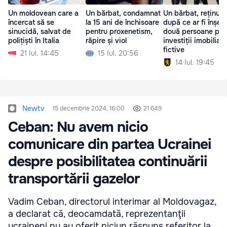
Un moldovean care a
Un bărbat, condamnat
Un bărbat, reținut
încercat să se
la 15 ani de închisoare
după ce ar fi înșela
sinucidă, salvat de
pentru proxenetism,
două persoane pri
polițiști în Italia
răpire și viol
investiții imobiliare
fictive
21 Iul. 14:45
15 Iul. 20:56
14 Iul. 19:45
Newtv
15 decembrie 2024, 16:00
21 649
Ceban: Nu avem nicio
comunicare din partea Ucrainei
despre posibilitatea continuării
transportării gazelor
Vadim Ceban, directorul interimar al Moldovagaz,
a declarat că, deocamdată, reprezentanţii
ucraineni nu au oferit niciun răspuns referitor la