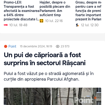
Promo-LEX:
Hajder, despre o
Grosu, despre moti
Transparența a fost
posibilă plecare din
pentru care a refuz
afectată la examinarea
Parlament: Am
funcția de premier:
a 64% dintre
suficient timp
foarte important să
proiectele discutate la
prezent în Parlame
10 Iul. 22:16
ședința Parlamentului
10 Iul. 18:48
12 Iul. 12:30
Point
15 decembrie 2024, 16:19
23 573
Un pui de căprioară a fost
surprins în sectorul Râșcani
Puiul a fost văzut pe o stradă aglomerată și în
curțile din apropierea Parcului Afghan.