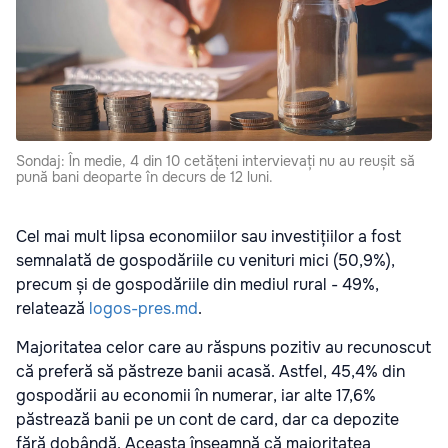
Sondaj: În medie, 4 din 10 cetățeni intervievați nu au reușit să
pună bani deoparte în decurs de 12 luni.
Cel mai mult lipsa economiilor sau investițiilor a fost
semnalată de gospodăriile cu venituri mici (50,9%),
precum și de gospodăriile din mediul rural - 49%,
relatează
logos-pres.md
.
Majoritatea celor care au răspuns pozitiv au recunoscut
că preferă să păstreze banii acasă. Astfel, 45,4% din
gospodării au economii în numerar, iar alte 17,6%
păstrează banii pe un cont de card, dar ca depozite
fără dobândă. Aceasta înseamnă că majoritatea