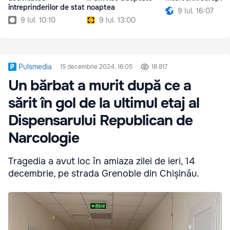
întreprinderilor de stat
noaptea
9 Iul. 16:07
9 Iul. 10:10
9 Iul. 13:00
Pulsmedia
15 decembrie 2024, 16:05
18 817
Un bărbat a murit după ce a
sărit în gol de la ultimul etaj al
Dispensarului Republican de
Narcologie
Tragedia a avut loc în amiaza zilei de ieri, 14
decembrie, pe strada Grenoble din Chișinău.