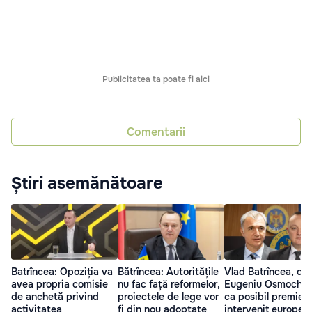
Publicitatea ta poate fi aici
Comentarii
Știri asemănătoare
Batrîncea: Opoziția va
Bătrîncea: Autoritățile
Vlad Batrîncea, de
avea propria comisie
nu fac față reformelor,
Eugeniu Osmoche
de anchetă privind
proiectele de lege vor
ca posibil premier:
activitatea
fi din nou adoptate
intervenit europeni