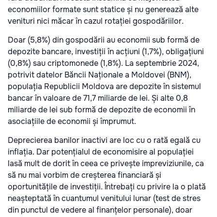
economiilor formate sunt statice și nu generează alte
venituri nici măcar în cazul rotației gospodăriilor.
Doar (5,8%) din gospodării au economii sub formă de
depozite bancare, investiții în acțiuni (1,7%), obligațiuni
(0,8%) sau criptomonede (1,8%). La septembrie 2024,
potrivit datelor Băncii Naționale a Moldovei (BNM),
populația Republicii Moldova are depozite în sistemul
bancar în valoare de 71,7 miliarde de lei. Și alte 0,8
miliarde de lei sub formă de depozite de economii în
asociațiile de economii și împrumut.
Deprecierea banilor inactivi are loc cu o rată egală cu
inflația. Dar potențialul de economisire al populației
lasă mult de dorit în ceea ce privește impreviziunile, ca
să nu mai vorbim de creșterea financiară și
oportunitățile de investiții. Întrebați cu privire la o plată
neașteptată în cuantumul venitului lunar (test de stres
din punctul de vedere al finanțelor personale), doar