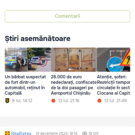
Comentarii
Știri asemănătoare
Un bărbat suspectat
28.000 de euro
Atenție, șoferi:
de furt dintr-un
nedeclarați, confiscate
Restricții tempora
automobil, reținut în
de la doi pasageri pe
circulație în sector
Capitală
Aeroportul Chișinău
Ciocana al Capital
8 Iul. 14:12
13 Iul. 21:16
13 Iul. 21:49
Realitatea
15 decembrie 2024, 16:14
18 120