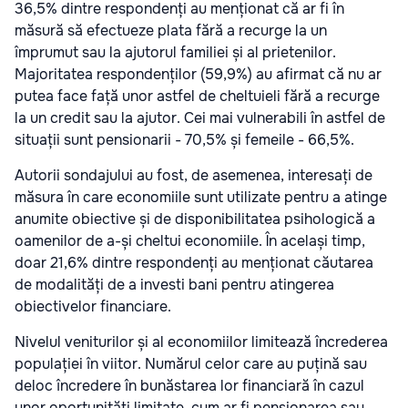
36,5% dintre respondenți au menționat că ar fi în
măsură să efectueze plata fără a recurge la un
împrumut sau la ajutorul familiei și al prietenilor.
Majoritatea respondenților (59,9%) au afirmat că nu ar
putea face față unor astfel de cheltuieli fără a recurge
la un credit sau la ajutor. Cei mai vulnerabili în astfel de
situații sunt pensionarii - 70,5% și femeile - 66,5%.
Autorii sondajului au fost, de asemenea, interesați de
măsura în care economiile sunt utilizate pentru a atinge
anumite obiective și de disponibilitatea psihologică a
oamenilor de a-și cheltui economiile. În același timp,
doar 21,6% dintre respondenți au menționat căutarea
de modalități de a investi bani pentru atingerea
obiectivelor financiare.
Nivelul veniturilor și al economiilor limitează încrederea
populației în viitor. Numărul celor care au puțină sau
deloc încredere în bunăstarea lor financiară în cazul
unor oportunități limitate, cum ar fi pensionarea sau