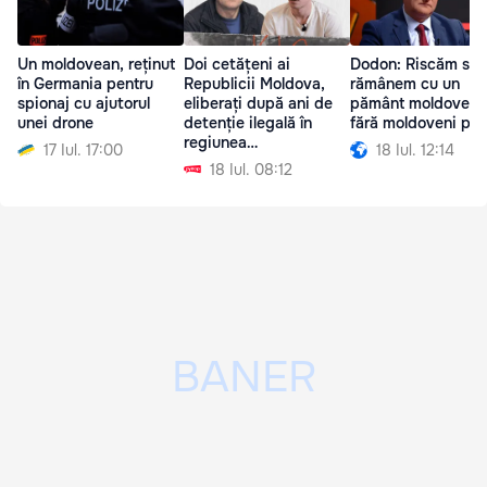
Un moldovean, reținut
Doi cetățeni ai
Dodon: Riscăm să
în Germania pentru
Republicii Moldova,
rămânem cu un
spionaj cu ajutorul
eliberați după ani de
pământ moldovene
unei drone
detenție ilegală în
fără moldoveni pe 
regiunea
17 Iul. 17:00
18 Iul. 12:14
transnistreană
18 Iul. 08:12