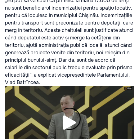
„Eu pot să vă spun că primesc la mână 17.000 de lei și
nu sunt beneficiarul indemnizației pentru spațiu locativ,
pentru că locuiesc în municipiul Chișinău. Indemnizațiile
pentru transport sunt preconizate pentru deputații care
merg în teritoriu. Aceste cheltuieli sunt justificate atunci
când deputatul este activ și merge la cetățenii din
teritoriu, ajută administrația publică locală, atunci când
generează proiecte venite din teritoriu, noi reieșim din
principiul bunului-simț. Dar da, sunt de acord că
salariile din sectorul public trebuie evaluate prin prisma
eficacității”, a explicat vicepreședintele Parlamentului,
Vlad Batrîncea.