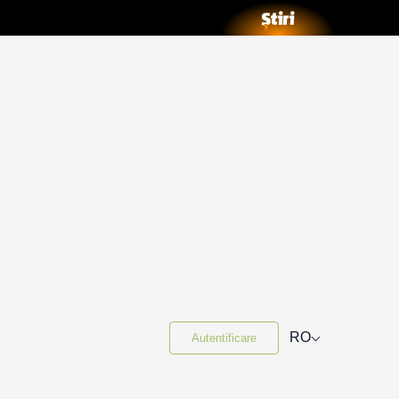
⌵
RO
Autentificare