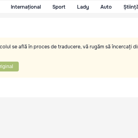
Internațional
Sport
Lady
Auto
Științ
olul se află în proces de traducere, vă rugăm să încercați di
riginal