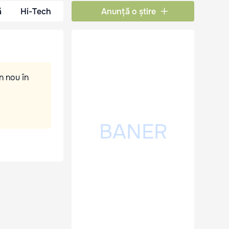
ă
Hi-Tech
Anunță o știre
n nou în