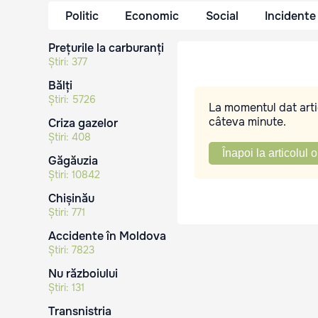
Politic
Economic
Social
Incidente
Prețurile la carburanți
Știri:
377
Bălți
Știri:
5726
La momentul dat artic
câteva minute.
Criza gazelor
Știri:
408
Înapoi la articolul o
Găgăuzia
Știri:
10842
Chișinău
Știri:
771
Accidente în Moldova
Știri:
7823
Nu războiului
Știri:
131
Transnistria