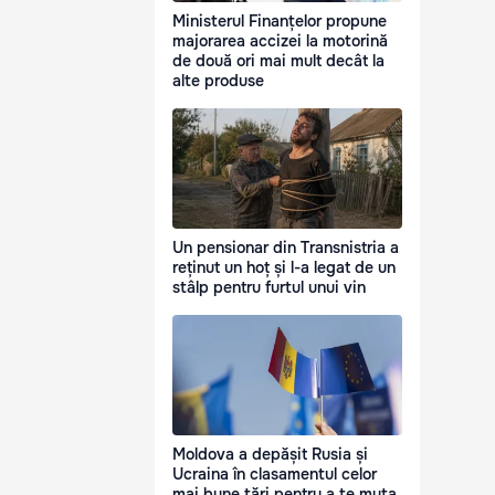
Ministerul Finanțelor propune
majorarea accizei la motorină
de două ori mai mult decât la
alte produse
Un pensionar din Transnistria a
reținut un hoț și l-a legat de un
stâlp pentru furtul unui vin
Moldova a depășit Rusia și
Ucraina în clasamentul celor
mai bune țări pentru a te muta