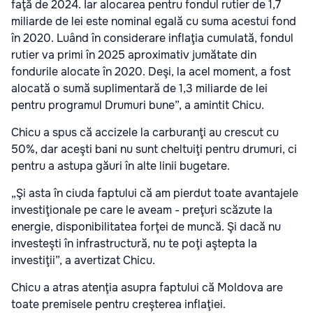
faţă de 2024. Iar alocarea pentru fondul rutier de 1,7
miliarde de lei este nominal egală cu suma acestui fond
în 2020. Luând în considerare inflaţia cumulată, fondul
rutier va primi în 2025 aproximativ jumătate din
fondurile alocate în 2020. Deşi, la acel moment, a fost
alocată o sumă suplimentară de 1,3 miliarde de lei
pentru programul Drumuri bune”, a amintit Chicu.
Chicu a spus că accizele la carburanţi au crescut cu
50%, dar aceşti bani nu sunt cheltuiţi pentru drumuri, ci
pentru a astupa găuri în alte linii bugetare.
„Şi asta în ciuda faptului că am pierdut toate avantajele
investiţionale pe care le aveam - preţuri scăzute la
energie, disponibilitatea forţei de muncă. Şi dacă nu
investeşti în infrastructură, nu te poţi aştepta la
investiţii”, a avertizat Chicu.
Chicu a atras atenţia asupra faptului că Moldova are
toate premisele pentru creşterea inflaţiei.