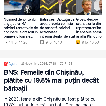
Numărul denunțurilor
Batrîncea: Opoziția va
Grosu, despre
angajaților MAI,
avea propria comisie
scandalurile din jur
privind tentativele de
de anchetă privind
reprezentanților P
corupere, a crescut în
activitatea
În spatele acestora
primele 6 luni ale
întreprinderilor de stat
ar afla Plahotniuc
anului
14 Iul. 14:26
9 Iul. 10:10
9 Iul. 10:50
Agora
23 decembrie 2024, 07:28
7 454
BNS: Femeile din Chișinău,
plătite cu 19,8% mai puțin decât
bărbații
În 2023, femeile din Chișinău au fost plătite cu
19,8% mai puțin decât bărbații. Cea mai mare