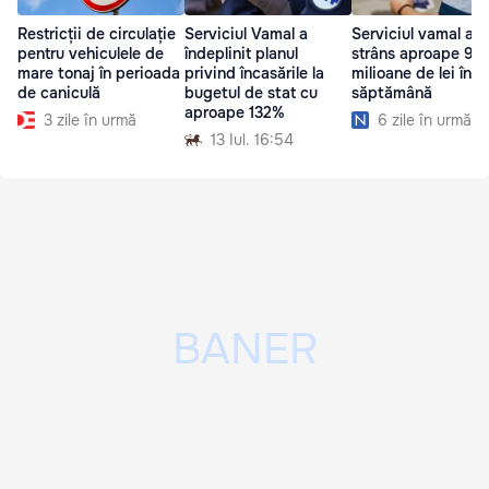
Restricții de circulație
Serviciul Vamal a
Serviciul vamal a
pentru vehiculele de
îndeplinit planul
strâns aproape 98
mare tonaj în perioada
privind încasările la
milioane de lei într
de caniculă
bugetul de stat cu
săptămână
aproape 132%
3 zile în urmă
6 zile în urmă
13 Iul. 16:54