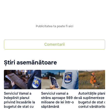
Publicitatea ta poate fi aici
Comentarii
Știri asemănătoare
Serviciul Vamal a
Serviciul vamal a
Autoritățile planifi
îndeplinit planul
strâns aproape 989 de
să suplimenteze
privind încasările la
milioane de lei într-o
bugetul de stat di
bugetul de stat cu
săptămână
contul vânătorilor