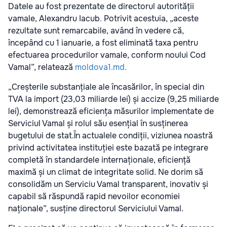
Datele au fost prezentate de directorul autorității
vamale, Alexandru Iacub
.
Potrivit acestuia, „aceste
rezultate sunt remarcabile, având în vedere că,
începând cu 1 ianuarie, a fost eliminată taxa pentru
efectuarea procedurilor vamale, conform noului Cod
Vamal”, relatează
moldova1.md.
„Creșterile substanțiale ale încasărilor, în special din
TVA la import (23,03 miliarde lei) și accize (9,25 miliarde
lei), demonstrează eficiența măsurilor implementate de
Serviciul Vamal și rolul său esențial în susținerea
bugetului de stat.În actualele condiții, viziunea noastră
privind activitatea instituției este bazată pe integrare
completă în standardele internaționale, eficiență
maximă și un climat de integritate solid. Ne dorim să
consolidăm un Serviciu Vamal transparent, inovativ și
capabil să răspundă rapid nevoilor economiei
naționale”, susține directorul Serviciului Vamal.