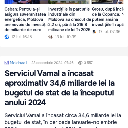
Ceban: Pentru a-și
Investițiile în parcurile
Grosu, după incide
asigura suveranitatea
industriale din
de la Copanca: Nu
energetică, Moldova
Moldova au crescut de
putem amâna
are nevoie de investiții
2,2 ori, până la 316,8
investițiile în apăra
de miliarde de euro
milioane de lei în 2025
17 Iul. 07:36
12 Iul. 16:15
13 Iul. 10:39
Moldova1
23 decembrie 2024, 07:46
3 557
Serviciul Vamal a încasat
aproximativ 34,6 miliarde lei la
bugetul de stat de la începutul
anului 2024
Serviciul Vamal a încasat circa 34,6 miliarde lei la
bugetul de stat, în perioada ianuarie-noiembrie