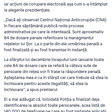
iar acțiuni de corupere electorală așa cum s-a întâmplat
la alegerile prezidențiale.
„Dacă ați observat Centrul Național Anticorupție (CNA)
în fiecare săptămână publică noile procese
administrative pe care le intentează. Sunt aproximativ
84 de dosare penale referitoare la managmentul
rețelelor lui Șor. La o parte din ele urmărirea penală a
fost finalizată și au fost transmise în instanță.
La sfârșitul lui decembrie începutul lunii ianuarie toate
cele 84 de dosare care se referă la câteva sute de
persoane din rețea vor fi trase la răspundere penală.
Așteptarea mea e ca în sfârșit cei care trebuie să stea la
închisoare pentru aceste ilegalități, să stea la
închisoare”, a spus premierul.
El a mai adăugat că, totodată Poliția a finalizat deja
identificarea la absolut toate persoanele, acea listă de
140.000 de telefoane pe care au fost instalate aplicații