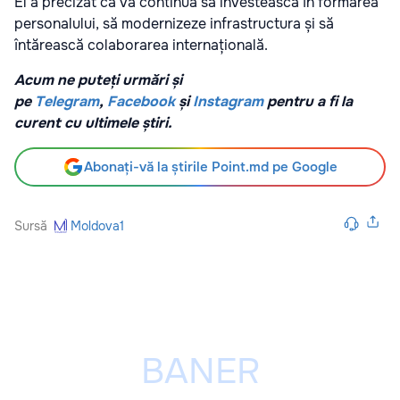
El a precizat că va continua să investească în formarea
personalului, să modernizeze infrastructura și să
întărească colaborarea internațională.
Acum ne puteți urmări și
pe
Telegram
,
Facebook
și
Instagram
pentru a fi la
curent cu ultimele știri.
Abonați-vă la știrile Point.md pe Google
Sursă
Moldova1