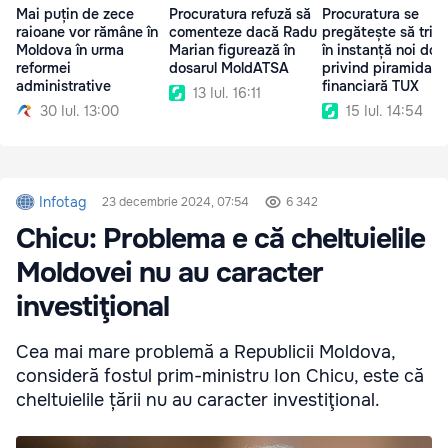
Mai puțin de zece
Procuratura refuză să
Procuratura se
raioane vor rămâne în
comenteze dacă Radu
pregătește să trim
Moldova în urma
Marian figurează în
în instanță noi dos
reformei
dosarul MoldATSA
privind piramida
administrative
financiară TUX
13 Iul. 16:11
30 Iul. 13:00
15 Iul. 14:54
Infotag
23 decembrie 2024, 07:54
6 342
Chicu: Problema e că cheltuielile
Moldovei nu au caracter
investiţional
Cea mai mare problemă a Republicii Moldova,
consideră fostul prim-ministru Ion Chicu, este că
cheltuielile țării nu au caracter investiţional.