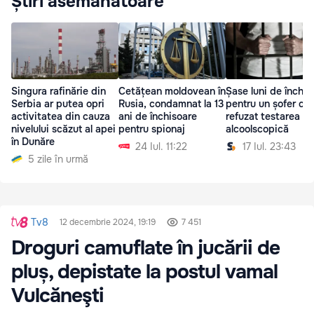
Știri asemănătoare
Singura rafinărie din
Cetățean moldovean în
Șase luni de închis
Serbia ar putea opri
Rusia, condamnat la 13
pentru un șofer car
activitatea din cauza
ani de închisoare
refuzat testarea
nivelului scăzut al apei
pentru spionaj
alcoolscopică
în Dunăre
24 Iul. 11:22
17 Iul. 23:43
5 zile în urmă
Tv8
12 decembrie 2024, 19:19
7 451
Droguri camuflate în jucării de
pluș, depistate la postul vamal
Vulcăneşti