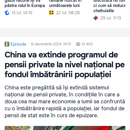
gazul natural își va
rămâne ridicat în
discutată nu formu
păstra rolul în Europa
următoarele luni
ci cum să reducem
cheltuielile
13 Iul. 14:15
22 Iul. 08:29
29 Iul. 11:13
Epravda
12 decembrie 2024, 19:37
12 403
China va extinde programul de
pensii private la nivel național pe
fondul îmbătrânirii populației
China este pregătită să își extindă sistemul
național de pensii private, în condițiile în care a
doua cea mai mare economie a lumii se confruntă
cu o îmbătrânire rapidă a populației, iar fondul de
pensii de stat este în curs de epuizare.