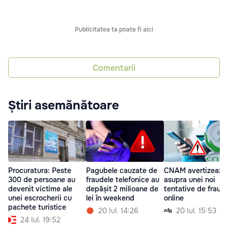
Publicitatea ta poate fi aici
Comentarii
Știri asemănătoare
Procuratura: Peste
Pagubele cauzate de
CNAM avertizează
300 de persoane au
fraudele telefonice au
asupra unei noi
devenit victime ale
depășit 2 milioane de
tentative de fraud
unei escrocherii cu
lei în weekend
online
pachete turistice
20 Iul. 14:26
20 Iul. 15:53
24 Iul. 19:52