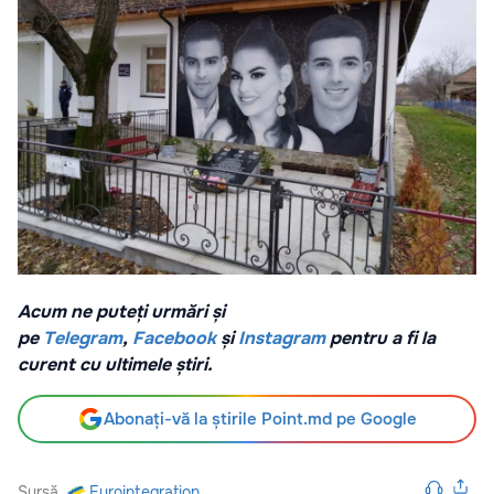
Acum ne puteți urmări și
pe
Telegram
,
Facebook
și
Instagram
pentru a fi la
curent cu ultimele știri.
Abonați-vă la știrile Point.md pe Google
Sursă
Eurointegration