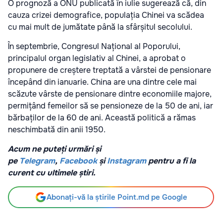
O prognoză a ONU publicată în iulie sugerează că, din
cauza crizei demografice, populația Chinei va scădea
cu mai mult de jumătate până la sfârșitul secolului.
În septembrie, Congresul Național al Poporului,
principalul organ legislativ al Chinei, a aprobat o
propunere de creștere treptată a vârstei de pensionare
începând din ianuarie. China are una dintre cele mai
scăzute vârste de pensionare dintre economiile majore,
permițând femeilor să se pensioneze de la 50 de ani, iar
bărbaților de la 60 de ani. Această politică a rămas
neschimbată din anii 1950.
Acum ne puteți urmări și
pe
Telegram
,
Facebook
și
Instagram
pentru a fi la
curent cu ultimele știri.
Abonați-vă la știrile Point.md pe Google