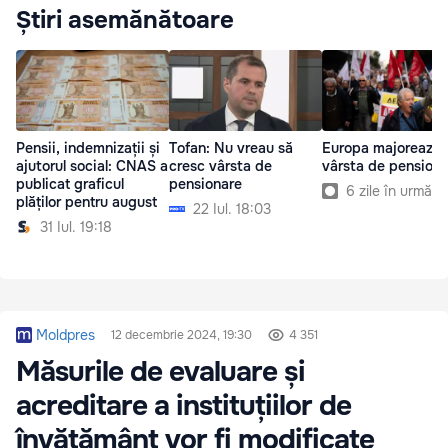
Știri asemănătoare
Pensii, indemnizații și
Tofan: Nu vreau să
Europa majorează
ajutorul social: CNAS a
cresc vârsta de
vârsta de pensiona
publicat graficul
pensionare
6 zile în urmă
plăților pentru august
22 Iul. 18:03
31 Iul. 19:18
Moldpres
12 decembrie 2024, 19:30
4 351
Măsurile de evaluare și
acreditare a instituțiilor de
învățământ vor fi modificate