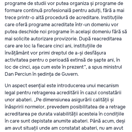
programe de studii vor putea organiza și programe de
formare continuă profesională pentru adulți, fără a mai
trece printr-o altă procedură de acreditare. Instituțiile
care oferă programe acreditate într-un domeniu vor
putea deschide noi programe în același domeniu fără să
mai solicite autorizare provizorie. După reacreditarea
care are loc la fiecare cinci ani, instituțiile de
învățământ vor primi dreptul de a-și desfășura
activitatea pentru o perioadă extinsă de șapte ani, în
loc de cinci, așa cum este în prezent”, a spus ministrul
Dan Perciun în ședința de Guvern.
Un aspect esențial este introducerea unui mecanism
legal pentru retragerea acreditării în cazul constatării
unor abateri. „Pe dimensiunea asigurării calității și
înăspririi normelor, prevedem posibilitatea de a retrage
acreditarea pe durata valabilității acesteia în condițiile
în care sunt depistate anumite abateri. Până acum, deși
am avut situații unde am constatat abateri, nu am avut