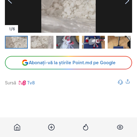
1
/
6
Abonați-vă la știrile Point.md pe Google
Sursă
Tv8