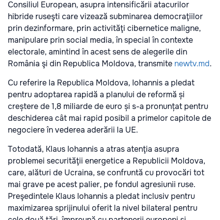
Consiliul European, asupra intensificării atacurilor
hibride ruseşti care vizează subminarea democraţiilor
prin dezinformare, prin activităţi cibernetice maligne,
manipulare prin social media, în special în contexte
electorale, amintind în acest sens de alegerile din
România şi din Republica Moldova, transmite
newtv.md
.
Cu referire la Republica Moldova, Iohannis a pledat
pentru adoptarea rapidă a planului de reformă și
creștere de 1,8 miliarde de euro și s-a pronunțat pentru
deschiderea cât mai rapid posibil a primelor capitole de
negociere în vederea aderării la UE.
Totodată, Klaus Iohannis a atras atenţia asupra
problemei securităţii energetice a Republicii Moldova,
care, alături de Ucraina, se confruntă cu provocări tot
mai grave pe acest palier, pe fondul agresiunii ruse.
Preşedintele Klaus Iohannis a pledat inclusiv pentru
maximizarea sprijinului oferit la nivel bilateral pentru
cele două ţări, împreună cu partenerii europeni şi