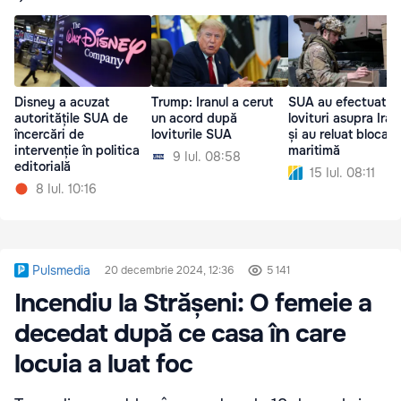
Disney a acuzat
Trump: Iranul a cerut
SUA au efectuat no
autoritățile SUA de
un acord după
lovituri asupra Iran
încercări de
loviturile SUA
și au reluat blocad
intervenție în politica
maritimă
9 Iul. 08:58
editorială
15 Iul. 08:11
8 Iul. 10:16
Pulsmedia
20 decembrie 2024, 12:36
5 141
Incendiu la Strășeni: O femeie a
decedat după ce casa în care
locuia a luat foc