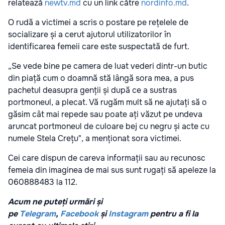
relatează
newtv.md
cu un link către
nordinfo.md
.
O rudă a victimei a scris o postare pe rețelele de
socializare și a cerut ajutorul utilizatorilor în
identificarea femeii care este suspectată de furt.
„Se vede bine pe camera de luat vederi dintr-un butic
din piață cum o doamnă stă lângă sora mea, a pus
pachetul deasupra genții și după ce a sustras
portmoneul, a plecat. Vă rugăm mult să ne ajutați să o
găsim cât mai repede sau poate ați văzut pe undeva
aruncat portmoneul de culoare bej cu negru și acte cu
numele Stela Crețu", a menționat sora victimei.
Cei care dispun de careva informații sau au recunosc
femeia din imaginea de mai sus sunt rugați să apeleze la
060888483 la 112.
Acum ne puteți urmări și
pe
Telegram
,
Facebook
și
Instagram
pentru a fi la