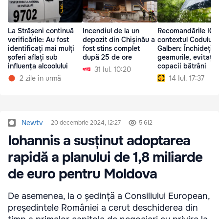
La Strășeni continuă
Incendiul de la un
Recomandările IGS
verificările: Au fost
depozit din Chișinău a
contextul Codului
identificați mai mulți
fost stins complet
Galben: Închideți
șoferi aflați sub
după 25 de ore
geamurile, evitați
influența alcoolului
copacii bătrâni
31 Iul. 10:20
2 zile în urmă
14 Iul. 17:37
Newtv
20 decembrie 2024, 12:27
5 612
Iohannis a susținut adoptarea
rapidă a planului de 1,8 miliarde
de euro pentru Moldova
De asemenea, la o ședință a Consiliului European,
președintele României a cerut deschiderea din