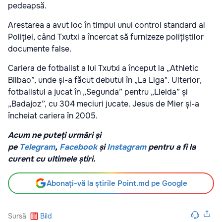
pedeapsă.
Arestarea a avut loc în timpul unui control standard al
Poliției, când Txutxi a încercat să furnizeze polițiștilor
documente false.
Cariera de fotbalist a lui Txutxi a început la „Athletic
Bilbao”, unde și-a făcut debutul în „La Liga". Ulterior,
fotbalistul a jucat în „Segunda” pentru „Lleida” și
„Badajoz”, cu 304 meciuri jucate. Jesus de Mier și-a
încheiat cariera în 2005.
Acum ne puteți urmări și
pe
Telegram
,
Facebook
și
Instagram
pentru a fi la
curent cu ultimele știri.
Abonați-vă la știrile Point.md pe Google
Sursă
Bild