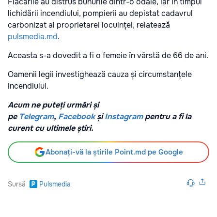
Flăcările au distrus bunurile dintr-o odaie, iar în timpul
lichidării incendiului, pompierii au depistat cadavrul
carbonizat al proprietarei locuinței, relatează
pulsmedia.md
.
Aceasta s-a dovedit a fi o femeie în vârstă de 66 de ani.
Oamenii legii investighează cauza și circumstanțele
incendiului.
Acum ne puteți urmări și
pe
Telegram
,
Facebook
și
Instagram
pentru a fi la
curent cu ultimele știri.
Abonați-vă la știrile Point.md pe Google
Sursă
Pulsmedia