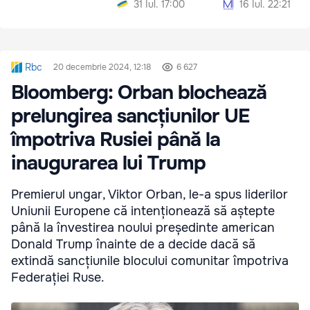
31 Iul. 17:00
16 Iul. 22:21
Rbc
20 decembrie 2024, 12:18
6 627
Bloomberg: Orban blochează
prelungirea sancțiunilor UE
împotriva Rusiei până la
inaugurarea lui Trump
Premierul ungar, Viktor Orban, le-a spus liderilor
Uniunii Europene că intenționează să aștepte
până la învestirea noului președinte american
Donald Trump înainte de a decide dacă să
extindă sancțiunile blocului comunitar împotriva
Federației Ruse.