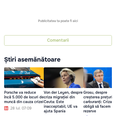
Publicitatea ta poate fi aici
Comentarii
Știri asemănătoare
Porsche va reduce
Von der Leyen, despre
Grosu, despre
încă 5.000 de locuri de
criza migrației din
creșterea prețurilor
muncă din cauza crizei
Ceuta: Este
carburanți: Criza n
inacceptabil, UE va
obligă să facem
28 Iul. 07:09
ajuta Spania
rezerve