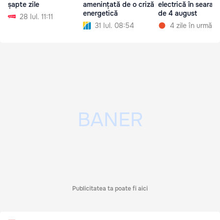
șapte zile
amenințată de o criză
electrică în seara zi
energetică
de 4 august
28 Iul. 11:11
31 Iul. 08:54
4 zile în urmă
Publicitatea ta poate fi aici