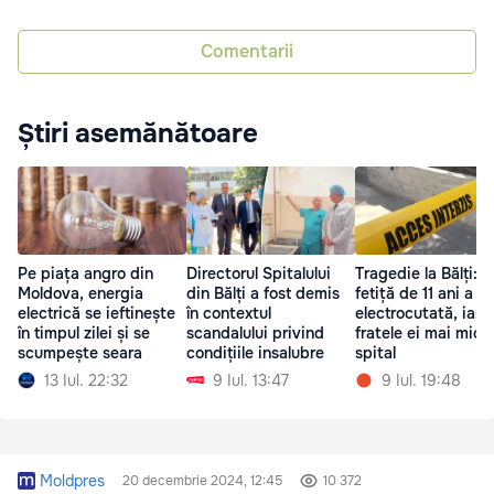
Comentarii
Știri asemănătoare
Pe piața angro din
Directorul Spitalului
Tragedie la Bălți: O
Moldova, energia
din Bălți a fost demis
fetiță de 11 ani a m
electrică se ieftinește
în contextul
electrocutată, iar
în timpul zilei și se
scandalului privind
fratele ei mai mic e
scumpește seara
condițiile insalubre
spital
13 Iul. 22:32
9 Iul. 13:47
9 Iul. 19:48
Moldpres
20 decembrie 2024, 12:45
10 372