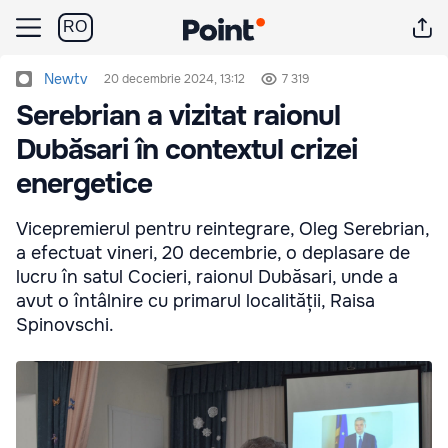
RO
Newtv
20 decembrie 2024, 13:12
7 319
Serebrian a vizitat raionul
Dubăsari în contextul crizei
energetice
Vicepremierul pentru reintegrare, Oleg Serebrian,
a efectuat vineri, 20 decembrie, o deplasare de
lucru în satul Cocieri, raionul Dubăsari, unde a
avut o întâlnire cu primarul localității, Raisa
Spinovschi.