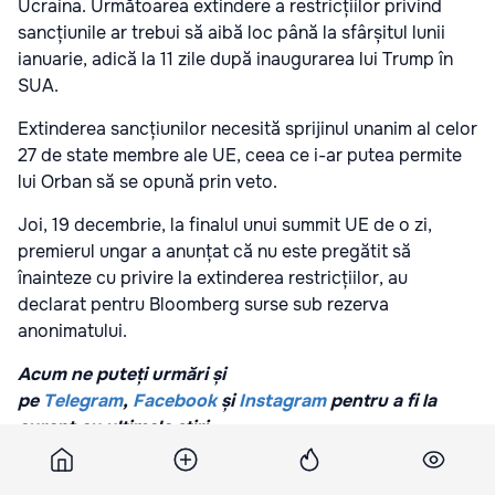
Ucraina. Următoarea extindere a restricțiilor privind
sancțiunile ar trebui să aibă loc până la sfârșitul lunii
ianuarie, adică la 11 zile după inaugurarea lui Trump în
SUA.
Extinderea sancțiunilor necesită sprijinul unanim al celor
27 de state membre ale UE, ceea ce i-ar putea permite
lui Orban să se opună prin veto.
Joi, 19 decembrie, la finalul unui summit UE de o zi,
premierul ungar a anunțat că nu este pregătit să
înainteze cu privire la extinderea restricțiilor, au
declarat pentru Bloomberg surse sub rezerva
anonimatului.
Acum ne puteți urmări și
pe
Telegram
,
Facebook
și
Instagram
pentru a fi la
curent cu ultimele știri.
Abonați-vă la știrile Point.md pe Google