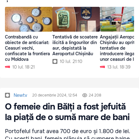
Contrabandă cu
Tentativă de scoatere
Angajații Aeroport
obiecte de anticariat:
ilicită a lingourilor din
Chișinău au oprit 
Ceasuri vechi,
aur, depistată la
tentative de
confiscate la frontiera
Aeroportul Chișinău
introducere ilegală
cu Moldova
unor ceasuri de lux
10 Iul. 21:10
10 Iul. 18:21
13 Iul. 18:39
Newtv
20 decembrie 2024, 12:54
24 208
O femeie din Bălți a fost jefuită
la piață de o sumă mare de bani
Portofelul furat avea 700 de euro și 1.800 de lei.
Cu acești bani, femeia plănuia să cumpere haine