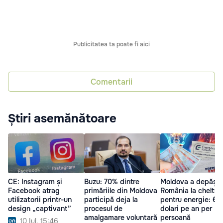
Publicitatea ta poate fi aici
Comentarii
Știri asemănătoare
CE: Instagram și
Buzu: 70% dintre
Moldova a depășit
Facebook atrag
primăriile din Moldova
România la cheltuie
utilizatorii printr-un
participă deja la
pentru energie: 69
design „captivant”
procesul de
dolari pe an per
amalgamare voluntară
persoană
10 Iul. 15:46