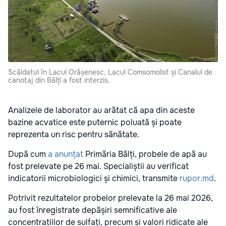
Scăldatul în Lacul Orășenesc, Lacul Comsomolist și Canalul de
canotaj din Bălți a fost interzis.
Analizele de laborator au arătat că apa din aceste
bazine acvatice este puternic poluată și poate
reprezenta un risc pentru sănătate.
După cum
a anunțat
Primăria Bălți, probele de apă au
fost prelevate pe 26 mai. Specialiștii au verificat
indicatorii microbiologici și chimici, transmite
rupor.md
.
Potrivit rezultatelor probelor prelevate la 26 mai 2026,
au fost înregistrate depășiri semnificative ale
concentrațiilor de sulfați, precum și valori ridicate ale