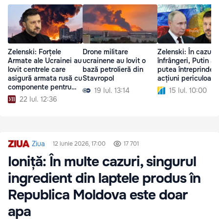
Zelenski: Forțele
Drone militare
Zelenski: În cazul 
Armate ale Ucrainei au
ucrainene au lovit o
înfrângeri, Putin ar
lovit centrele care
bază petrolieră din
putea întreprinde
asigură armata rusă cu
Stavropol
acțiuni periculoase
componente pentru
19 Iul. 13:14
15 Iul. 10:00
drone
22 Iul. 12:36
Ziua
12 iunie 2026, 17:00
17 701
Ioniță: În multe cazuri, singurul
ingredient din laptele produs în
Republica Moldova este doar
apa