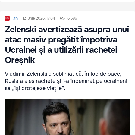
Tsn
12 iunie 2026, 17:04
16 686
Zelenski avertizează asupra unui
atac masiv pregătit împotriva
Ucrainei și a utilizării rachetei
Oreșnik
Vladimir Zelenski a subliniat că, în loc de pace,
Rusia a ales rachete și i-a îndemnat pe ucraineni
să „își protejeze viețile”.