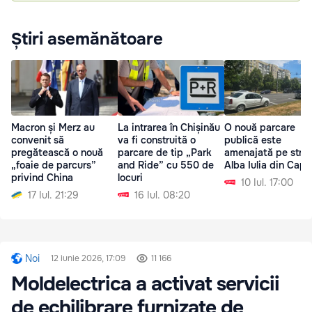
Știri asemănătoare
Macron și Merz au
La intrarea în Chișinău
O nouă parcare
convenit să
va fi construită o
publică este
pregătească o nouă
parcare de tip „Park
amenajată pe stra
„foaie de parcurs”
and Ride” cu 550 de
Alba Iulia din Capi
privind China
locuri
10 Iul. 17:00
17 Iul. 21:29
16 Iul. 08:20
Noi
12 iunie 2026, 17:09
11 166
Moldelectrica a activat servicii
de echilibrare furnizate de