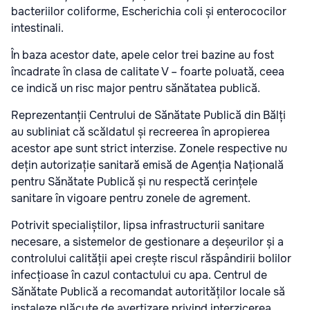
bacteriilor coliforme, Escherichia coli și enterococilor
intestinali.
În baza acestor date, apele celor trei bazine au fost
încadrate în clasa de calitate V – foarte poluată, ceea
ce indică un risc major pentru sănătatea publică.
Reprezentanții Centrului de Sănătate Publică din Bălți
au subliniat că scăldatul și recreerea în apropierea
acestor ape sunt strict interzise. Zonele respective nu
dețin autorizație sanitară emisă de Agenția Națională
pentru Sănătate Publică și nu respectă cerințele
sanitare în vigoare pentru zonele de agrement.
Potrivit specialiștilor, lipsa infrastructurii sanitare
necesare, a sistemelor de gestionare a deșeurilor și a
controlului calității apei crește riscul răspândirii bolilor
infecțioase în cazul contactului cu apa. Centrul de
Sănătate Publică a recomandat autorităților locale să
instaleze plăcuțe de avertizare privind interzicerea