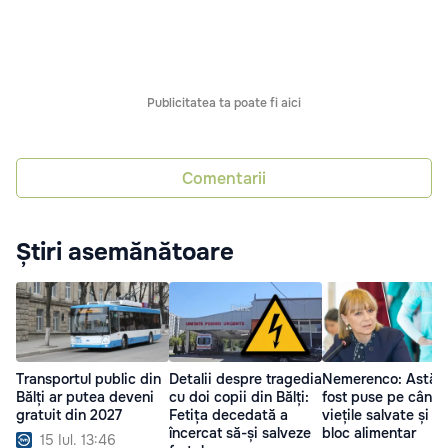
Publicitatea ta poate fi aici
Comentarii
Știri asemănătoare
Transportul public din
Detalii despre tragedia
Nemerenco: Astăzi
Bălți ar putea deveni
cu doi copii din Bălți:
fost puse pe cânta
gratuit din 2027
Fetița decedată a
viețile salvate și u
încercat să-și salveze
bloc alimentar
15 Iul. 13:46