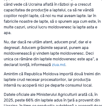
când vede că Ucraina aflată în război și-a crescut
capacitatea de producție a laptelui, ca să ne vândă
copiilor noștri lapte, că noi nu mai aveam lapte. Iar în
fabricile noastre de lapte, să o spunem așa cum este, în
multe cazuri, unicul lucru moldovenesc la lapte asta e
apa.
Nu, dar dacă ne uităm atent, aducem praf, dar el e
degresat. Aducem grăsimile separat, punem apa
moldovenească și vindem lapte moldovenesc. Deci
unica ce rămâne din laptele moldovenesc este apa”, a
declarat Ioniță, informează
ziua.md
.
Amintim că Republica Moldova importă două treimi din
laptele crud necesar procesatorilor, iar producția
internă nu acoperă nici pe departe consumul local.
Datele oficiale ale Ministerului Agriculturii arată că, în
2025, peste 66% din laptele adus în țară a provenit din
Ucraina, în timp ce producția autohtonă a acoperit doar