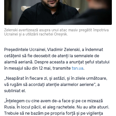
Zelenski avertizează asupra unui atac masiv pregătit împotriva
Ucrainei și a utilizării rachetei Oreșnik.
Președintele Ucrainei, Vladimir Zelenski, a îndemnat
cetățenii să fie deosebit de atenți la semnalele de
alarmă aeriană. Despre aceasta a anunțat șeful statului
în mesajul său din 12 mai, transmite
tsn.ua
.
„Neapărat în fiecare zi, și astăzi, și în zilele următoare,
vă rugăm să acordați atenție alarmelor aeriene”, a
subliniat el.
„Înțelegem cu cine avem de-a face și pe ce mizează
Rusia. În locul păcii, ei aleg rachetele. Nu au alte atuuri.
Trebuie să ne bazăm pe propria forță și pe vigilența