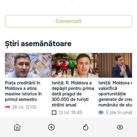
Comentarii
Știri asemănătoare
Piața creditării în
Ioniță: R. Moldova a
Ioniță: Moldova nu
Moldova a atins
depășit pentru prima
valorifică
maxime istorice în
dată pragul de
oportunitățile
primul semestru
300.000 de turiști
generate de creșt
străini anual
numărului de stude
26 Iul. 12:00
străini
12 Iul. 19:45
5 zile în urmă