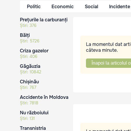
Politic
Economic
Social
Incidente
Prețurile la carburanți
Știri:
376
Bălți
Știri:
5726
La momentul dat artic
câteva minute.
Criza gazelor
Știri:
406
Înapoi la articolul o
Găgăuzia
Știri:
10842
Chișinău
Știri:
767
Accidente în Moldova
Știri:
7818
Nu războiului
Știri:
131
Transnistria