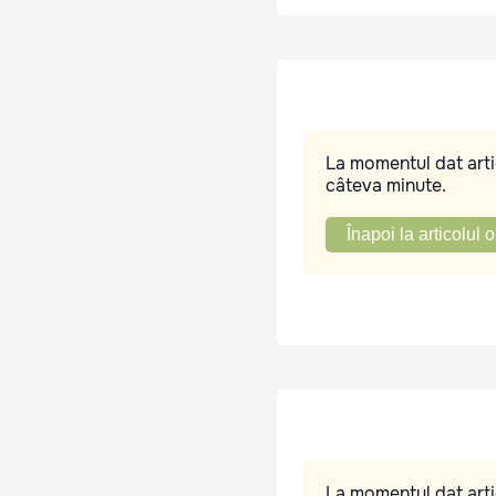
La momentul dat artic
câteva minute.
Înapoi la articolul o
La momentul dat artic