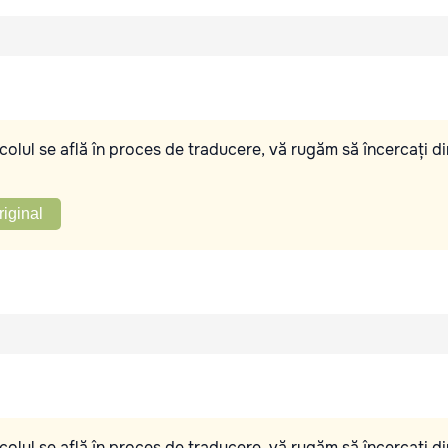
olul se află în proces de traducere, vă rugăm să încercați di
riginal
olul se află în proces de traducere, vă rugăm să încercați di