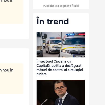
n nou în
Publicitatea ta poate fi aici
În trend
În sectorul Ciocana din
Capitală, poliția a desfășurat
n nou în
măsuri de control al circulației
rutiere