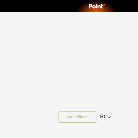
⌵
RO
Autentificare