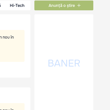
ă
Hi-Tech
Anunță o știre
n nou în