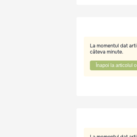
La momentul dat artic
câteva minute.
Înapoi la articolul o
La momentul dat artic