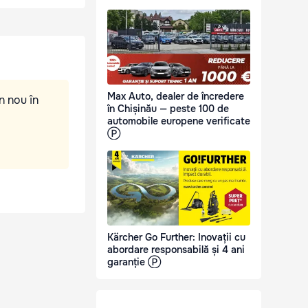
Max Auto, dealer de încredere
n nou în
în Chișinău — peste 100 de
automobile europene verificate
Ⓟ
Kärcher Go Further: Inovații cu
abordare responsabilă și 4 ani
garanție Ⓟ