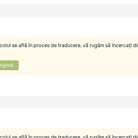
olul se află în proces de traducere, vă rugăm să încercați di
riginal
olul se află în proces de traducere, vă rugăm să încercați di