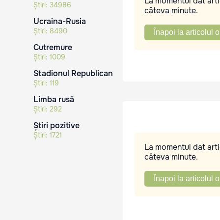
La momentul dat artic
Știri:
34986
câteva minute.
Ucraina-Rusia
Știri:
8490
Înapoi la articolul o
Cutremure
Știri:
1009
Stadionul Republican
Știri:
119
Limba rusă
Știri:
292
Știri pozitive
Știri:
1721
La momentul dat artic
câteva minute.
Înapoi la articolul o