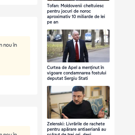
Tofan: Moldovenii cheltuiesc
pentru jocuri de noroc
aproximativ 10 miliarde de lei
pe an
n nou în
Curtea de Apel a menținut în
vigoare condamnarea fostului
deputat Sergiu Stati
Zelenski: Livrările de rachete
pentru apărare antiaeriană au
n nou în
scăzut de trei ori, deși