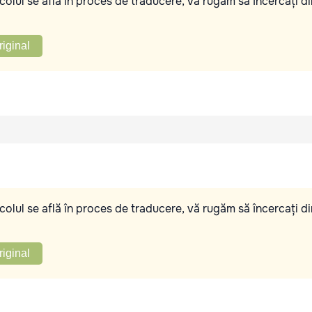
olul se află în proces de traducere, vă rugăm să încercați di
riginal
olul se află în proces de traducere, vă rugăm să încercați di
riginal