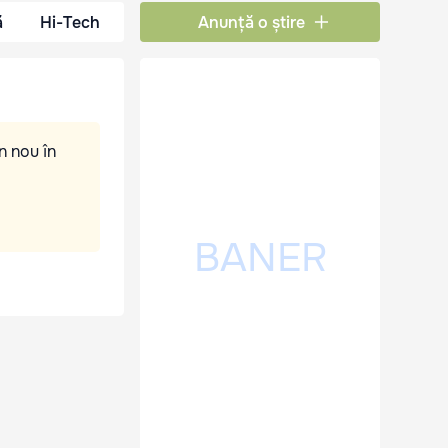
ă
Hi-Tech
Anunță o știre
n nou în