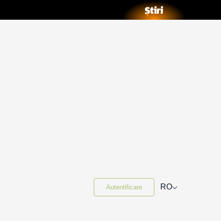
⌵
RO
Autentificare