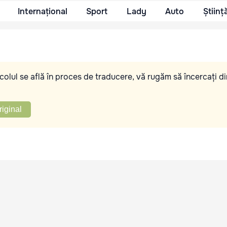
Internațional
Sport
Lady
Auto
Științ
olul se află în proces de traducere, vă rugăm să încercați di
riginal