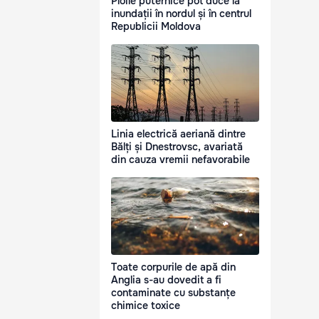
Ploile puternice pot duce la
inundații în nordul și în centrul
Republicii Moldova
Linia electrică aeriană dintre
Bălți și Dnestrovsc, avariată
din cauza vremii nefavorabile
Toate corpurile de apă din
Anglia s-au dovedit a fi
contaminate cu substanțe
chimice toxice