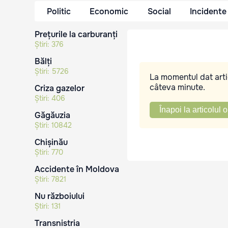
Politic
Economic
Social
Incidente
Prețurile la carburanți
Știri:
376
Bălți
Știri:
5726
La momentul dat artic
câteva minute.
Criza gazelor
Știri:
406
Înapoi la articolul o
Găgăuzia
Știri:
10842
Chișinău
Știri:
770
Accidente în Moldova
Știri:
7821
Nu războiului
Știri:
131
Transnistria