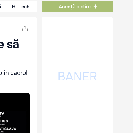
ă
Hi-Tech
Anunță o știre
e să
 în cadrul