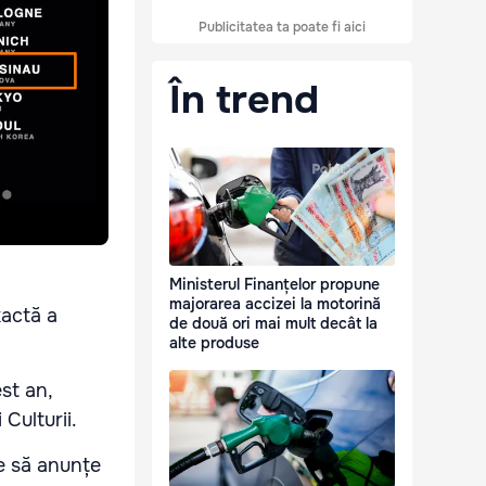
Publicitatea ta poate fi aici
În trend
Ministerul Finanțelor propune
majorarea accizei la motorină
xactă a
de două ori mai mult decât la
alte produse
est an,
Culturii.
te să anunțe