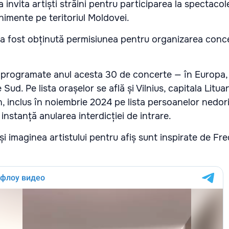
a invita artiști străini pentru participarea la spectacol
enimente pe teritoriul Moldovei.
 a fost obținută permisiunea pentru organizarea concer
re programate anul acesta 30 de concerte — în Europa
ud. Pe lista orașelor se află și Vilnius, capitala Lituani
, inclus în noiembrie 2024 pe lista persoanelor nedori
 instanță anularea interdicției de intrare.
i imaginea artistului pentru afiș sunt inspirate de Fr