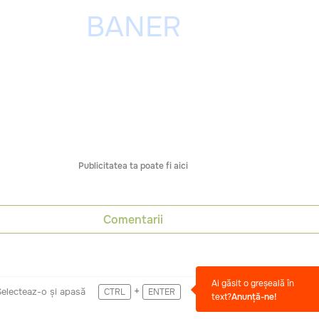
Publicitatea ta poate fi aici
Comentarii
Ai găsit o greșeală în
+
Selecteaz-o și apasă
CTRL
ENTER
text?
Anunță-ne!