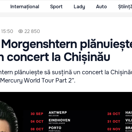
Internațional
Sport
Lady
Auto
Științ
 15:50
22 850
 Morgenshtern plănuieșt
n concert la Chișinău
ern plănuiește să susțină un concert la Chișinău
„Mercury World Tour Part 2”.