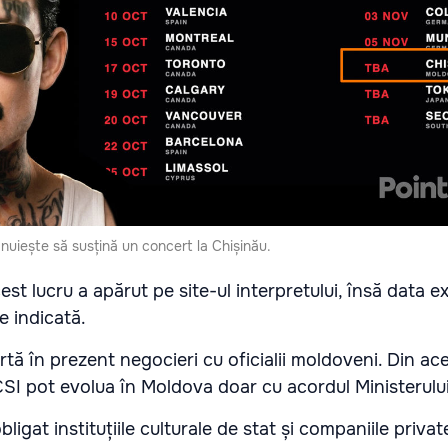
uiește să susțină un concert la Chișinău.
st lucru a apărut pe site-ul interpretului, însă data e
e indicată.
artă în prezent negocieri cu oficialii moldoveni. Din ac
e CSI pot evolua în Moldova doar cu acordul Ministerului 
obligat instituțiile culturale de stat și companiile priva