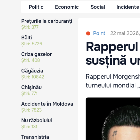
Politic
Economic
Social
Incidente
Prețurile la carburanți
Știri:
377
22 mai 2026,
Point
Bălți
Rapperul
Știri:
5726
Criza gazelor
susțină u
Știri:
408
Găgăuzia
Rapperul Morgensht
Știri:
10842
turneului mondial 
Chișinău
Știri:
771
Accidente în Moldova
Știri:
7823
Nu războiului
Știri:
131
Transnistria