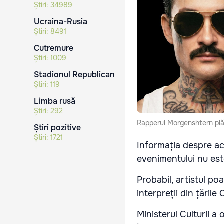
Știri:
34989
Ucraina-Rusia
Știri:
8491
Cutremure
Știri:
1009
Stadionul Republican
Știri:
119
Limba rusă
Știri:
292
Rapperul Morgenshtern plăn
Știri pozitive
Știri:
1721
Informația despre ace
evenimentului nu est
Probabil, artistul po
interpreții din țăril
Ministerul Culturii a 