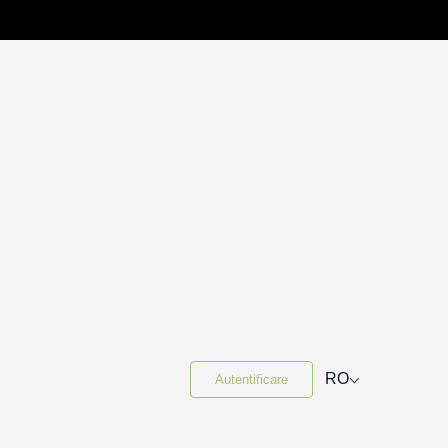
⌵
RO
Autentificare