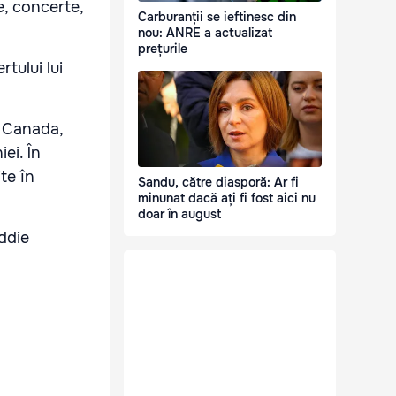
e, concerte,
Carburanții se ieftinesc din
nou: ANRE a actualizat
prețurile
tului lui
, Canada,
ei. În
te în
Sandu, către diasporă: Ar fi
minunat dacă ați fi fost aici nu
doar în august
eddie