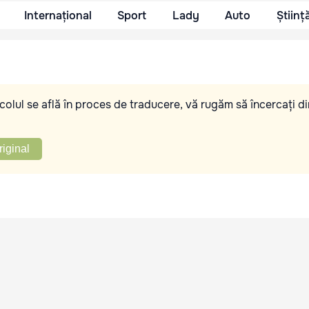
Internațional
Sport
Lady
Auto
Științ
olul se află în proces de traducere, vă rugăm să încercați di
riginal