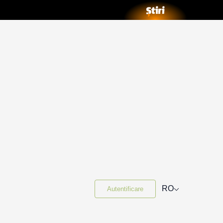
⌵
RO
Autentificare