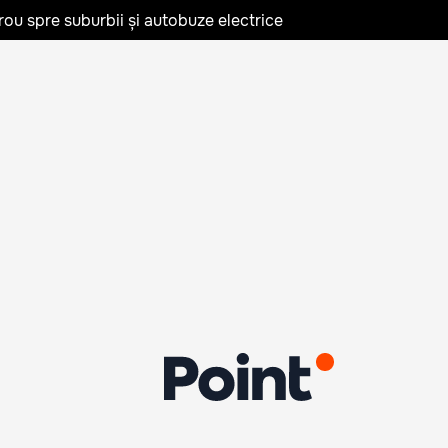
rou spre suburbii și autobuze electrice