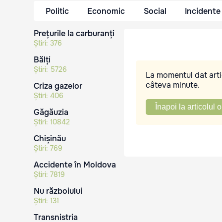
Politic
Economic
Social
Incidente
Prețurile la carburanți
Știri:
376
Bălți
Știri:
5726
La momentul dat artic
câteva minute.
Criza gazelor
Știri:
406
Înapoi la articolul o
Găgăuzia
Știri:
10842
Chișinău
Știri:
769
Accidente în Moldova
Știri:
7819
Nu războiului
Știri:
131
Transnistria