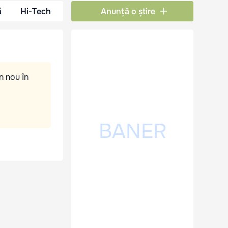
ă
Hi-Tech
Anunță o știre
n nou în