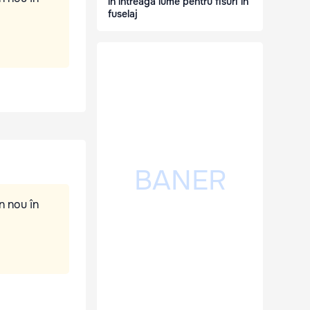
în întreaga lume pentru fisuri în
fuselaj
n nou în