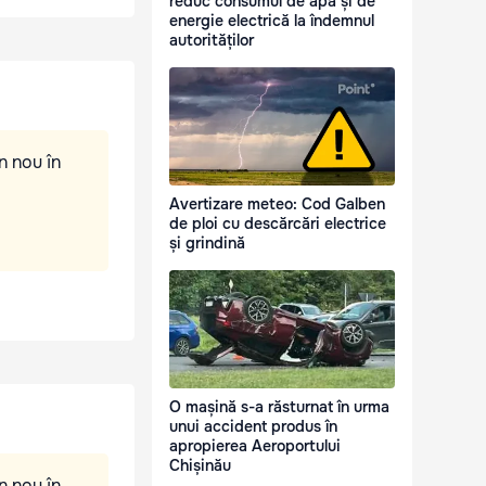
reduc consumul de apă și de
energie electrică la îndemnul
autorităților
n nou în
Avertizare meteo: Cod Galben
de ploi cu descărcări electrice
și grindină
O mașină s-a răsturnat în urma
unui accident produs în
apropierea Aeroportului
Chișinău
n nou în