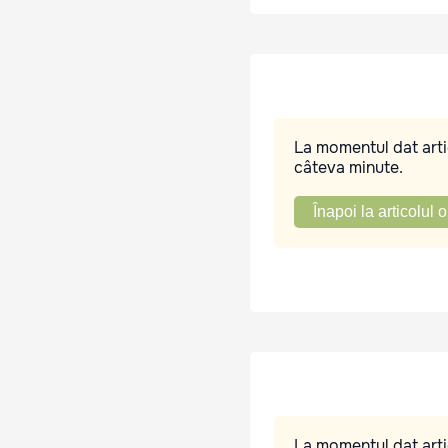
La momentul dat artic
câteva minute.
Înapoi la articolul o
La momentul dat artic