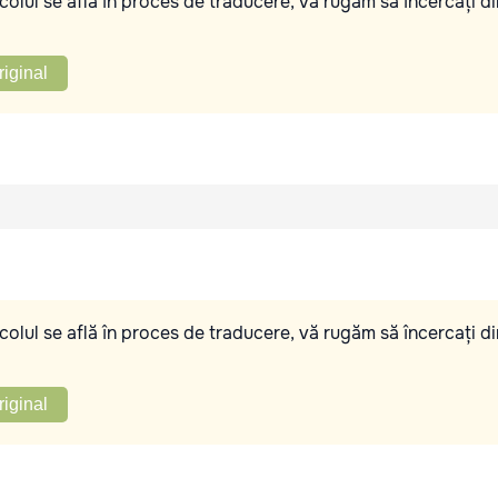
olul se află în proces de traducere, vă rugăm să încercați di
riginal
olul se află în proces de traducere, vă rugăm să încercați di
riginal