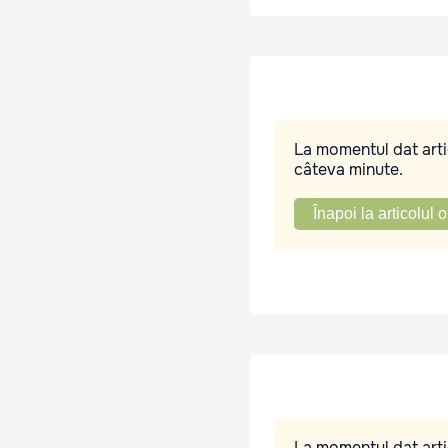
La momentul dat artic
câteva minute.
Înapoi la articolul o
La momentul dat artic