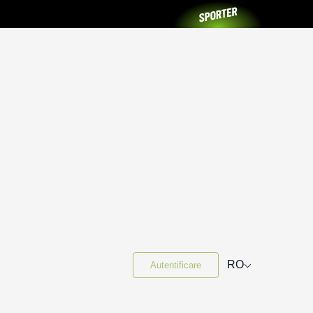
⌵
RO
Autentificare