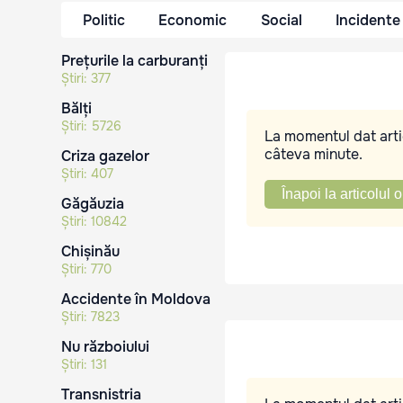
Politic
Economic
Social
Incidente
Prețurile la carburanți
Știri:
377
Bălți
Știri:
5726
La momentul dat artic
câteva minute.
Criza gazelor
Știri:
407
Înapoi la articolul o
Găgăuzia
Știri:
10842
Chișinău
Știri:
770
Accidente în Moldova
Știri:
7823
Nu războiului
Știri:
131
Transnistria