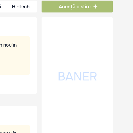
ă
Hi-Tech
Anunță o știre
n nou în