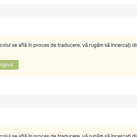
olul se află în proces de traducere, vă rugăm să încercați di
riginal
olul se află în proces de traducere, vă rugăm să încercați di