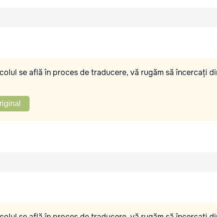
olul se află în proces de traducere, vă rugăm să încercați di
riginal
olul se află în proces de traducere, vă rugăm să încercați di