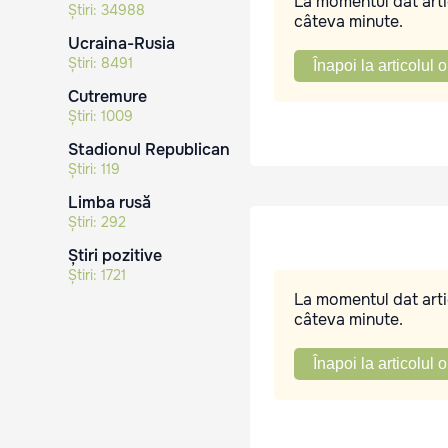
La momentul dat artic
Știri:
34988
câteva minute.
Ucraina-Rusia
Știri:
8491
Înapoi la articolul o
Cutremure
Știri:
1009
Stadionul Republican
Știri:
119
Limba rusă
Știri:
292
Știri pozitive
Știri:
1721
La momentul dat artic
câteva minute.
Înapoi la articolul o