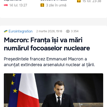
15 Iul. 23:38
14 Iul. 13:27
3 zile în urmă
Eurointegration
2 martie 2026, 19:18
3 354
Macron: Franța își va mări
numărul focoaselor nucleare
Președintele francez Emmanuel Macron a
anunțat extinderea arsenalului nuclear al țării.