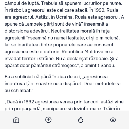
câmpul de luptă. Trebuie să spunem lucrurilor pe nume.
În război, agresorul este cel care atacă. În 1992, Rusia
era agresorul. Astăzi, în Ucraina, Rusia este agresorul. A
spune că „ambele părți sunt de vină” înseamnă a
distorsiona adevărul. Neutralitatea morală în fața
agresiunii înseamnă nu numai lașitate, ci și o minciună.
Iar solidaritatea dintre popoarele care au cunoscut
agresiunea este o datorie. Republica Moldova nu a
invadat teritorii străine. Nu a declanșat războaie. Și-a
apărat doar pământul strămoșesc”, a amintit Sandu.
Ea a subliniat că până în ziua de azi, „agresiunea
împotriva țării noastre nu a dispărut. Doar metodele s-
au schimbat.”
„Dacă în 1992 agresiunea venea prin tancuri, astăzi vine
prin propagandă, manipulare și dezinformare. Trăim în
condițiile unui adevărat război cognitiv — un război
care vizează memoria și identitatea. Un război care