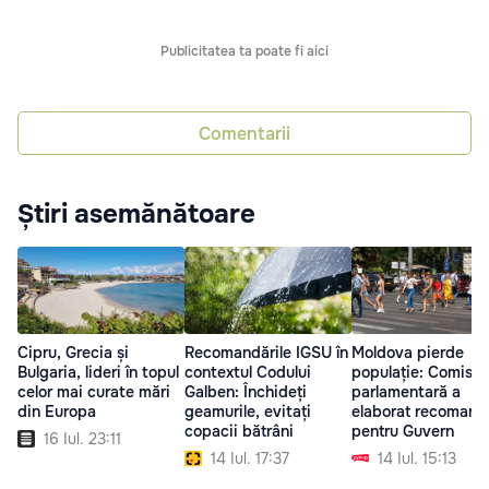
Publicitatea ta poate fi aici
Comentarii
Știri asemănătoare
Cipru, Grecia și
Recomandările IGSU în
Moldova pierde
Bulgaria, lideri în topul
contextul Codului
populație: Comisia
celor mai curate mări
Galben: Închideți
parlamentară a
din Europa
geamurile, evitați
elaborat recomand
copacii bătrâni
pentru Guvern
16 Iul. 23:11
14 Iul. 17:37
14 Iul. 15:13