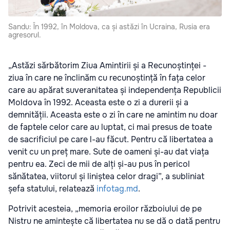
Sandu: În 1992, în Moldova, ca și astăzi în Ucraina, Rusia era
agresorul.
„Astăzi sărbătorim Ziua Amintirii și a Recunoștinței -
ziua în care ne înclinăm cu recunoștință în fața celor
care au apărat suveranitatea și independența Republicii
Moldova în 1992. Aceasta este o zi a durerii și a
demnității. Aceasta este o zi în care ne amintim nu doar
de faptele celor care au luptat, ci mai presus de toate
de sacrificiul pe care l-au făcut. Pentru că libertatea a
venit cu un preț mare. Sute de oameni și-au dat viața
pentru ea. Zeci de mii de alți și-au pus în pericol
sănătatea, viitorul și liniștea celor dragi”, a subliniat
șefa statului, relatează
infotag.md
.
Potrivit acesteia, „memoria eroilor războiului de pe
Nistru ne amintește că libertatea nu se dă o dată pentru