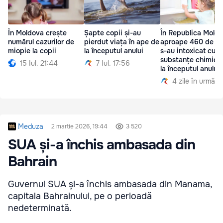
În Moldova crește
Șapte copii și-au
În Republica Moldo
numărul cazurilor de
pierdut viața în ape de
aproape 460 de co
miopie la copii
la începutul anului
s-au intoxicat cu
substanțe chimice
15 Iul. 21:44
7 Iul. 17:56
la începutul anului
4 zile în urmă
Meduza
2 martie 2026, 19:44
3 520
SUA și-a închis ambasada din
Bahrain
Guvernul SUA și-a închis ambasada din Manama,
capitala Bahrainului, pe o perioadă
nedeterminată.