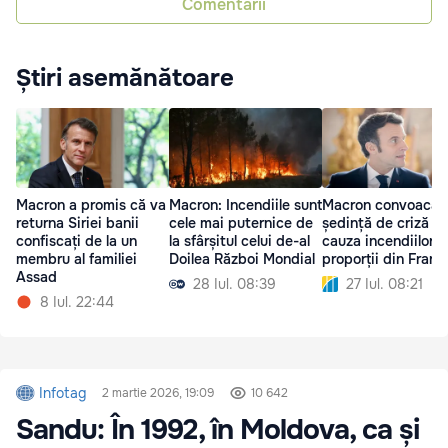
Comentarii
Știri asemănătoare
Macron a promis că va
Macron: Incendiile sunt
Macron convoacă 
returna Siriei banii
cele mai puternice de
ședință de criză di
confiscați de la un
la sfârșitul celui de-al
cauza incendiilor 
membru al familiei
Doilea Război Mondial
proporții din Franț
Assad
28 Iul. 08:39
27 Iul. 08:21
8 Iul. 22:44
Infotag
2 martie 2026, 19:09
10 642
Sandu: În 1992, în Moldova, ca și