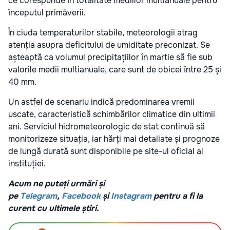
ce corespunde în totalitate mediilor multianuale pentru
începutul primăverii.
În ciuda temperaturilor stabile, meteorologii atrag
atenția asupra deficitului de umiditate preconizat. Se
așteaptă ca volumul precipitațiilor în martie să fie sub
valorile medii multianuale, care sunt de obicei între 25 și
40 mm.
Un astfel de scenariu indică predominarea vremii
uscate, caracteristică schimbărilor climatice din ultimii
ani. Serviciul hidrometeorologic de stat continuă să
monitorizeze situația, iar hărți mai detaliate și prognoze
de lungă durată sunt disponibile pe site-ul oficial al
instituției.
Acum ne puteți urmări și
pe
Telegram
,
Facebook
și
Instagram
pentru a fi la
curent cu ultimele știri.