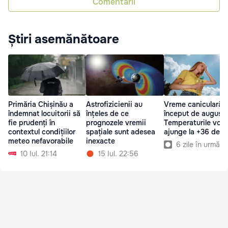
Comentarii
Știri asemănătoare
Primăria Chișinău a
Astrofizicienii au
Vreme caniculară l
îndemnat locuitorii să
înțeles de ce
început de august:
fie prudenți în
prognozele vremii
Temperaturile vor
contextul condițiilor
spațiale sunt adesea
ajunge la +36 de g
meteo nefavorabile
inexacte
6 zile în urmă
10 Iul. 21:14
15 Iul. 22:56