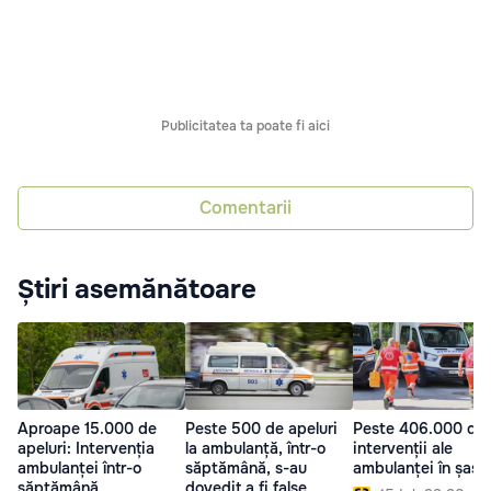
Publicitatea ta poate fi aici
Comentarii
Știri asemănătoare
Aproape 15.000 de
Peste 500 de apeluri
Peste 406.000 de
apeluri: Intervenția
la ambulanță, într-o
intervenții ale
ambulanței într-o
săptămână, s-au
ambulanței în șase 
săptămână
dovedit a fi false