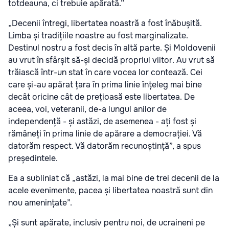
totdeauna, ci trebuie apărată.”
„Decenii întregi, libertatea noastră a fost înăbușită.
Limba și tradițiile noastre au fost marginalizate.
Destinul nostru a fost decis în altă parte. Și Moldovenii
au vrut în sfârșit să-și decidă propriul viitor. Au vrut să
trăiască într-un stat în care vocea lor contează. Cei
care și-au apărat țara în prima linie înțeleg mai bine
decât oricine cât de prețioasă este libertatea. De
aceea, voi, veteranii, de-a lungul anilor de
independență - și astăzi, de asemenea - ați fost și
rămâneți în prima linie de apărare a democrației. Vă
datorăm respect. Vă datorăm recunoștință”, a spus
președintele.
Ea a subliniat că „astăzi, la mai bine de trei decenii de la
acele evenimente, pacea și libertatea noastră sunt din
nou amenințate”.
„Și sunt apărate, inclusiv pentru noi, de ucraineni pe