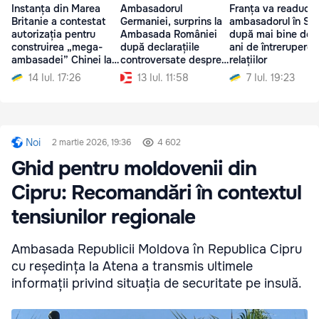
Instanța din Marea
Ambasadorul
Franța va readuce
Britanie a contestat
Germaniei, surprins la
ambasadorul în Sir
autorizația pentru
Ambasada României
după mai bine de 
construirea „mega-
după declarațiile
ani de întrerupere 
ambasadei” Chinei la
controversate despre
relațiilor
Londra
Moldova
14 Iul. 17:26
13 Iul. 11:58
7 Iul. 19:23
Noi
2 martie 2026, 19:36
4 602
Ghid pentru moldovenii din
Cipru: Recomandări în contextul
tensiunilor regionale
Ambasada Republicii Moldova în Republica Cipru
cu reședința la Atena a transmis ultimele
informații privind situația de securitate pe insulă.