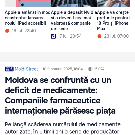
Apple a amânat în mod
Apple a depășit Nvidia
Apple va crește
neașteptat lansarea
și a devenit cea mai
prețurile pentru iP
noului iPad accesibil
valoroasă companie
18 Pro și iPhone 18
din lume
Max
16 Iul. 22:40
17 Iul. 20:54
23 Iul. 07:00
Mold-Street
10 februarie 2025, 16:04
15 074
Moldova se confruntă cu un
deficit de medicamente:
Companiile farmaceutice
internaționale părăsesc piața
Pe lângă scăderea numărului de medicamente
autorizate, în ultimii ani o serie de producători