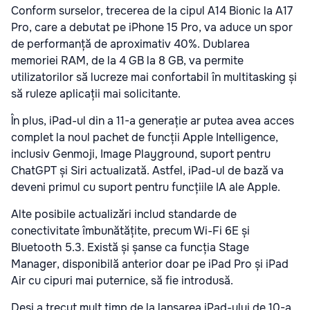
Conform surselor, trecerea de la cipul A14 Bionic la A17
Pro, care a debutat pe iPhone 15 Pro, va aduce un spor
de performanță de aproximativ 40%. Dublarea
memoriei RAM, de la 4 GB la 8 GB, va permite
utilizatorilor să lucreze mai confortabil în multitasking și
să ruleze aplicații mai solicitante.
În plus, iPad-ul din a 11-a generație ar putea avea acces
complet la noul pachet de funcții Apple Intelligence,
inclusiv Genmoji, Image Playground, suport pentru
ChatGPT și Siri actualizată. Astfel, iPad-ul de bază va
deveni primul cu suport pentru funcțiile IA ale Apple.
Alte posibile actualizări includ standarde de
conectivitate îmbunătățite, precum Wi-Fi 6E și
Bluetooth 5.3. Există și șanse ca funcția Stage
Manager, disponibilă anterior doar pe iPad Pro și iPad
Air cu cipuri mai puternice, să fie introdusă.
Deși a trecut mult timp de la lansarea iPad-ului de 10-a