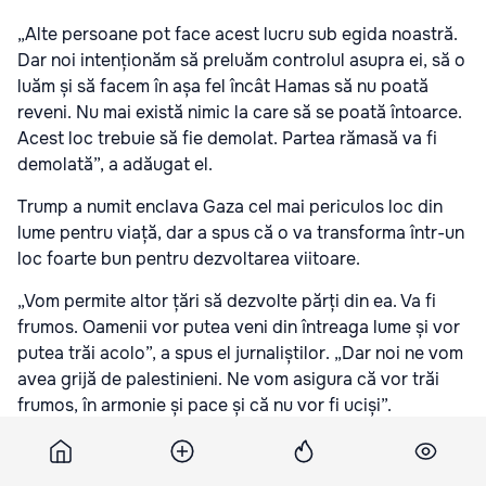
„Alte persoane pot face acest lucru sub egida noastră.
Dar noi intenționăm să preluăm controlul asupra ei, să o
luăm și să facem în așa fel încât Hamas să nu poată
reveni. Nu mai există nimic la care să se poată întoarce.
Acest loc trebuie să fie demolat. Partea rămasă va fi
demolată”, a adăugat el.
Trump a numit enclava Gaza cel mai periculos loc din
lume pentru viață, dar a spus că o va transforma într-un
loc foarte bun pentru dezvoltarea viitoare.
„Vom permite altor țări să dezvolte părți din ea. Va fi
frumos. Oamenii vor putea veni din întreaga lume și vor
putea trăi acolo”, a spus el jurnaliștilor. „Dar noi ne vom
avea grijă de palestinieni. Ne vom asigura că vor trăi
frumos, în armonie și pace și că nu vor fi uciși”.
Președintele SUA și-a anunțat planul de a prelua Gaza
aproape o săptămână în urmă, după o întâlnire la Casa