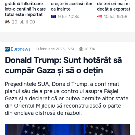
grădină înfloritoare
crește în același ritm
de trei ori mai mul
într-o cantină în care
ca înainte
decât a exportat
totul este importat
9 Iul. 10:34
10 Iul. 15:58
20 Iul. 11:00
Euronews
10 februarie 2025, 15:51
18 774
Donald Trump: Sunt hotărât să
cumpăr Gaza și să o dețin
Președintele SUA, Donald Trump, a confirmat
planul său de a prelua controlul asupra Fâșiei
Gaza și a declarat că ar putea permite altor state
din Orientul Mijlociu să reconstruiască o parte
din enclava distrusă de război.