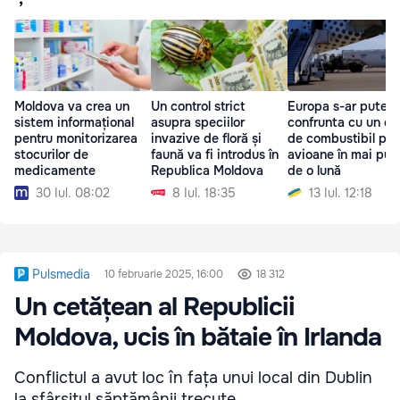
Moldova va crea un
Un control strict
Europa s-ar putea
sistem informațional
asupra speciilor
confrunta cu un def
pentru monitorizarea
invazive de floră și
de combustibil pen
stocurilor de
faună va fi introdus în
avioane în mai puț
medicamente
Republica Moldova
de o lună
30 Iul. 08:02
8 Iul. 18:35
13 Iul. 12:18
Pulsmedia
10 februarie 2025, 16:00
18 312
Un cetățean al Republicii
Moldova, ucis în bătaie în Irlanda
Conflictul a avut loc în fața unui local din Dublin
la sfârșitul săptămânii trecute.