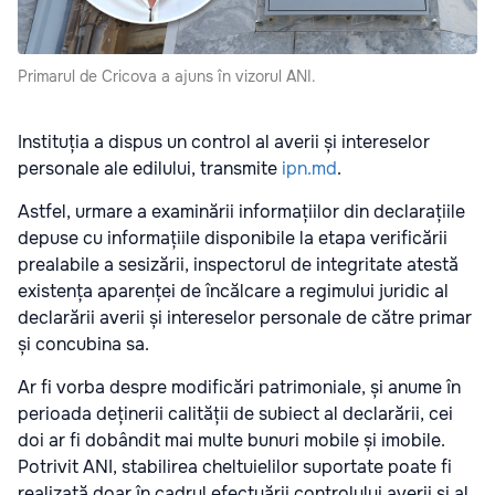
Primarul de Cricova a ajuns în vizorul ANI.
Instituția a dispus un control al averii și intereselor
personale ale edilului, transmite
ipn.md
.
Astfel, urmare a examinării informațiilor din declarațiile
depuse cu informațiile disponibile la etapa verificării
prealabile a sesizării, inspectorul de integritate atestă
existența aparenței de încălcare a regimului juridic al
declarării averii și intereselor personale de către primar
și concubina sa.
Ar fi vorba despre modificări patrimoniale, și anume în
perioada deținerii calității de subiect al declarării, cei
doi ar fi dobândit mai multe bunuri mobile și imobile.
Potrivit ANI, stabilirea cheltuielilor suportate poate fi
realizată doar în cadrul efectuării controlului averii și al