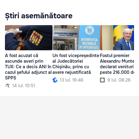
Știri asemănătoare
A fost acuzat că
Un fost vicepreședinte
Fostul premier
ascunde averi prin
al Judecătoriei
Alexandru Muntean
TUX: Ce a decis ANI în
Chișinău, prins cu
declarat venituri d
cazul șefului adjunct al
avere nejustificată
peste 216.000 de l
SPPS
13 Iul. 19:46
9 Iul. 08:26
14 Iul. 10:51