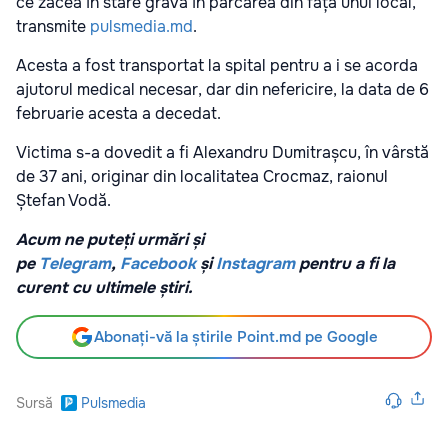
ce zăcea în stare gravă în parcarea din fața unui local,
transmite
pulsmedia.md
.
Acesta a fost transportat la spital pentru a i se acorda
ajutorul medical necesar, dar din nefericire, la data de 6
februarie acesta a decedat.
Victima s-a dovedit a fi Alexandru Dumitrașcu, în vârstă
de 37 ani, originar din localitatea Crocmaz, raionul
Ștefan Vodă.
Acum ne puteți urmări și
pe
Telegram
,
Facebook
și
Instagram
pentru a fi la
curent cu ultimele știri.
Abonați-vă la știrile Point.md pe Google
Sursă
Pulsmedia