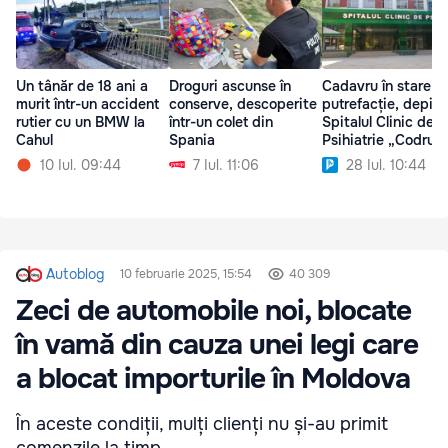
Un tânăr de 18 ani a
Droguri ascunse în
Cadavru în stare d
murit într-un accident
conserve, descoperite
putrefacție, depist
rutier cu un BMW la
într-un colet din
Spitalul Clinic de
Cahul
Spania
Psihiatrie „Codru”
10 Iul. 09:44
7 Iul. 11:06
28 Iul. 10:44
Autoblog
10 februarie 2025, 15:54
40 309
Zeci de automobile noi, blocate
în vamă din cauza unei legi care
a blocat importurile în Moldova
În aceste condiții, mulți clienți nu și-au primit