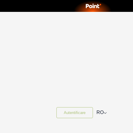
⌵
RO
Autentificare