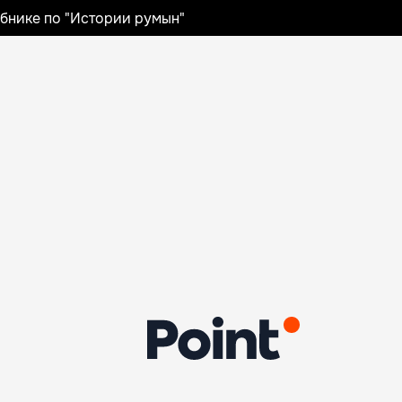
ебнике по "Истории румын"