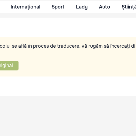
Internațional
Sport
Lady
Auto
Științ
olul se află în proces de traducere, vă rugăm să încercați di
riginal