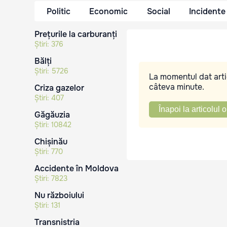
Politic
Economic
Social
Incidente
Prețurile la carburanți
Știri:
376
Bălți
Știri:
5726
La momentul dat artic
câteva minute.
Criza gazelor
Știri:
407
Înapoi la articolul o
Găgăuzia
Știri:
10842
Chișinău
Știri:
770
Accidente în Moldova
Știri:
7823
Nu războiului
Știri:
131
Transnistria