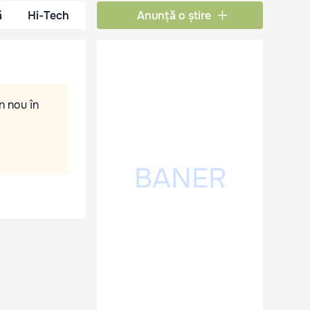
ă
Hi-Tech
Anunță o știre
n nou în